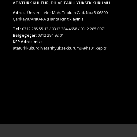
ATATÜRK KÜLTÜR, DİL VE TARİH YÜKSEK KURUMU
Adres
: Üniversiteler Mah. Toplum Cad. No.: 5 06800
Çankaya/ANKARA (Harita için
tıklayınız.
)
Tel :
0312 285 55 12 / 0312 284 4658 / 0312 285 0971
Belgegeçer:
0312 284 92 01
KEP Adresimiz:
ataturkkulturdilvetarihyuksekkurumu@hs01.kep.tr