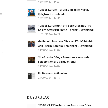
23/12/2024 - 15:04
Yüksek Kurum Tarafından Bilim Kurulu
üm
Çalıştayı Düzenlendi
02/12/2024 - 14:43
Yüksek Kurumun Yeni Yerleşkesinde “10
Kasım Atatürk’ü Anma Töreni” Düzenlendi
11/11/2024 - 14:22
Gelibolulu Mustafa Âlî’ye ait Künhü’l-Ahbâr
Adlı Eserin Tanıtım Toplantısı Düzenlendi
04/10/2024 - 18:04
21.Yüzyılda Dünya Sorunları Karşısında
Felsefe Kongresi Düzenlendi
04/10/2024 - 14:07
Dil Bayramı kutlu olsun.
26/09/2024 - 13:17
DUYURULAR
2026/1 KPSS Yerleştirme Sonucuna Göre