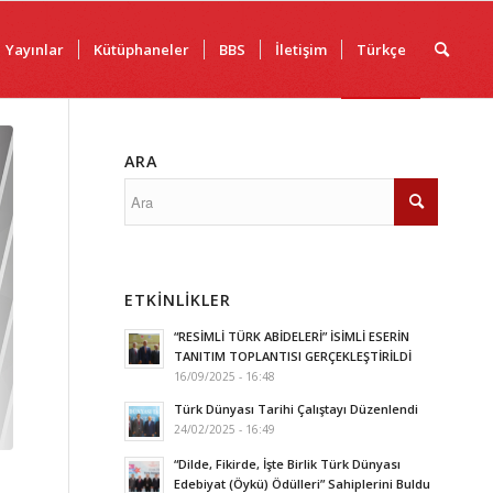
Yayınlar
Kütüphaneler
BBS
İletişim
Türkçe
ARA
ETKINLIKLER
“RESİMLİ TÜRK ABİDELERİ” İSİMLİ ESERİN
TANITIM TOPLANTISI GERÇEKLEŞTİRİLDİ
16/09/2025 - 16:48
Türk Dünyası Tarihi Çalıştayı Düzenlendi
24/02/2025 - 16:49
“Dilde, Fikirde, İşte Birlik Türk Dünyası
Edebiyat (Öykü) Ödülleri” Sahiplerini Buldu