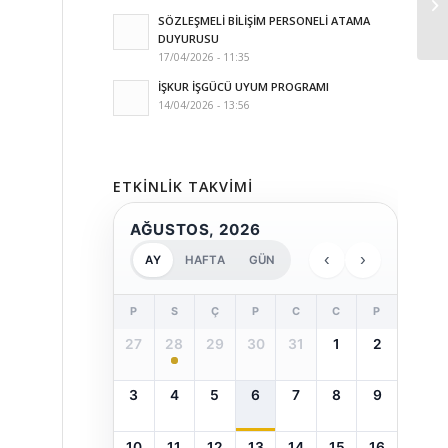
SÖZLEŞMELİ BİLİŞİM PERSONELİ ATAMA
DUYURUSU
17/04/2026 - 11:35
İŞKUR İŞGÜCÜ UYUM PROGRAMI
14/04/2026 - 13:56
ETKINLIK TAKVIMI
AĞUSTOS, 2026
‹
›
AY
HAFTA
GÜN
P
S
Ç
P
C
C
P
27
28
29
30
31
1
2
3
4
5
6
7
8
9
10
11
12
13
14
15
16