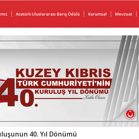
ımız
Atatürk Uluslararası Barış Ödülü
Kurumsal
Mevzuat
ruluşunun 40. Yıl Dönümü