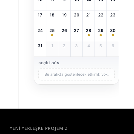
17
18
19
20
21
22
23
24
25
26
27
28
29
30
31
1
2
3
4
5
6
SEÇILI GÜN
Bu aralıkta gösterilecek etkinlik yok.
YENI YERLEŞKE PROJEMIZ