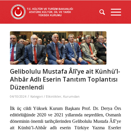
Gelibolulu Mustafa Âlî’ye ait Künhü’l-
Ahbâr Adlı Eserin Tanıtım Toplantısı
Düzenlendi
/
04/10/2024
Kategori /
Etkinlikler
,
Kurumdan
İlk üç cildi Yüksek Kurum Başkanı Prof. Dr. Derya Örs
editörlüğünde 2020 ve 2021 yıllarında neşredilen, Osmanlı
döneminin önemli tarihçilerinden Gelibolulu Mustafa Âlî’ye
ait Künhü’l-Ahbâr adlı eserin Türkiye Yazma Eserler