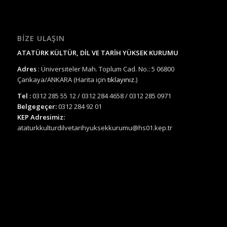
BIZE ULAŞIN
ATATÜRK KÜLTÜR, DİL VE TARİH YÜKSEK KURUMU
Adres
: Üniversiteler Mah. Toplum Cad. No.: 5 06800
Çankaya/ANKARA (Harita için
tıklayınız.
)
Tel :
0312 285 55 12 / 0312 284 4658 / 0312 285 0971
Belgegeçer:
0312 284 92 01
KEP Adresimiz:
ataturkkulturdilvetarihyuksekkurumu@hs01.kep.tr