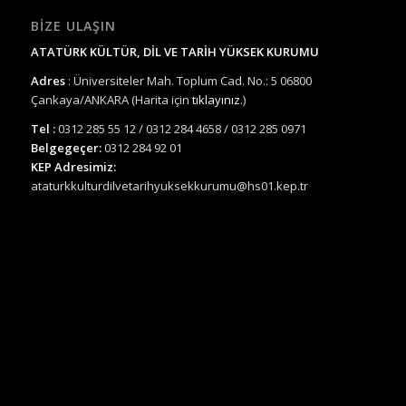
BIZE ULAŞIN
ATATÜRK KÜLTÜR, DİL VE TARİH YÜKSEK KURUMU
Adres
: Üniversiteler Mah. Toplum Cad. No.: 5 06800
Çankaya/ANKARA (Harita için
tıklayınız.
)
Tel :
0312 285 55 12 / 0312 284 4658 / 0312 285 0971
Belgegeçer:
0312 284 92 01
KEP Adresimiz:
ataturkkulturdilvetarihyuksekkurumu@hs01.kep.tr