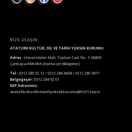
BIZE ULAŞIN
ATATÜRK KÜLTÜR, DİL VE TARİH YÜKSEK KURUMU
Adres
: Üniversiteler Mah. Toplum Cad. No.: 5 06800
Çankaya/ANKARA (Harita için
tıklayınız.
)
Tel :
0312 285 55 12 / 0312 284 4658 / 0312 285 0971
Belgegeçer:
0312 284 92 01
KEP Adresimiz:
ataturkkulturdilvetarihyuksekkurumu@hs01.kep.tr