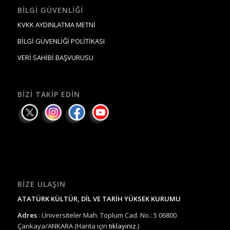
BILGI GÜVENLIĞI
KVKK AYDINLATMA METNİ
BİLGİ GÜVENLİĞİ POLİTİKASI
VERİ SAHİBİ BAŞVURUSU
BIZI TAKIP EDIN
BIZE ULAŞIN
ATATÜRK KÜLTÜR, DİL VE TARİH YÜKSEK KURUMU
Adres
: Üniversiteler Mah. Toplum Cad. No.: 5 06800
Çankaya/ANKARA (Harita için
tıklayınız.
)