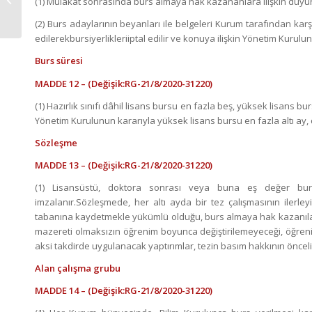
(1) Mülakat sonrasında burs almaya hak kazananlara ilişkin duyur
Hakkında...
(2) Burs adaylarının beyanları ile belgeleri Kurum tarafından karşıl
edilerekbursiyerlikleriiptal edilir ve konuya ilişkin Yönetim Kuruluna 
Burs süresi
MADDE 12 –
(Değişik:RG-21/8/2020-31220)
(1) Hazırlık sınıfı dâhil lisans bursu en fazla beş, yüksek lisans bu
Yönetim Kurulunun kararıyla yüksek lisans bursu en fazla altı ay, do
Sözleşme
MADDE 13 –
(Değişik:RG-21/8/2020-31220)
(1) Lisansüstü, doktora sonrası veya buna eş değer bu
imzalanır.Sözleşmede, her altı ayda bir tez çalışmasının ilerle
tabanına kaydetmekle yükümlü olduğu, burs almaya hak kazanılan
mazereti olmaksızın öğrenim boyunca değiştirilemeyeceği, öğrenim
aksi takdirde uygulanacak yaptırımlar, tezin basım hakkının önceli
Alan çalışma grubu
MADDE 14 –
(Değişik:RG-21/8/2020-31220)