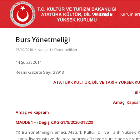
Anasayfa
Kurumlar
Burs Yönetmeliği
/
15/10/2010
Kategori /
Yönetmelikler
14 Şubat 2014
Resmî Gazete Sayı: 28913
ATATÜRK KÜLTÜR, DİL VE TARİH YÜKSEK K
Bİ
Amaç, Kapsam
Amaç ve kapsam
MADDE 1 –
(Değişik:RG-21/8/2020-31220)
(1) Bu Yönetmeliğin amacı, Atatürk Kültür, Dil ve Tarih Yükse
lisans, lisansüstü ve doktora sonrası düzeyde yurt içinde ve yur