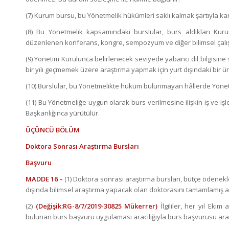
(7) Kurum bursu, bu Yönetmelik hükümleri saklı kalmak şartıyla karş
(8) Bu Yönetmelik kapsamındaki burslular, burs aldıkları Kuru
düzenlenen konferans, kongre, sempozyum ve diğer bilimsel çalışma
(9) Yönetim Kurulunca belirlenecek seviyede yabancı dil bilgisine 
bir yılı geçmemek üzere araştırma yapmak için yurt dışındaki bir ün
(10) Burslular, bu Yönetmelikte hüküm bulunmayan hâllerde Yöne
(11) Bu Yönetmeliğe uygun olarak burs verilmesine ilişkin iş ve işl
Başkanlığınca yürütülür.
ÜÇÜNCÜ BÖLÜM
Doktora Sonrası Araştırma Bursları
Başvuru
MADDE 16 –
(1) Doktora sonrası araştırma bursları, bütçe ödenekle
dışında bilimsel araştırma yapacak olan doktorasını tamamlamış ara
(2)
(Değişik:RG-8/7/2019-30825 Mükerrer)
İlgililer, her yıl Eki
bulunan burs başvuru uygulaması aracılığıyla burs başvurusu araş