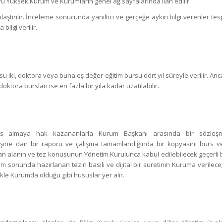
u Yüksek Kurum ve Kurumların genel ağ sayfalarında ilan edilir.
aştırılır. İnceleme sonucunda yanıltıcı ve gerçeğe aykırı bilgi verenler tes
bilgi verilir.
rsu iki, doktora veya buna eş değer eğitim bursu dört yıl süreyle verilir. An
ktora bursları ise en fazla bir yıla kadar uzatılabilir.
rs almaya hak kazananlarla Kurum Başkanı arasında bir sözleş
yişine dair bir raporu ve çalışma tamamlandığında bir kopyasını burs ve
 alanın ve tez konusunun Yönetim Kurulunca kabul edilebilecek geçerli b
 sonunda hazırlanan tezin basılı ve dijital bir suretinin Kuruma verileceğ
kle Kurumda olduğu gibi hususlar yer alır.