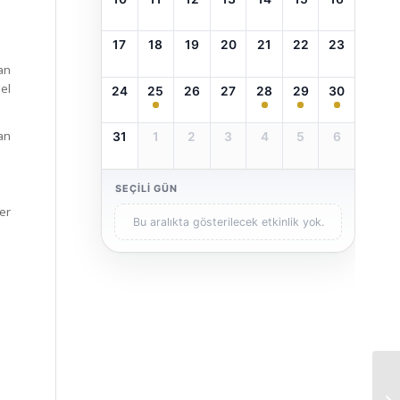
17
18
19
20
21
22
23
an
el
24
25
26
27
28
29
30
an
31
1
2
3
4
5
6
SEÇILI GÜN
er
Bu aralıkta gösterilecek etkinlik yok.
Te