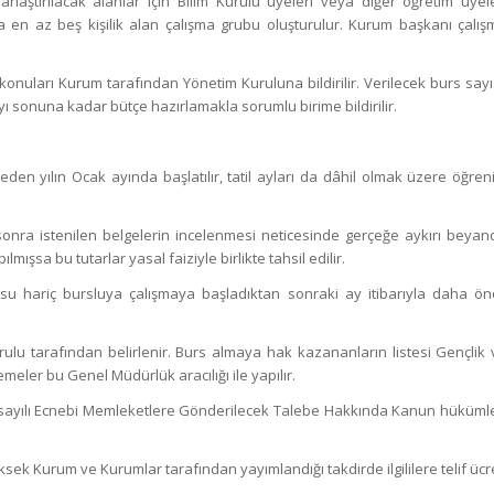
laştırılacak alanlar için Bilim Kurulu üyeleri veya diğer öğretim üyele
a en az beş kişilik alan çalışma grubu oluşturulur. Kurum başkanı çalış
konuları Kurum tarafından Yönetim Kuruluna bildirilir. Verilecek burs sayı
ayı sonuna kadar bütçe hazırlamakla sorumlu birime bildirilir.
eden yılın Ocak ayında başlatılır, tatil ayları da dâhil olmak üzere öğren
nra istenilen belgelerin incelenmesi neticesinde gerçeğe aykırı beyan
mışsa bu tutarlar yasal faiziyle birlikte tahsil edilir.
u hariç bursluya çalışmaya başladıktan sonraki ay itibarıyla daha ön
rulu tarafından belirlenir. Burs almaya hak kazananların listesi Gençlik 
meler bu Genel Müdürlük aracılığı ile yapılır.
1416 sayılı Ecnebi Memleketlere Gönderilecek Talebe Hakkında Kanun hükümle
ek Kurum ve Kurumlar tarafından yayımlandığı takdirde ilgililere telif ücr