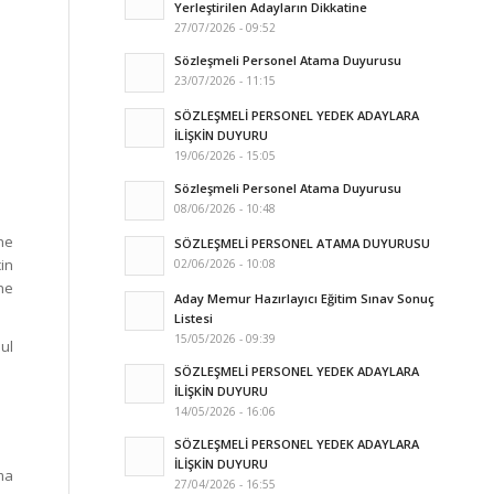
Yerleştirilen Adayların Dikkatine
27/07/2026 - 09:52
Sözleşmeli Personel Atama Duyurusu
23/07/2026 - 11:15
SÖZLEŞMELİ PERSONEL YEDEK ADAYLARA
İLİŞKİN DUYURU
19/06/2026 - 15:05
Sözleşmeli Personel Atama Duyurusu
08/06/2026 - 10:48
ine
SÖZLEŞMELİ PERSONEL ATAMA DUYURUSU
çin
02/06/2026 - 10:08
ne
Aday Memur Hazırlayıcı Eğitim Sınav Sonuç
Listesi
15/05/2026 - 09:39
ul
SÖZLEŞMELİ PERSONEL YEDEK ADAYLARA
İLİŞKİN DUYURU
14/05/2026 - 16:06
SÖZLEŞMELİ PERSONEL YEDEK ADAYLARA
İLİŞKİN DUYURU
ma
27/04/2026 - 16:55