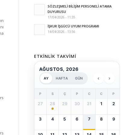
SÖZLEŞMELİ BİLİŞİM PERSONELİ ATAMA
DUYURUSU
17/04/2026 - 11:35
rın
İŞKUR İŞGÜCÜ UYUM PROGRAMI
ını
14/04/2026 - 13:56
ma
ETKINLIK TAKVIMI
AĞUSTOS, 2026
‹
›
AY
HAFTA
GÜN
P
S
Ç
P
C
C
P
urs
27
28
29
30
31
1
2
3
4
5
6
7
8
9
rs
10
11
12
13
14
15
16