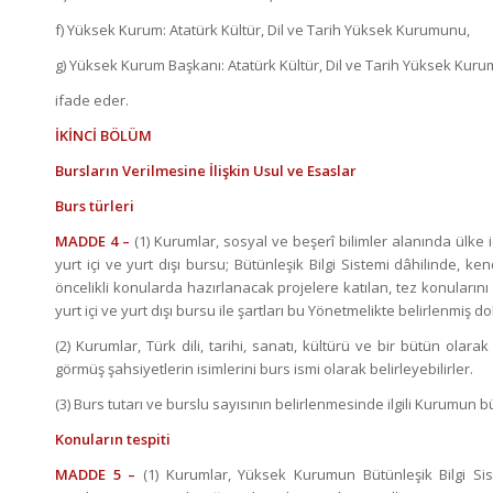
f) Yüksek Kurum: Atatürk Kültür, Dil ve Tarih Yüksek Kurumunu,
g) Yüksek Kurum Başkanı: Atatürk Kültür, Dil ve Tarih Yüksek Kuru
ifade eder.
İKİNCİ BÖLÜM
Bursların Verilmesine İlişkin Usul ve Esaslar
Burs türleri
MADDE 4 –
(1) Kurumlar, sosyal ve beşerî bilimler alanında ülke 
yurt içi ve yurt dışı bursu; Bütünleşik Bilgi Sistemi dâhilinde, ken
öncelikli konularda hazırlanacak projelere katılan, tez konuların
yurt içi ve yurt dışı bursu ile şartları bu Yönetmelikte belirlenmiş d
(2) Kurumlar, Türk dili, tarihi, sanatı, kültürü ve bir bütün ola
görmüş şahsiyetlerin isimlerini burs ismi olarak belirleyebilirler.
(3) Burs tutarı ve burslu sayısının belirlenmesinde ilgili Kurumun b
Konuların tespiti
MADDE 5 –
(1) Kurumlar, Yüksek Kurumun Bütünleşik Bilgi Si