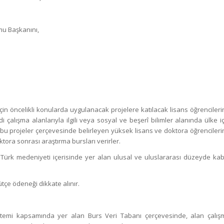
mu Başkanını,
için öncelikli konularda uygulanacak projelere katılacak lisans öğrenciler
di çalışma alanlarıyla ilgili veya sosyal ve beşerî bilimler alanında ülke i
ı bu projeler çerçevesinde belirleyen yüksek lisans ve doktora öğrencileri
oktora sonrası araştırma bursları verirler.
rak Türk medeniyeti içerisinde yer alan ulusal ve uluslararası düzeyde kab
ütçe ödeneği dikkate alınır.
stemi kapsamında yer alan Burs Veri Tabanı çerçevesinde, alan çalış