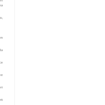
ri
ma
sı,
im
da
ce
ve
ri
eti