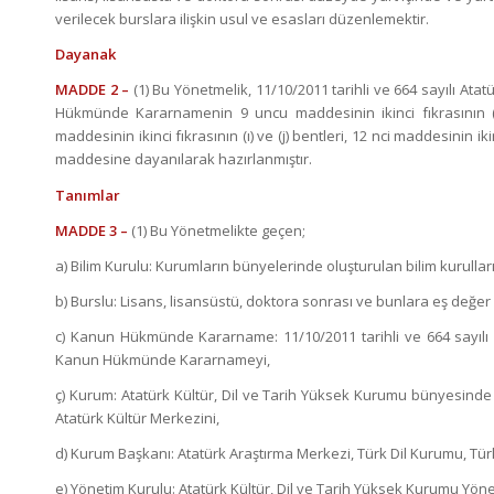
verilecek burslara ilişkin usul ve esasları düzenlemektir.
Dayanak
MADDE 2 –
(1) Bu Yönetmelik, 11/10/2011 tarihli ve 664 sayılı At
Hükmünde Kararnamenin 9 uncu maddesinin ikinci fıkrasının (h) 
maddesinin ikinci fıkrasının (ı) ve (j) bentleri, 12 nci maddesinin ik
maddesine dayanılarak hazırlanmıştır.
Tanımlar
MADDE 3 –
(1) Bu Yönetmelikte geçen;
a) Bilim Kurulu: Kurumların bünyelerinde oluşturulan bilim kurulları
b) Burslu: Lisans, lisansüstü, doktora sonrası ve bunlara eş değer
c) Kanun Hükmünde Kararname: 11/10/2011 tarihli ve 664 sayılı 
Kanun Hükmünde Kararnameyi,
ç) Kurum: Atatürk Kültür, Dil ve Tarih Yüksek Kurumu bünyesinde
Atatürk Kültür Merkezini,
d) Kurum Başkanı: Atatürk Araştırma Merkezi, Türk Dil Kurumu, Tür
e) Yönetim Kurulu: Atatürk Kültür, Dil ve Tarih Yüksek Kurumu Yön