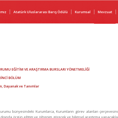
ımız
Atatürk Uluslararası Barış Ödülü
Kurumsal
Mevzuat
URUMU EĞİTİM VE ARAŞTIRMA BURSLARI YÖNETMELİĞİ
RİNCİ BÖLÜM
, Dayanak ve Tanımlar
k Kurumu bünyesindeki Kurumlarca, Kurumların görev alanları çerçevesin
t dışında örgün eğitim ve öğrenim görecek ve bilimsel araştırma yapacakla