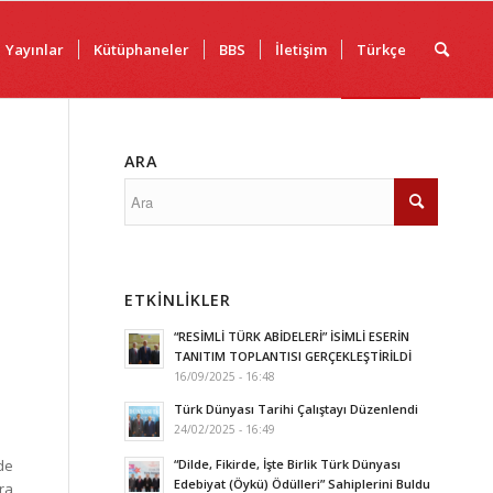
Yayınlar
Kütüphaneler
BBS
İletişim
Türkçe
ARA
ETKINLIKLER
“RESİMLİ TÜRK ABİDELERİ” İSİMLİ ESERİN
TANITIM TOPLANTISI GERÇEKLEŞTİRİLDİ
16/09/2025 - 16:48
Türk Dünyası Tarihi Çalıştayı Düzenlendi
24/02/2025 - 16:49
“Dilde, Fikirde, İşte Birlik Türk Dünyası
de
Edebiyat (Öykü) Ödülleri” Sahiplerini Buldu
ra