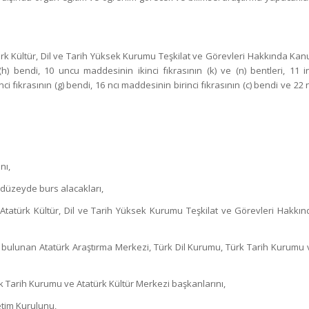
atürk Kültür, Dil ve Tarih Yüksek Kurumu Teşkilat ve Görevleri Hakkında Ka
bendi, 10 uncu maddesinin ikinci fıkrasının (k) ve (n) bentleri, 11 in
inci fıkrasının (g) bendi, 16 ncı maddesinin birinci fıkrasının (c) bendi ve 22 
nı,
 düzeyde burs alacakları,
Atatürk Kültür, Dil ve Tarih Yüksek Kurumu Teşkilat ve Görevleri Hakkın
 bulunan Atatürk Araştırma Merkezi, Türk Dil Kurumu, Türk Tarih Kurumu 
k Tarih Kurumu ve Atatürk Kültür Merkezi başkanlarını,
etim Kurulunu,