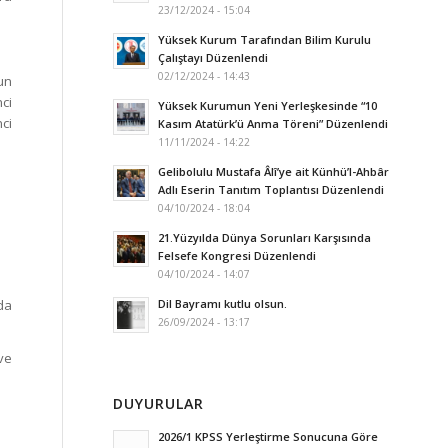
23/12/2024 - 15:04
Yüksek Kurum Tarafından Bilim Kurulu
Çalıştayı Düzenlendi
02/12/2024 - 14:43
nun
ci
Yüksek Kurumun Yeni Yerleşkesinde “10
nci
Kasım Atatürk’ü Anma Töreni” Düzenlendi
11/11/2024 - 14:22
Gelibolulu Mustafa Âlî’ye ait Künhü’l-Ahbâr
Adlı Eserin Tanıtım Toplantısı Düzenlendi
04/10/2024 - 18:04
21.Yüzyılda Dünya Sorunları Karşısında
Felsefe Kongresi Düzenlendi
04/10/2024 - 14:07
da
Dil Bayramı kutlu olsun.
26/09/2024 - 13:17
ve
DUYURULAR
2026/1 KPSS Yerleştirme Sonucuna Göre