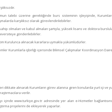
ılıksızdır.
mun talebi üzerine gerektiğinde burs sisteminin işleyişinde, Kurumlar
larda karşılıksız olarak görevlendirilebilirler.
sahip olmaları ve kabul almaları şartıyla, yüksek lisans ve doktora burslul
iversiteye gönderilebilirler.
tim Kurulunca alınacak kararlara uymakla yükümlüdürler.
emler Kurumlarla işbirliği içerisinde Bilimsel Çalışmalar Koordinasyon Dair
ri dikkate alınarak Kurumların görev alanına giren konularda yurt içi ve y
ştırmacılara verilir.
m ayı içinde www.turkiye.gov.tr adresinde yer alan e-Hizmetler bağlantısın
tırma projelerini de ekleyerek yaparlar.