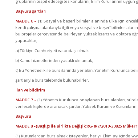
gruplarının tespit edeceği tez konularını, Bilim Kurullarının uygu
Başvuru şartları
MADDE 6 –
(1) Sosyal ve beşerî bilimler alanında ülke için öncel
kendi çalışma alanlarıyla ilgili veya sosyal ve beşerî bilimler alanı
bu projeler çerçevesinde belirleyen yüksek lisans ve doktora öğr
yapacaklar;
a) Türkiye Cumhuriyeti vatandaşı olmak,
b) Kamu hizmetlerinden yasaklı olmamak,
c) Bu Yönetmelik ile burs ilanında yer alan, Yönetim Kurulunca belir
şartlarıyla burs talebinde bulunabilirler.
İlan ve bildirim
MADDE 7 –
(1) Yönetim Kurulunca onaylanan burs alanları, süreleri
verilecek kişilerde aranacak şartlar, Yüksek Kurum ve Kurumların ge
Başvuru
MADDE 8 –(Başlığı ile Birlikte Değişik:RG-8/7/2019-30825 Mükerr
(1) Kurumlardan burs almak isteyenler, her yıl Ekim ayı içinde w