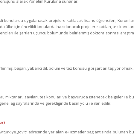
n görüşünü alarak Yönetim Kuruluna sunarlar.
ikli konularda uygulanacak projelere katılacak lisans öğrencileri; Kurumla
nda ülke için öncelikli konularda hazırlanacak projelere katılan, tez konular
encileri ile şartları üçüncü bölümünde belirlenmiş doktora sonrası araştır
lenmiş, başarı, yabancı dil, bölüm ve tez konusu gibi şartları taşıyor olmak,
, miktarları, sayıları, tez konuları ve başvuruda istenecek belgeler ile b
nel ağ sayfalarında ve gerektiğinde basın yolu ile ilan edilir.
er)
ww.turkiye.gov.tr adresinde yer alan e-Hizmetler bağlantısında bulunan bu