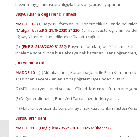
başvuru uygulaması aracılığıyla burs başvurusu yaparlar.
Başvuruların değerlendirilmesi
MADDE 9 –
(1) Başvuru formları, bu Yönetmelik ile ilanda belirt
(Mülga ibare:RG-21/8/2020-31220)
(…) lisansüstü öğrenim ve do
ağ sayfalarında ilan edilerek mülakata çağrılır.
(2)
(Ek:RG-21/8/2020-31220)
Başvuru formları, bu Yönetmelik ile 
inceleme sonucunda burs almaya hak kazanan lisans öğrencileri, 
Jüri ve mülakat
MADDE 10 –
(1) Mülakat jürisi, Kurum başkanı ile Bilim Kurulunu
arasından seçecekleri en az beş öğretim üyesinden oluşur.
(2) Mülakatın yeri, tarihi ve saati Yüksek Kurum ve Kurumların genel
(3) Değerlendirmeler, Burs Veri Tabanı üzerinden yapılır.
(4) Mülakat sonucunda burs almaya hak kazananların listesi Yöneti
Bursluların ilanı
MADDE 11 –
(Değişik:RG-8/7/2019-30825 Mükerrer)
Kuruluşuna Dâhil Kurumlarda
Sözleşmeli Uzman Çalıştırılması