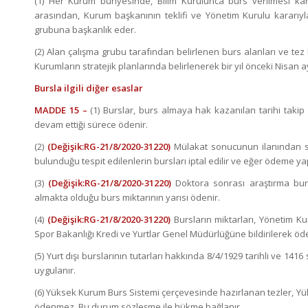
(1) Her Kurum bünyesinde, Bilim Kurulunca burs verilmesi karar
arasından, Kurum başkanının teklifi ve Yönetim Kurulu kararıyl
grubuna başkanlık eder.
(2) Alan çalışma grubu tarafından belirlenen burs alanları ve tez 
Kurumların stratejik planlarında belirlenerek bir yıl önceki Nisan 
Bursla ilgili diğer esaslar
MADDE 15 –
(1) Burslar, burs almaya hak kazanılan tarihi takip 
devam ettiği sürece ödenir.
(2)
(Değişik:RG-21/8/2020-31220)
Mülakat sonucunun ilanından so
bulunduğu tespit edilenlerin bursları iptal edilir ve eğer ödeme yapıl
(3)
(Değişik:RG-21/8/2020-31220)
Doktora sonrası araştırma burs
almakta olduğu burs miktarının yarısı ödenir.
(4)
(Değişik:RG-21/8/2020-31220)
Bursların miktarları, Yönetim Ku
Spor Bakanlığı Kredi ve Yurtlar Genel Müdürlüğüne bildirilerek öde
(5) Yurt dışı burslarının tutarları hakkında 8/4/1929 tarihli ve 
uygulanır.
(6) Yüksek Kurum Burs Sistemi çerçevesinde hazırlanan tezler, Yüks
ödenmez. Bu durum sözleşme ile hükme bağlanır.