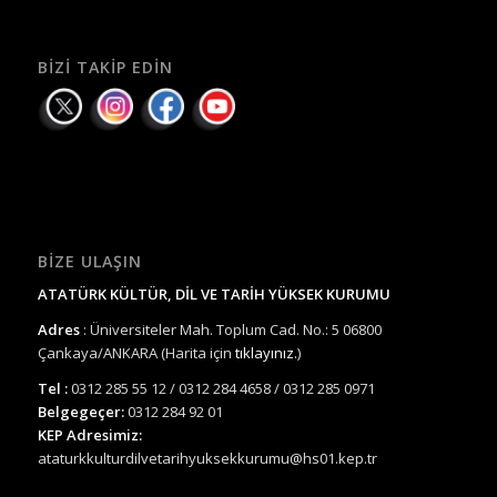
BIZI TAKIP EDIN
BIZE ULAŞIN
ATATÜRK KÜLTÜR, DİL VE TARİH YÜKSEK KURUMU
Adres
: Üniversiteler Mah. Toplum Cad. No.: 5 06800
Çankaya/ANKARA (Harita için
tıklayınız.
)
Tel :
0312 285 55 12 / 0312 284 4658 / 0312 285 0971
Belgegeçer:
0312 284 92 01
KEP Adresimiz:
ataturkkulturdilvetarihyuksekkurumu@hs01.kep.tr