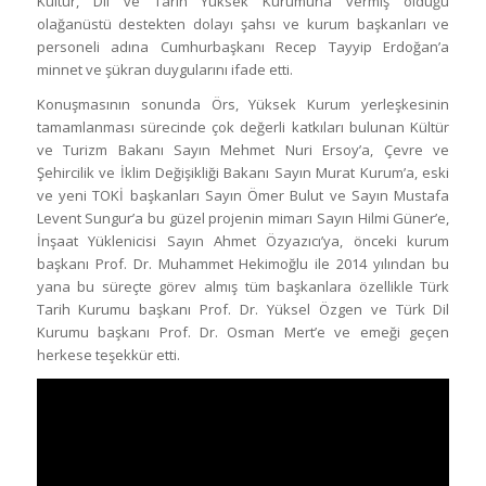
Kültür, Dil ve Tarih Yüksek Kurumuna vermiş olduğu
olağanüstü destekten dolayı şahsı ve kurum başkanları ve
personeli adına Cumhurbaşkanı Recep Tayyip Erdoğan’a
minnet ve şükran duygularını ifade etti.
Konuşmasının sonunda Örs, Yüksek Kurum yerleşkesinin
tamamlanması sürecinde çok değerli katkıları bulunan Kültür
ve Turizm Bakanı Sayın Mehmet Nuri Ersoy’a, Çevre ve
Şehircilik ve İklim Değişikliği Bakanı Sayın Murat Kurum’a, eski
ve yeni TOKİ başkanları Sayın Ömer Bulut ve Sayın Mustafa
Levent Sungur’a bu güzel projenin mimarı Sayın Hilmi Güner’e,
İnşaat Yüklenicisi Sayın Ahmet Özyazıcı’ya, önceki kurum
başkanı Prof. Dr. Muhammet Hekimoğlu ile 2014 yılından bu
yana bu süreçte görev almış tüm başkanlara özellikle Türk
Tarih Kurumu başkanı Prof. Dr. Yüksel Özgen ve Türk Dil
Kurumu başkanı Prof. Dr. Osman Mert’e ve emeği geçen
herkese teşekkür etti.