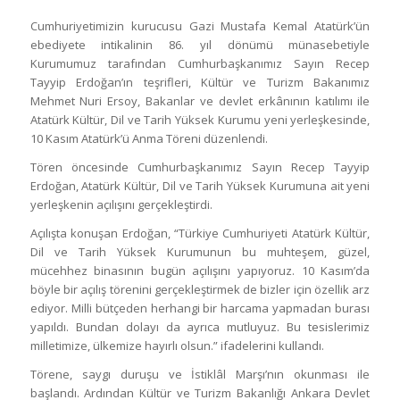
Cumhuriyetimizin kurucusu Gazi Mustafa Kemal Atatürk’ün
ebediyete intikalinin 86. yıl dönümü münasebetiyle
Kurumumuz tarafından Cumhurbaşkanımız Sayın Recep
Tayyip Erdoğan’ın teşrifleri, Kültür ve Turizm Bakanımız
Mehmet Nuri Ersoy, Bakanlar ve devlet erkânının katılımı ile
Atatürk Kültür, Dil ve Tarih Yüksek Kurumu yeni yerleşkesinde,
10 Kasım Atatürk’ü Anma Töreni düzenlendi.
Tören öncesinde Cumhurbaşkanımız Sayın Recep Tayyip
Erdoğan, Atatürk Kültür, Dil ve Tarih Yüksek Kurumuna ait yeni
yerleşkenin açılışını gerçekleştirdi.
Açılışta konuşan Erdoğan, “Türkiye Cumhuriyeti Atatürk Kültür,
Dil ve Tarih Yüksek Kurumunun bu muhteşem, güzel,
mücehhez binasının bugün açılışını yapıyoruz. 10 Kasım’da
böyle bir açılış törenini gerçekleştirmek de bizler için özellik arz
ediyor. Milli bütçeden herhangi bir harcama yapmadan burası
yapıldı. Bundan dolayı da ayrıca mutluyuz. Bu tesislerimiz
milletimize, ülkemize hayırlı olsun.” ifadelerini kullandı.
Törene, saygı duruşu ve İstiklâl Marşı’nın okunması ile
başlandı. Ardından Kültür ve Turizm Bakanlığı Ankara Devlet