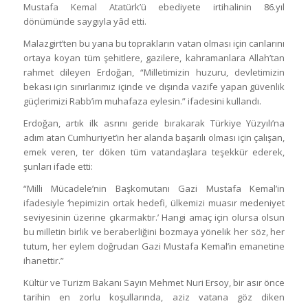
Mustafa Kemal Atatürk’ü ebediyete irtihalinin 86.yıl
dönümünde saygıyla yâd etti.
Malazgirt’ten bu yana bu toprakların vatan olması için canlarını
ortaya koyan tüm şehitlere, gazilere, kahramanlara Allah’tan
rahmet dileyen Erdoğan, “Milletimizin huzuru, devletimizin
bekası için sınırlarımız içinde ve dışında vazife yapan güvenlik
güçlerimizi Rabb’im muhafaza eylesin.” ifadesini kullandı.
Erdoğan, artık ilk asrını geride bırakarak Türkiye Yüzyılı’na
adım atan Cumhuriyet’in her alanda başarılı olması için çalışan,
emek veren, ter döken tüm vatandaşlara teşekkür ederek,
şunları ifade etti:
“Milli Mücadele’nin Başkomutanı Gazi Mustafa Kemal’in
ifadesiyle ‘hepimizin ortak hedefi, ülkemizi muasır medeniyet
seviyesinin üzerine çıkarmaktır.’ Hangi amaç için olursa olsun
bu milletin birlik ve beraberliğini bozmaya yönelik her söz, her
tutum, her eylem doğrudan Gazi Mustafa Kemal’in emanetine
ihanettir.”
Kültür ve Turizm Bakanı Sayın Mehmet Nuri Ersoy, bir asır önce
tarihin en zorlu koşullarında, aziz vatana göz diken