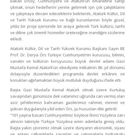
Bakan Ersoy, Cumhuriyet’e ve Atatürk’ün emanetine sahip
çıkmak, onun hedeflerini yerine getirmek için çok çalıştıklarını
ve çalışmaya devam edeceklerini belirterek, Atatürk Kültür, Dil
ve Tarih Yüksek Kurumu ve bağlı kurumlarının böyle güzel,
yıldız bir proje içerisinde bir araya gelerek Türk kültürü, tarihi
ve diline çok önemli hizmetler üreteceğine inandığını sözlerine
ekledi.
Atatürk Kültür, Dil ve Tarih Yüksek Kurumu Başkanı Sayın BE
Prof. Dr. Derya Örs Türkiye Cumhuriyeti’nin kurucusu, bilimin,
sanatın ve kültürün koruyucusu büyük devlet adamı Gazi
Mustafa Kemal Atatürk’ün ebediyete intikalinin 86. yıl dönümü
dolayısıyla düzenledikleri programda devlet erkânını ve
konukları ağırlamaktan büyük mutluluk duyduğunu ifade etti.
Başta Gazi Mustafa Kemal Atatürk olmak üzere Kurtuluş
savaşından günümüze dek vatanımız uğrunda can vermiş olan
aziz şehitlerimizi kahraman gazilerimizi rahmet, minnet ve
şükran duygularıyla yâd eden Örs, şu hususları dile getirdi:
“101 yaşına basan Cumhuriyetimiz böylece İkinci Yüzyılına zat-ı
alinizin tabiriyle Türkiye Yüzyılına emin adımlarla girmiş oldu.
Başta yakın çevremiz olmak üzere dünyanın ekonomik, siyasi
ve askeri çalkantılarla savaşlar ve çatışmalarla boğuştuğu