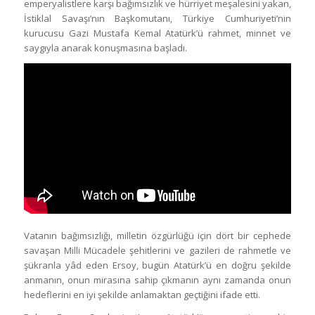
emperyalistlere karşı bağımsızlık ve hürriyet meşalesini yakan,
İstiklal Savaşı’nın Başkomutanı, Türkiye Cumhuriyeti’nin
kurucusu Gazi Mustafa Kemal Atatürk’ü rahmet, minnet ve
saygıyla anarak konuşmasına başladı.
Vatanın bağımsızlığı, milletin özgürlüğü için dört bir cephede
savaşan Milli Mücadele şehitlerini ve gazileri de rahmetle ve
şükranla yâd eden Ersoy, bugün Atatürk’ü en doğru şekilde
anmanın, onun mirasına sahip çıkmanın aynı zamanda onun
hedeflerini en iyi şekilde anlamaktan geçtiğini ifade etti.