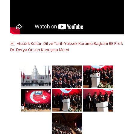
Atatürk Kültür, Dil ve Tarih Yüksek Kurumu Başkanı BE Prof.
Dr. Derya Örs’ün Konuşma Metni