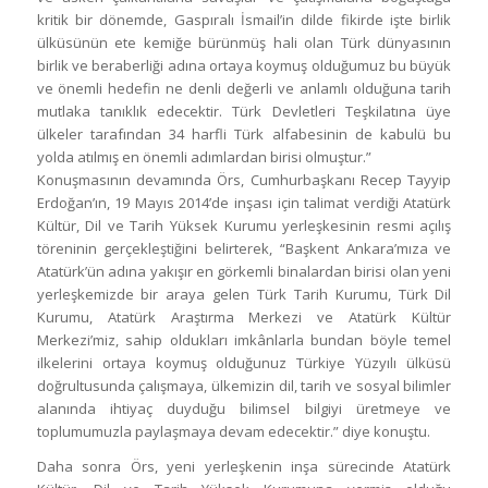
kritik bir dönemde, Gaspıralı İsmail’in dilde fikirde işte birlik
ülküsünün ete kemiğe bürünmüş hali olan Türk dünyasının
birlik ve beraberliği adına ortaya koymuş olduğumuz bu büyük
ve önemli hedefin ne denli değerli ve anlamlı olduğuna tarih
mutlaka tanıklık edecektir. Türk Devletleri Teşkilatına üye
ülkeler tarafından 34 harfli Türk alfabesinin de kabulü bu
yolda atılmış en önemli adımlardan birisi olmuştur.”
Konuşmasının devamında Örs, Cumhurbaşkanı Recep Tayyip
Erdoğan’ın, 19 Mayıs 2014’de inşası için talimat verdiği Atatürk
Kültür, Dil ve Tarih Yüksek Kurumu yerleşkesinin resmi açılış
töreninin gerçekleştiğini belirterek, “Başkent Ankara’mıza ve
Atatürk’ün adına yakışır en görkemli binalardan birisi olan yeni
yerleşkemizde bir araya gelen Türk Tarih Kurumu, Türk Dil
Kurumu, Atatürk Araştırma Merkezi ve Atatürk Kültür
Merkezi’miz, sahip oldukları imkânlarla bundan böyle temel
ilkelerini ortaya koymuş olduğunuz Türkiye Yüzyılı ülküsü
doğrultusunda çalışmaya, ülkemizin dil, tarih ve sosyal bilimler
alanında ihtiyaç duyduğu bilimsel bilgiyi üretmeye ve
toplumumuzla paylaşmaya devam edecektir.” diye konuştu.
Daha sonra Örs, yeni yerleşkenin inşa sürecinde Atatürk