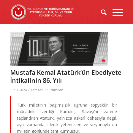
Mustafa Kemal Atatürk’ün Ebediyete
İntikalinin 86. Yılı
/
10/11/2024
Kategori /
Kurumdan
Türk milletinin bağımsızlık uğruna topyekûn bir
mücadele verdiği Kurtuluş Savaşı’nı zaferle
taçlandıran Atatürk, yalnızca askerî dehasıyla değil,
aynı zamanda liderlik yetenekleri ve vizyonuyla da
milletin gönlünde taht kurmuştur.