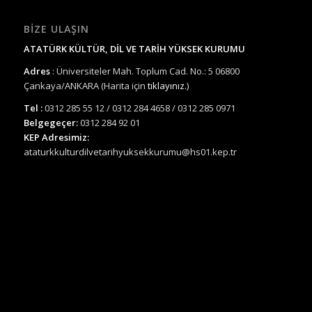
BIZE ULAŞIN
ATATÜRK KÜLTÜR, DİL VE TARİH YÜKSEK KURUMU
Adres
: Üniversiteler Mah. Toplum Cad. No.: 5 06800
Çankaya/ANKARA (Harita için
tıklayınız.
)
Tel :
0312 285 55 12 / 0312 284 4658 / 0312 285 0971
Belgegeçer:
0312 284 92 01
KEP Adresimiz:
ataturkkulturdilvetarihyuksekkurumu@hs01.kep.tr