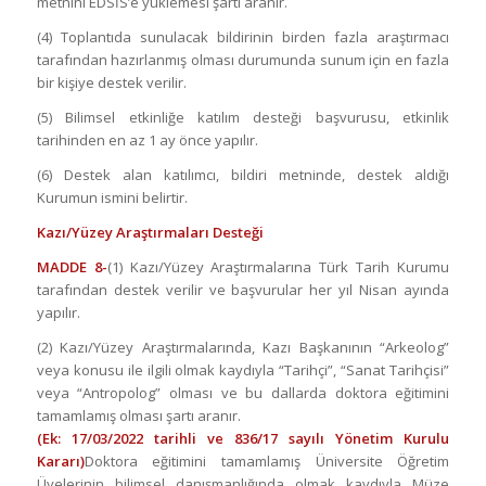
metnini EDSİS’e yüklemesi şartı aranır.
(4) Toplantıda sunulacak bildirinin birden fazla araştırmacı
tarafından hazırlanmış olması durumunda sunum için en fazla
bir kişiye destek verilir.
(5) Bilimsel etkinliğe katılım desteği başvurusu, etkinlik
tarihinden en az 1 ay önce yapılır.
(6) Destek alan katılımcı, bildiri metninde, destek aldığı
Kurumun ismini belirtir.
Kazı/Yüzey Araştırmaları Desteği
MADDE 8-
(1) Kazı/Yüzey Araştırmalarına Türk Tarih Kurumu
tarafından destek verilir ve başvurular her yıl Nisan ayında
yapılır.
(2) Kazı/Yüzey Araştırmalarında, Kazı Başkanının “Arkeolog”
veya konusu ile ilgili olmak kaydıyla “Tarihçi”, “Sanat Tarihçisi”
veya “Antropolog” olması ve bu dallarda doktora eğitimini
tamamlamış olması şartı aranır.
(Ek: 17/03/2022 tarihli ve 836/17 sayılı Yönetim Kurulu
Kararı)
Doktora eğitimini tamamlamış Üniversite Öğretim
Üyelerinin bilimsel danışmanlığında olmak kaydıyla Müze