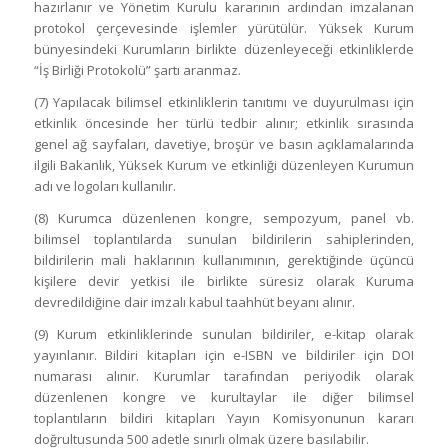
hazırlanır ve Yönetim Kurulu kararının ardından imzalanan
protokol çerçevesinde işlemler yürütülür. Yüksek Kurum
bünyesindeki Kurumların birlikte düzenleyeceği etkinliklerde
“İş Birliği Protokolü” şartı aranmaz.
(7) Yapılacak bilimsel etkinliklerin tanıtımı ve duyurulması için
etkinlik öncesinde her türlü tedbir alınır; etkinlik sırasında
genel ağ sayfaları, davetiye, broşür ve basın açıklamalarında
ilgili Bakanlık, Yüksek Kurum ve etkinliği düzenleyen Kurumun
adı ve logoları kullanılır.
(8) Kurumca düzenlenen kongre, sempozyum, panel vb.
bilimsel toplantılarda sunulan bildirilerin sahiplerinden,
bildirilerin mali haklarının kullanımının, gerektiğinde üçüncü
kişilere devir yetkisi ile birlikte süresiz olarak Kuruma
devredildiğine dair imzalı kabul taahhüt beyanı alınır.
(9) Kurum etkinliklerinde sunulan bildiriler, e-kitap olarak
yayınlanır. Bildiri kitapları için e-ISBN ve bildiriler için DOI
numarası alınır. Kurumlar tarafından periyodik olarak
düzenlenen kongre ve kurultaylar ile diğer bilimsel
toplantıların bildiri kitapları Yayın Komisyonunun kararı
doğrultusunda 500 adetle sınırlı olmak üzere basılabilir.