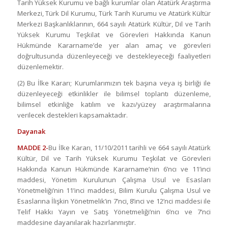
Tarih Yüksek Kurumu ve bağlı kurumlar olan Atatürk Araştırma
Merkezi, Türk Dil Kurumu, Türk Tarih Kurumu ve Atatürk Kültür
Merkezi Başkanlıklarının, 664 sayılı Atatürk Kültür, Dil ve Tarih
Yüksek Kurumu Teşkilat ve Görevleri Hakkında Kanun
Hükmünde Kararname’de yer alan amaç ve görevleri
doğrultusunda düzenleyeceği ve destekleyeceği faaliyetleri
düzenlemektir.
(2) Bu İlke Kararı; Kurumlarımızın tek başına veya iş birliği ile
düzenleyeceği etkinlikler ile bilimsel toplantı düzenleme,
bilimsel etkinliğe katılım ve kazı/yüzey araştırmalarına
verilecek destekleri kapsamaktadır.
Dayanak
MADDE 2-
Bu İlke Kararı, 11/10/2011 tarihli ve 664 sayılı Atatürk
Kültür, Dil ve Tarih Yüksek Kurumu Teşkilat ve Görevleri
Hakkında Kanun Hükmünde Kararname’nin 6’ncı ve 11’inci
maddesi, Yönetim Kurulunun Çalışma Usul ve Esasları
Yönetmeliği’nin 11’inci maddesi, Bilim Kurulu Çalışma Usul ve
Esaslarına İlişkin Yönetmelik’in 7’nci, 8’inci ve 12’nci maddesi ile
Telif Hakkı Yayın ve Satış Yönetmeliği’nin 6’ncı ve 7’nci
maddesine dayanılarak hazırlanmıştır.