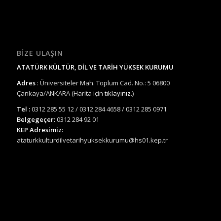
BIZE ULAŞIN
ATATÜRK KÜLTÜR, DİL VE TARİH YÜKSEK KURUMU
Adres
: Üniversiteler Mah. Toplum Cad. No.: 5 06800
Çankaya/ANKARA (Harita için
tıklayınız.
)
Tel :
0312 285 55 12 / 0312 284 4658 / 0312 285 0971
Belgegeçer:
0312 284 92 01
KEP Adresimiz:
ataturkkulturdilvetarihyuksekkurumu@hs01.kep.tr