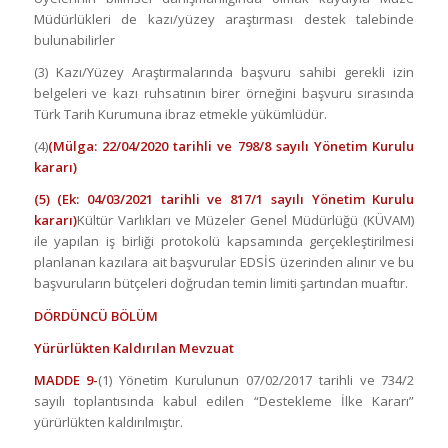
Müdürlükleri de kazı/yüzey araştırması destek talebinde
bulunabilirler
(3) Kazı/Yüzey Araştırmalarında başvuru sahibi gerekli izin
belgeleri ve kazı ruhsatının birer örneğini başvuru sırasında
Türk Tarih Kurumuna ibraz etmekle yükümlüdür.
(4)
(Mülga: 22/04/2020 tarihli ve 798/8 sayılı Yönetim Kurulu
kararı)
(5) (Ek: 04/03/2021 tarihli ve 817/1 sayılı Yönetim Kurulu
kararı)
Kültür Varlıkları ve Müzeler Genel Müdürlüğü (KÜVAM)
ile yapılan iş birliği protokolü kapsamında gerçekleştirilmesi
planlanan kazılara ait başvurular EDSİS üzerinden alınır ve bu
başvuruların bütçeleri doğrudan temin limiti şartından muaftır.
DÖRDÜNCÜ BÖLÜM
Yürürlükten Kaldırılan Mevzuat
MADDE 9-
(1) Yönetim Kurulunun 07/02/2017 tarihli ve 734/2
sayılı toplantısında kabul edilen “Destekleme İlke Kararı”
yürürlükten kaldırılmıştır.