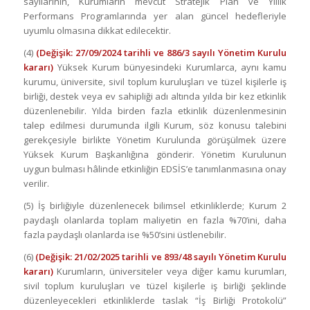
sayılarının, Kurumların mevcut Stratejik Plan ve Yıllık
Performans Programlarında yer alan güncel hedefleriyle
uyumlu olmasına dikkat edilecektir.
(4)
(Değişik: 27/09/2024 tarihli ve 886/3 sayılı Yönetim Kurulu
kararı)
Yüksek Kurum bünyesindeki Kurumlarca, aynı kamu
kurumu, üniversite, sivil toplum kuruluşları ve tüzel kişilerle iş
birliği, destek veya ev sahipliği adı altında yılda bir kez etkinlik
düzenlenebilir. Yılda birden fazla etkinlik düzenlenmesinin
talep edilmesi durumunda ilgili Kurum, söz konusu talebini
gerekçesiyle birlikte Yönetim Kurulunda görüşülmek üzere
Yüksek Kurum Başkanlığına gönderir. Yönetim Kurulunun
uygun bulması hâlinde etkinliğin EDSİS’e tanımlanmasına onay
verilir.
(5) İş birliğiyle düzenlenecek bilimsel etkinliklerde; Kurum 2
paydaşlı olanlarda toplam maliyetin en fazla %70’ini, daha
fazla paydaşlı olanlarda ise %50’sini üstlenebilir.
(6)
(Değişik: 21/02/2025 tarihli ve 893/48 sayılı Yönetim Kurulu
kararı)
Kurumların, üniversiteler veya diğer kamu kurumları,
sivil toplum kuruluşları ve tüzel kişilerle iş birliği şeklinde
düzenleyecekleri etkinliklerde taslak “İş Birliği Protokolü”