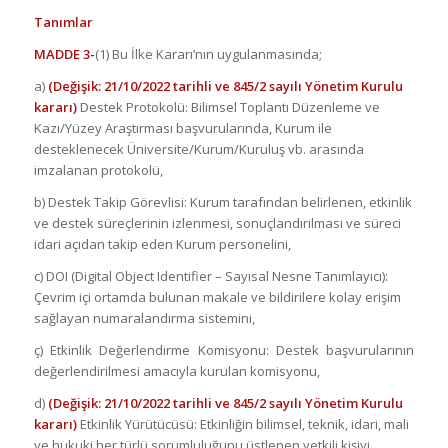
Tanımlar
MADDE 3-
(1) Bu İlke Kararı’nın uygulanmasında;
a)
(Değişik: 21/10/2022 tarihli ve 845/2 sayılı Yönetim Kurulu
kararı)
Destek Protokolü: Bilimsel Toplantı Düzenleme ve
Kazı/Yüzey Araştırması başvurularında, Kurum ile
desteklenecek Üniversite/Kurum/Kuruluş vb. arasında
imzalanan protokolü,
b) Destek Takip Görevlisi: Kurum tarafından belirlenen, etkinlik
ve destek süreçlerinin izlenmesi, sonuçlandırılması ve süreci
idari açıdan takip eden Kurum personelini,
c) DOI (Digital Object Identifier – Sayısal Nesne Tanımlayıcı):
Çevrim içi ortamda bulunan makale ve bildirilere kolay erişim
sağlayan numaralandırma sistemini,
ç) Etkinlik Değerlendirme Komisyonu: Destek başvurularının
değerlendirilmesi amacıyla kurulan komisyonu,
d)
(Değişik: 21/10/2022 tarihli ve 845/2 sayılı Yönetim Kurulu
kararı)
Etkinlik Yürütücüsü: Etkinliğin bilimsel, teknik, idari, mali
ve hukuki her türlü sorumluluğunu üstlenen yetkili kişiyi,