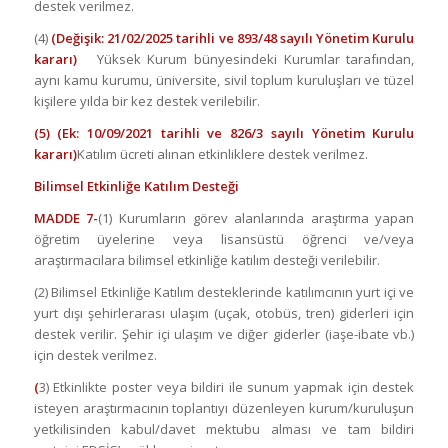
destek verilmez.
(4)
(Değişik: 21/02/2025 tarihli ve 893/48 sayılı Yönetim Kurulu
kararı)
Yüksek Kurum bünyesindeki Kurumlar tarafından,
aynı kamu kurumu, üniversite, sivil toplum kuruluşları ve tüzel
kişilere yılda bir kez destek verilebilir.
(5) (Ek: 10/09/2021 tarihli ve 826/3 sayılı Yönetim Kurulu
kararı)
Katılım ücreti alınan etkinliklere destek verilmez.
Bilimsel Etkinliğe Katılım Desteği
MADDE 7-
(1) Kurumların görev alanlarında araştırma yapan
öğretim üyelerine veya lisansüstü öğrenci ve/veya
araştırmacılara bilimsel etkinliğe katılım desteği verilebilir.
(2) Bilimsel Etkinliğe Katılım desteklerinde katılımcının yurt içi ve
yurt dışı şehirlerarası ulaşım (uçak, otobüs, tren) giderleri için
destek verilir. Şehir içi ulaşım ve diğer giderler (iaşe-ibate vb.)
için destek verilmez.
(
3) Etkinlikte poster veya bildiri ile sunum yapmak için destek
isteyen araştırmacının toplantıyı düzenleyen kurum/kuruluşun
yetkilisinden kabul/davet mektubu alması ve tam bildiri