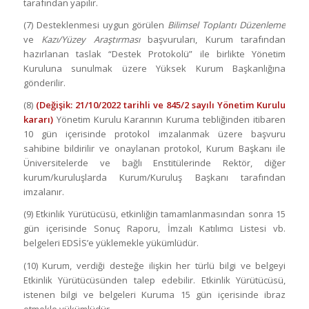
tarafından yapılır.
(7) Desteklenmesi uygun görülen
Bilimsel Toplantı Düzenleme
ve
Kazı/Yüzey Araştırması
başvuruları, Kurum tarafından
hazırlanan taslak “Destek Protokolü” ile birlikte Yönetim
Kuruluna sunulmak üzere Yüksek Kurum Başkanlığına
gönderilir.
(8)
(Değişik: 21/10/2022 tarihli ve 845/2 sayılı Yönetim Kurulu
kararı)
Yönetim Kurulu Kararının Kuruma tebliğinden itibaren
10 gün içerisinde protokol imzalanmak üzere başvuru
sahibine bildirilir ve onaylanan protokol, Kurum Başkanı ile
Üniversitelerde ve bağlı Enstitülerinde Rektör, diğer
kurum/kuruluşlarda Kurum/Kuruluş Başkanı tarafından
imzalanır.
(9) Etkinlik Yürütücüsü, etkinliğin tamamlanmasından sonra 15
gün içerisinde Sonuç Raporu, İmzalı Katılımcı Listesi vb.
belgeleri EDSİS’e yüklemekle yükümlüdür.
(10) Kurum, verdiği desteğe ilişkin her türlü bilgi ve belgeyi
Etkinlik Yürütücüsünden talep edebilir. Etkinlik Yürütücüsü,
istenen bilgi ve belgeleri Kuruma 15 gün içerisinde ibraz
etmekle yükümlüdür.