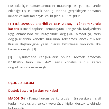
(10) Etkinliğin tamamlanmasını müteakip 15 gün içerisinde
etkinliğe ilişkin Etkinlik Sonuç Raporu, gerçekleşen harcama
miktarı ve katılımcı sayısı vb. bilgiler EDSİS’e girilir.
(11) (Ek: 30/05/2013 tarihli ve 674/12-3 sayılı Yönetim Kurulu
kararı)
Bilimsel toplantı, sempozyum, kongre vb. faaliyetlerin
uygulanmasında ve bütçesinde değişiklik olmadıkça, tarih
değişikliklerinin Yönetim Kuruluna gelmemesi ancak Yüksek
Kurum Başkanlığına yazılı olarak bildirilmesi yönünde ilke
kararı alınmıştır. [1]
[1] Uygulamada karışıklıkların önüne geçmek amacıyla
07.10.2022 tarihli ve 844/1 sayılı Yönetim Kurulu kararı
doğrultusunda eklenmiştir.
ÜÇÜNCÜ BÖLÜM
Destek Başvuru Şartları ve Kabul
MADDE 5-
(1) Kamu kurum ve kuruluşları, üniversiteler, sivil
toplum kuruluşları, gerçek veya tüzel kişiler destek talebinde
bulunabilir.