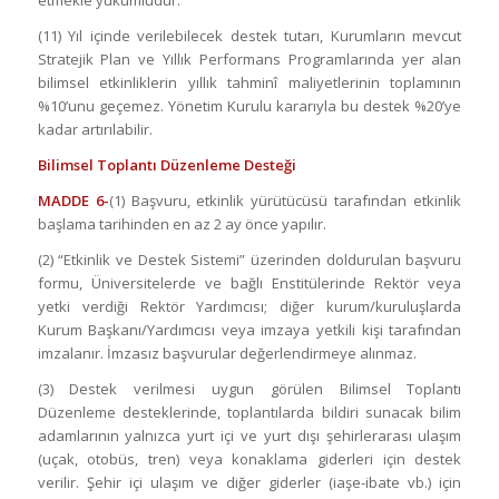
(11) Yıl içinde verilebilecek destek tutarı, Kurumların mevcut
Stratejik Plan ve Yıllık Performans Programlarında yer alan
bilimsel etkinliklerin yıllık tahminî maliyetlerinin toplamının
%10’unu geçemez. Yönetim Kurulu kararıyla bu destek %20’ye
kadar artırılabilir.
Bilimsel Toplantı Düzenleme Desteği
MADDE 6-
(1) Başvuru, etkinlik yürütücüsü tarafından etkinlik
başlama tarihinden en az 2 ay önce yapılır.
(2) “Etkinlik ve Destek Sistemi” üzerinden doldurulan başvuru
formu, Üniversitelerde ve bağlı Enstitülerinde Rektör veya
yetki verdiği Rektör Yardımcısı; diğer kurum/kuruluşlarda
Kurum Başkanı/Yardımcısı veya imzaya yetkili kişi tarafından
imzalanır. İmzasız başvurular değerlendirmeye alınmaz.
(3) Destek verilmesi uygun görülen Bilimsel Toplantı
Düzenleme desteklerinde, toplantılarda bildiri sunacak bilim
adamlarının yalnızca yurt içi ve yurt dışı şehirlerarası ulaşım
(uçak, otobüs, tren) veya konaklama giderleri için destek
verilir. Şehir içi ulaşım ve diğer giderler (iaşe-ibate vb.) için