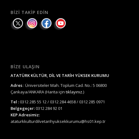
BIZI TAKIP EDIN
BIZE ULAŞIN
ATATÜRK KÜLTÜR, DİL VE TARİH YÜKSEK KURUMU
Adres
: Üniversiteler Mah. Toplum Cad. No.: 5 06800
Çankaya/ANKARA (Harita için
tıklayınız.
)
Tel :
0312 285 55 12 / 0312 284 4658 / 0312 285 0971
Belgegeçer:
0312 284 92 01
KEP Adresimiz:
ataturkkulturdilvetarihyuksekkurumu@hs01.kep.tr