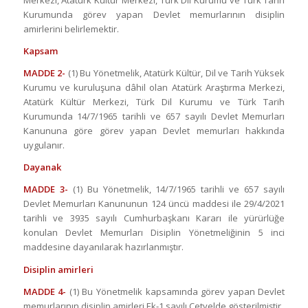
Merkezi, Atatürk Kültür Merkezi, Türk Dil Kurumu ve Türk Tarih
Kurumunda görev yapan Devlet memurlarının disiplin
amirlerini belirlemektir.
Kapsam
MADDE 2-
(1) Bu Yönetmelik, Atatürk Kültür, Dil ve Tarih Yüksek
Kurumu ve kuruluşuna dâhil olan Atatürk Araştırma Merkezi,
Atatürk Kültür Merkezi, Türk Dil Kurumu ve Türk Tarih
Kurumunda 14/7/1965 tarihli ve 657 sayılı Devlet Memurları
Kanununa göre görev yapan Devlet memurları hakkında
uygulanır.
Dayanak
MADDE 3-
(1) Bu Yönetmelik, 14/7/1965 tarihli ve 657 sayılı
Devlet Memurları Kanununun 124 üncü maddesi ile 29/4/2021
tarihli ve 3935 sayılı Cumhurbaşkanı Kararı ile yürürlüğe
konulan Devlet Memurları Disiplin Yönetmeliğinin 5 inci
maddesine dayanılarak hazırlanmıştır.
Disiplin amirleri
MADDE 4-
(1) Bu Yönetmelik kapsamında görev yapan Devlet
memurlarının disiplin amirleri Ek-1 sayılı Cetvelde gösterilmiştir.