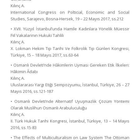
Kılınç A.
International Congress on Polticial, Economic and Social
Studies, Sarajevo, Bosna-Hersek, 19 – 22 Mayıs 2017, ss.212
• XVII. Yüzyıl İstanbul’unda Hamile Kadınlara Yönelik Müessir
Fiil Vakalarının Hukuki Tahlili
Kılınç A.
X. Lokman Hekim Tıp Tarihi Ve Folkrolik Tıp Günleri Kongresi,
Türkiye, 15 – 18 Mayıs 2017, ss.63-64
• Osmanlı Devleti’nde Hâkimlerin Uyması Gereken Etik İlkeleri:
Hâkimin Âdabı
Kılınç A.
Uluslararası Yargı Etiği Sempozyumu, İstanbul, Türkiye, 26 – 27
Mayıs 2016, ss.121-187
• Osmanlı Devleti’nde Alternatif Uyuşmazlık Çözüm Yöntemi
Olarak Muslihun Osmanlı Arabuluculuğu
Kılınç A.
II. Türk Hukuk Tarihi Kongresi, İstanbul, Türkiye, 13 – 14 Mayıs
2016, ss.15-83
• The Effects of Multiculturalism on Law System The Ottoman