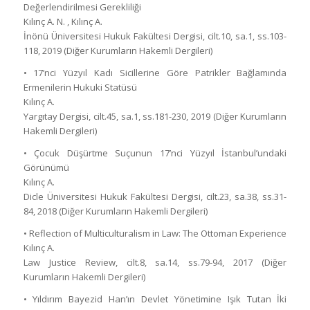
Değerlendirilmesi Gerekliliği
Kılınç A. N. , Kılınç A.
İnönü Üniversitesi Hukuk Fakültesi Dergisi, cilt.10, sa.1, ss.103-
118, 2019 (Diğer Kurumların Hakemli Dergileri)
• 17’nci Yüzyıl Kadı Sicillerine Göre Patrikler Bağlamında
Ermenilerin Hukuki Statüsü
Kılınç A.
Yargıtay Dergisi, cilt.45, sa.1, ss.181-230, 2019 (Diğer Kurumların
Hakemli Dergileri)
• Çocuk Düşürtme Suçunun 17’nci Yüzyıl İstanbul’undaki
Görünümü
Kılınç A.
Dicle Üniversitesi Hukuk Fakültesi Dergisi, cilt.23, sa.38, ss.31-
84, 2018 (Diğer Kurumların Hakemli Dergileri)
• Reflection of Multiculturalism in Law: The Ottoman Experience
Kılınç A.
Law Justice Review, cilt.8, sa.14, ss.79-94, 2017 (Diğer
Kurumların Hakemli Dergileri)
• Yıldırım Bayezid Han’ın Devlet Yönetimine Işık Tutan İki