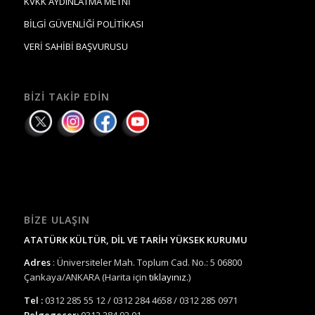
KVKK AYDINLATMA METNİ
BİLGİ GÜVENLİĞİ POLİTİKASI
VERİ SAHİBİ BAŞVURUSU
BIZI TAKIP EDIN
BIZE ULAŞIN
ATATÜRK KÜLTÜR, DİL VE TARİH YÜKSEK KURUMU
Adres
: Üniversiteler Mah. Toplum Cad. No.: 5 06800
Çankaya/ANKARA (Harita için
tıklayınız.
)
Tel :
0312 285 55 12 / 0312 284 4658 / 0312 285 0971
Belgegeçer:
0312 284 92 01