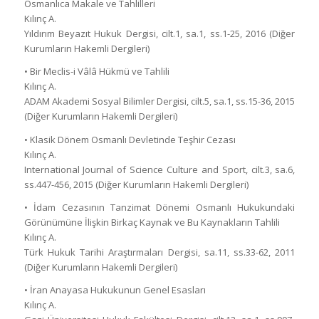
Osmanlıca Makale ve Tahlilleri
Kılınç A.
Yıldırım Beyazıt Hukuk Dergisi, cilt.1, sa.1, ss.1-25, 2016 (Diğer
Kurumların Hakemli Dergileri)
• Bir Meclis-i Vâlâ Hükmü ve Tahlili
Kılınç A.
ADAM Akademi Sosyal Bilimler Dergisi, cilt.5, sa.1, ss.15-36, 2015
(Diğer Kurumların Hakemli Dergileri)
• Klasik Dönem Osmanlı Devletinde Teşhir Cezası
Kılınç A.
International Journal of Science Culture and Sport, cilt.3, sa.6,
ss.447-456, 2015 (Diğer Kurumların Hakemli Dergileri)
• İdam Cezasının Tanzimat Dönemi Osmanlı Hukukundaki
Görünümüne İlişkin Birkaç Kaynak ve Bu Kaynakların Tahlili
Kılınç A.
Türk Hukuk Tarihi Araştırmaları Dergisi, sa.11, ss.33-62, 2011
(Diğer Kurumların Hakemli Dergileri)
• İran Anayasa Hukukunun Genel Esasları
Kılınç A.