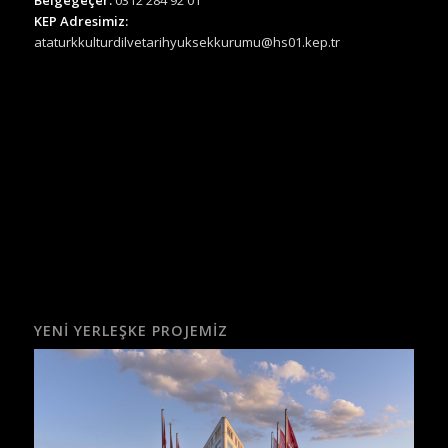
KEP Adresimiz:
ataturkkulturdilvetarihyuksekkurumu@hs01.kep.tr
YENI YERLEŞKE PROJEMIZ