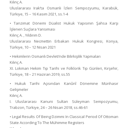
Kılınç A.
Uluslararası Irak’ta Osmanlı İzleri Sempozyumu, Karabük,
Türkiye, 15 – 16 Kasım 2021, ss.1-4
• Tanzimat Dönemi Düalist Hukuk Yapısının Şahsa Karşı
İşlenen Suçlara Yansıması
Kılınç A. , Yıldırım D.
Uluslararası Necmettin Erbakan Hukuk Kongresi, Konya,
Türkiye, 10 – 12 Nisan 2021
• Hekimlerin Osmanlı Devleti’nde Bilirkişilik Yapmaları
Kılınç A.
XI. Lokman Hekim Tıp Tarihi ve Folklorik Tıp Günleri, Kırşehir,
Türkiye, 18 – 21 Haziran 2019, ss.55
• Hukuk Tarihi Açısından Kanûnî Dönemine Münhasır
Gelişmeler
Kılınç A.
I. Uluslararası Kanuni Sultan Süleyman Sempozyumu,
Trabzon, Türkiye, 24 – 26 Nisan 2018, ss.46-61
• Legal Results Of Being Dzimmi In Classical Period Of Ottoman
State According To The Mühimme Registers