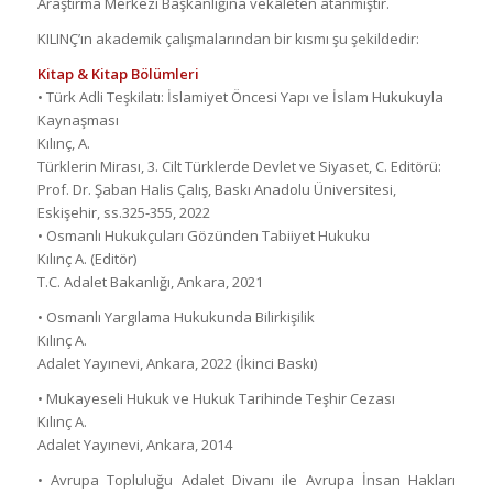
Araştırma Merkezi Başkanlığına vekâleten atanmıştır.
KILINÇ’ın akademik çalışmalarından bir kısmı şu şekildedir:
Kitap & Kitap Bölümleri
• Türk Adli Teşkilatı: İslamiyet Öncesi Yapı ve İslam Hukukuyla
Kaynaşması
Kılınç, A.
Türklerin Mirası, 3. Cilt Türklerde Devlet ve Siyaset, C. Editörü:
Prof. Dr. Şaban Halis Çalış, Baskı Anadolu Üniversitesi,
Eskişehir, ss.325-355, 2022
• Osmanlı Hukukçuları Gözünden Tabiiyet Hukuku
Kılınç A. (Editör)
T.C. Adalet Bakanlığı, Ankara, 2021
• Osmanlı Yargılama Hukukunda Bilirkişilik
Kılınç A.
Adalet Yayınevi, Ankara, 2022 (İkinci Baskı)
• Mukayeseli Hukuk ve Hukuk Tarihinde Teşhir Cezası
Kılınç A.
Adalet Yayınevi, Ankara, 2014
• Avrupa Topluluğu Adalet Divanı ile Avrupa İnsan Hakları