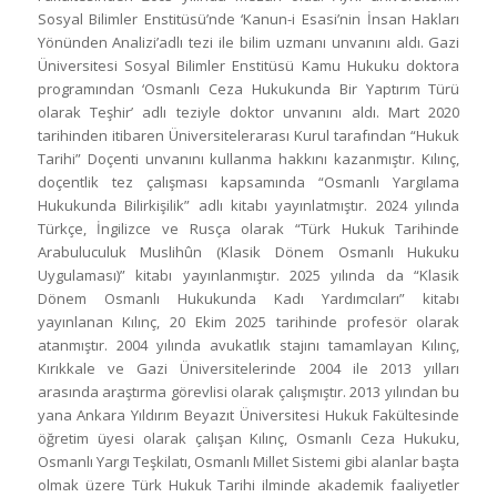
Sosyal Bilimler Enstitüsü’nde ‘Kanun-i Esasi’nin İnsan Hakları
Yönünden Analizi’adlı tezi ile bilim uzmanı unvanını aldı. Gazi
Üniversitesi Sosyal Bilimler Enstitüsü Kamu Hukuku doktora
programından ‘Osmanlı Ceza Hukukunda Bir Yaptırım Türü
olarak Teşhir’ adlı teziyle doktor unvanını aldı. Mart 2020
tarihinden itibaren Üniversitelerarası Kurul tarafından “Hukuk
Tarihi” Doçenti unvanını kullanma hakkını kazanmıştır. Kılınç,
doçentlik tez çalışması kapsamında “Osmanlı Yargılama
Hukukunda Bilirkişilik” adlı kitabı yayınlatmıştır. 2024 yılında
Türkçe, İngilizce ve Rusça olarak “Türk Hukuk Tarihinde
Arabuluculuk Muslihûn (Klasik Dönem Osmanlı Hukuku
Uygulaması)” kitabı yayınlanmıştır. 2025 yılında da “Klasik
Dönem Osmanlı Hukukunda Kadı Yardımcıları” kitabı
yayınlanan Kılınç, 20 Ekim 2025 tarihinde profesör olarak
atanmıştır. 2004 yılında avukatlık stajını tamamlayan Kılınç,
Kırıkkale ve Gazi Üniversitelerinde 2004 ile 2013 yılları
arasında araştırma görevlisi olarak çalışmıştır. 2013 yılından bu
yana Ankara Yıldırım Beyazıt Üniversitesi Hukuk Fakültesinde
öğretim üyesi olarak çalışan Kılınç, Osmanlı Ceza Hukuku,
Osmanlı Yargı Teşkilatı, Osmanlı Millet Sistemi gibi alanlar başta
olmak üzere Türk Hukuk Tarihi ilminde akademik faaliyetler