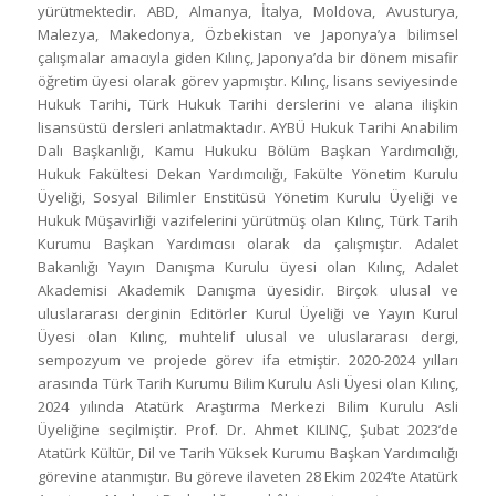
yürütmektedir. ABD, Almanya, İtalya, Moldova, Avusturya,
Malezya, Makedonya, Özbekistan ve Japonya’ya bilimsel
çalışmalar amacıyla giden Kılınç, Japonya’da bir dönem misafir
öğretim üyesi olarak görev yapmıştır. Kılınç, lisans seviyesinde
Hukuk Tarihi, Türk Hukuk Tarihi derslerini ve alana ilişkin
lisansüstü dersleri anlatmaktadır. AYBÜ Hukuk Tarihi Anabilim
Dalı Başkanlığı, Kamu Hukuku Bölüm Başkan Yardımcılığı,
Hukuk Fakültesi Dekan Yardımcılığı, Fakülte Yönetim Kurulu
Üyeliği, Sosyal Bilimler Enstitüsü Yönetim Kurulu Üyeliği ve
Hukuk Müşavirliği vazifelerini yürütmüş olan Kılınç, Türk Tarih
Kurumu Başkan Yardımcısı olarak da çalışmıştır. Adalet
Bakanlığı Yayın Danışma Kurulu üyesi olan Kılınç, Adalet
Akademisi Akademik Danışma üyesidir. Birçok ulusal ve
uluslararası derginin Editörler Kurul Üyeliği ve Yayın Kurul
Üyesi olan Kılınç, muhtelif ulusal ve uluslararası dergi,
sempozyum ve projede görev ifa etmiştir. 2020-2024 yılları
arasında Türk Tarih Kurumu Bilim Kurulu Asli Üyesi olan Kılınç,
2024 yılında Atatürk Araştırma Merkezi Bilim Kurulu Asli
Üyeliğine seçilmiştir. Prof. Dr. Ahmet KILINÇ, Şubat 2023’de
Atatürk Kültür, Dil ve Tarih Yüksek Kurumu Başkan Yardımcılığı
görevine atanmıştır. Bu göreve ilaveten 28 Ekim 2024’te Atatürk