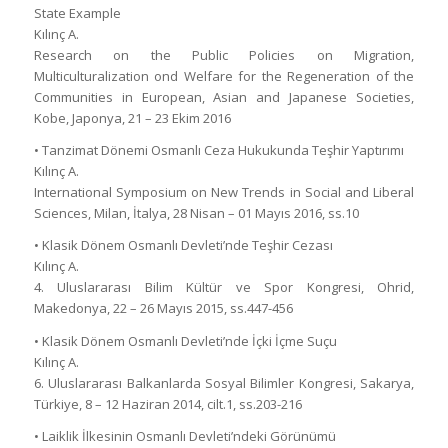
State Example
Kılınç A.
Research on the Public Policies on Migration,
Multiculturalization ond Welfare for the Regeneration of the
Communities in European, Asian and Japanese Societies,
Kobe, Japonya, 21 – 23 Ekim 2016
• Tanzimat Dönemi Osmanlı Ceza Hukukunda Teşhir Yaptırımı
Kılınç A.
International Symposium on New Trends in Social and Liberal
Sciences, Milan, İtalya, 28 Nisan – 01 Mayıs 2016, ss.10
• Klasik Dönem Osmanlı Devleti’nde Teşhir Cezası
Kılınç A.
4. Uluslararası Bilim Kültür ve Spor Kongresi, Ohrid,
Makedonya, 22 – 26 Mayıs 2015, ss.447-456
• Klasik Dönem Osmanlı Devleti’nde İçki İçme Suçu
Kılınç A.
6. Uluslararası Balkanlarda Sosyal Bilimler Kongresi, Sakarya,
Türkiye, 8 – 12 Haziran 2014, cilt.1, ss.203-216
• Laiklik İlkesinin Osmanlı Devleti’ndeki Görünümü