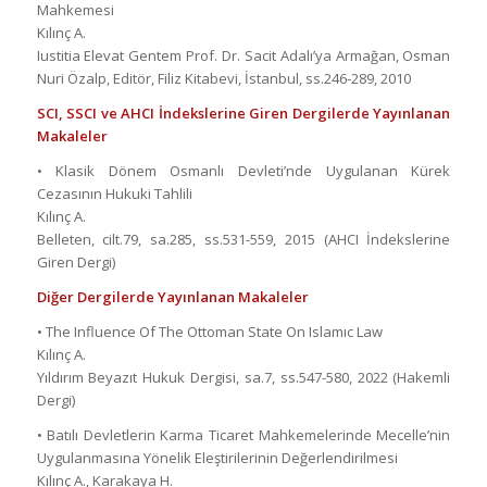
Mahkemesi
Kılınç A.
Iustitia Elevat Gentem Prof. Dr. Sacit Adalı’ya Armağan, Osman
Nuri Özalp, Editör, Filiz Kitabevi, İstanbul, ss.246-289, 2010
SCI, SSCI ve AHCI İndekslerine Giren Dergilerde Yayınlanan
Makaleler
• Klasik Dönem Osmanlı Devleti’nde Uygulanan Kürek
Cezasının Hukuki Tahlili
Kılınç A.
Belleten, cilt.79, sa.285, ss.531-559, 2015 (AHCI İndekslerine
Giren Dergi)
Diğer Dergilerde Yayınlanan Makaleler
• The Influence Of The Ottoman State On Islamıc Law
Kılınç A.
Yıldırım Beyazıt Hukuk Dergisi, sa.7, ss.547-580, 2022 (Hakemli
Dergi)
• Batılı Devletlerin Karma Ticaret Mahkemelerinde Mecelle’nin
Uygulanmasına Yönelik Eleştirilerinin Değerlendirilmesi
Kılınç A., Karakaya H.