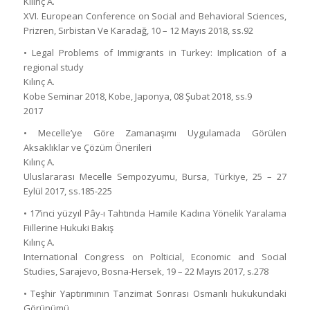
Kılınç A.
XVI. European Conference on Social and Behavioral Sciences,
Prizren, Sırbistan Ve Karadağ, 10 – 12 Mayıs 2018, ss.92
• Legal Problems of Immigrants in Turkey: Implication of a
regional study
Kılınç A.
Kobe Seminar 2018, Kobe, Japonya, 08 Şubat 2018, ss.9
2017
• Mecelle’ye Göre Zamanaşımı Uygulamada Görülen
Aksaklıklar ve Çözüm Önerileri
Kılınç A.
Uluslararası Mecelle Sempozyumu, Bursa, Türkiye, 25 – 27
Eylül 2017, ss.185-225
• 17’inci yüzyıl Pây-ı Tahtında Hamile Kadına Yönelik Yaralama
Fiillerine Hukuki Bakış
Kılınç A.
International Congress on Polticial, Economic and Social
Studies, Sarajevo, Bosna-Hersek, 19 – 22 Mayıs 2017, s.278
• Teşhir Yaptırımının Tanzimat Sonrası Osmanlı hukukundaki
Görünümü