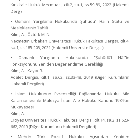
Kırıkkale Hukuk Mecmuası, cilt.2, sa.1, ss.59-89, 2022 (Hakemli
Dergi)
• Osmanlı Yargılama Hukukunda Şuhûdü’l Hâlin Statü ve
Mesleklerinin Tahlili
Kılınç A. , Öztürk M. N.
Necmettin Erbakan Üniversitesi Hukuk Fakültesi Dergisi, cilt.4,
sa.1, ss.185-205, 2021 (Hakemli Üniversite Dergisi)
• Osmanlı Yargılama Hukukunda ”Şuhûdü’l Hâl”in
Fonksiyonunu Yeniden Değerlendirme Gerekliliği
Kılınç A. , Kayar B.
Adalet Dergisi, cilt.1, sa.62, ss.33-48, 2019 (Diğer Kurumların
Hakemli Dergileri)
• İslam Hukukunun Evrenselliği Bağlamında Hukuk-ı Aile
Kararnamesi ile Malezya İslam Aile Hukuku Kanunu 1984’ün
Mukayesesi
Kılınç A.
Erciyes Üniversitesi Hukuk Fakültesi Dergisi, cilt.14, sa.2, ss.623-
662, 2019 (Diğer Kurumların Hakemli Dergileri)
• Mehrin Türk Pozitif Hukuku Açısından Yeniden