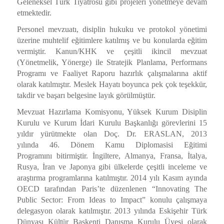
Geleneksel Türk Tiyatrosu gibi projeleri yönetmeye devam
etmektedir.
Personel mevzuatı, disiplin hukuku ve protokol yönetimi
üzerine muhtelif eğitimlere katılmış ve bu konularda eğitim
vermiştir. Kanun/KHK ve çeşitli ikincil mevzuat
(Yönetmelik, Yönerge) ile Stratejik Planlama, Performans
Programı ve Faaliyet Raporu hazırlık çalışmalarına aktif
olarak katılmıştır. Meslek Hayatı boyunca pek çok teşekkür,
takdir ve başarı belgesine layık görülmüştür.
Mevzuat Hazırlama Komisyonu, Yüksek Kurum Disiplin
Kurulu ve Kurum İdari Kurulu Başkanlığı görevlerini 15
yıldır yürütmekte olan Doç. Dr. ERASLAN, 2013
yılında
46. Dönem Kamu Diplomasisi Eğitimi
Programını
bitirmiştir. İngiltere, Almanya, Fransa, İtalya,
Rusya, İran ve Japonya gibi ülkelerde çeşitli inceleme ve
araştırma programlarına katılmıştır. 2014 yılı Kasım ayında
OECD tarafından Paris’te düzenlenen “Innovating The
Public Sector: From Ideas to Impact” konulu çalışmaya
delegasyon olarak katılmıştır. 2013 yılında Eskişehir Türk
Dünyası Kültür Başkenti Danışma Kurulu Üyesi olarak