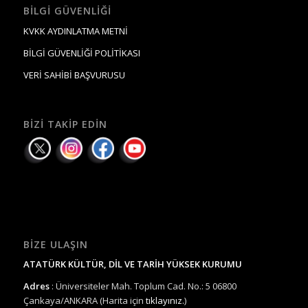
BILGI GÜVENLIĞI
KVKK AYDINLATMA METNİ
BİLGİ GÜVENLİĞİ POLİTİKASI
VERİ SAHİBİ BAŞVURUSU
BIZI TAKIP EDIN
BIZE ULAŞIN
ATATÜRK KÜLTÜR, DİL VE TARİH YÜKSEK KURUMU
Adres
: Üniversiteler Mah. Toplum Cad. No.: 5 06800
Çankaya/ANKARA (Harita için
tıklayınız.
)