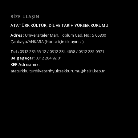
BIZE ULAŞIN
ATATÜRK KÜLTÜR, DİL VE TARİH YÜKSEK KURUMU
Adres
: Üniversiteler Mah. Toplum Cad. No.: 5 06800
Çankaya/ANKARA (Harita için
tıklayınız.
)
Tel :
0312 285 55 12 / 0312 284 4658 / 0312 285 0971
Belgegeçer:
0312 284 92 01
KEP Adresimiz:
ataturkkulturdilvetarihyuksekkurumu@hs01.kep.tr