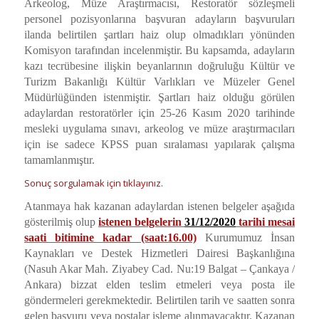
Arkeolog, Müze Araştırmacısı, Restoratör sözleşmeli
personel pozisyonlarına başvuran adayların başvuruları
ilanda belirtilen şartları haiz olup olmadıkları yönünden
Komisyon tarafından incelenmiştir. Bu kapsamda, adayların
kazı tecrübesine ilişkin beyanlarının doğruluğu Kültür ve
Turizm Bakanlığı Kültür Varlıkları ve Müzeler Genel
Müdürlüğünden istenmiştir. Şartları haiz olduğu görülen
adaylardan restoratörler için 25-26 Kasım 2020 tarihinde
mesleki uygulama sınavı, arkeolog ve müze araştırmacıları
için ise sadece KPSS puan sıralaması yapılarak çalışma
tamamlanmıştır.
Sonuç sorgulamak için tıklayınız.
Atanmaya hak kazanan adaylardan istenen belgeler aşağıda
gösterilmiş olup
istenen belgelerin
31/12/2020
tarihi mesai
saati bitimine kadar (saat:16.00)
Kurumumuz İnsan
Kaynakları ve Destek Hizmetleri Dairesi Başkanlığına
(Nasuh Akar Mah. Ziyabey Cad. Nu:19 Balgat – Çankaya /
Ankara) bizzat elden teslim etmeleri veya posta ile
göndermeleri gerekmektedir. Belirtilen tarih ve saatten sonra
gelen başvuru veya postalar işleme alınmayacaktır. Kazanan