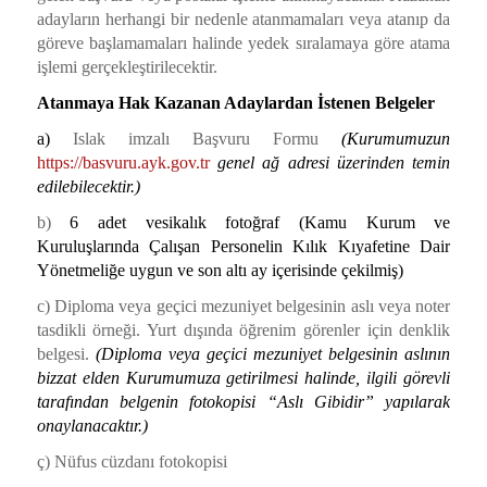
adayların herhangi bir nedenle atanmamaları veya atanıp da
göreve başlamamaları halinde yedek sıralamaya göre atama
işlemi gerçekleştirilecektir.
Atanmaya Hak Kazanan Adaylardan İstenen Belgeler
a)
Islak imzalı Başvuru Formu
(Kurumumuzun
https://basvuru.ayk.gov.tr
genel ağ adresi üzerinden temin
edilebilecektir.)
b)
6 adet vesikalık fotoğraf (
Kamu Kurum ve
Kuruluşlarında Çalışan Personelin Kılık Kıyafetine Dair
Yönetmeliğe uygun ve son altı ay içerisinde çekilmiş
)
c) Diploma veya geçici mezuniyet belgesinin aslı veya noter
tasdikli örneği. Yurt dışında öğrenim görenler için denklik
belgesi.
(Diploma veya geçici mezuniyet belgesinin aslının
bizzat elden Kurumumuza getirilmesi halinde, ilgili görevli
tarafından belgenin fotokopisi “Aslı Gibidir” yapılarak
onaylanacaktır.)
ç) Nüfus cüzdanı fotokopisi