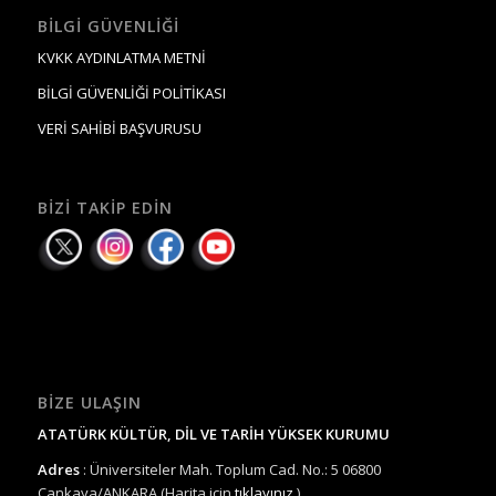
BILGI GÜVENLIĞI
KVKK AYDINLATMA METNİ
BİLGİ GÜVENLİĞİ POLİTİKASI
VERİ SAHİBİ BAŞVURUSU
BIZI TAKIP EDIN
BIZE ULAŞIN
ATATÜRK KÜLTÜR, DİL VE TARİH YÜKSEK KURUMU
Adres
: Üniversiteler Mah. Toplum Cad. No.: 5 06800
Çankaya/ANKARA (Harita için
tıklayınız.
)