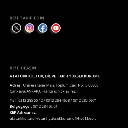
BIZI TAKIP EDIN
BIZE ULAŞIN
ATATÜRK KÜLTÜR, DİL VE TARİH YÜKSEK KURUMU
Adres
: Üniversiteler Mah. Toplum Cad. No.: 5 06800
Çankaya/ANKARA (Harita için
tıklayınız.
)
Tel :
0312 285 55 12 / 0312 284 4658 / 0312 285 0971
Belgegeçer:
0312 284 92 01
KEP Adresimiz:
ataturkkulturdilvetarihyuksekkurumu@hs01.kep.tr