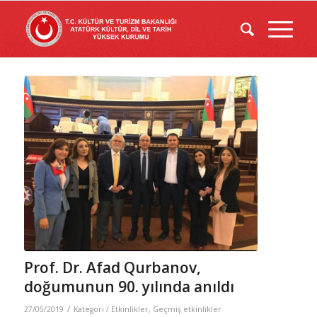
Prof. Dr. Afad Qurbanov,
doğumunun 90. yılında anıldı
/
27/05/2019
Kategori /
Etkinlikler
,
Geçmiş etkinlikler