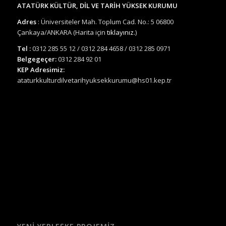
ATATÜRK KÜLTÜR, DİL VE TARİH YÜKSEK KURUMU
Adres
: Üniversiteler Mah. Toplum Cad. No.: 5 06800
Çankaya/ANKARA (Harita için
tıklayınız.
)
Tel :
0312 285 55 12 / 0312 284 4658 / 0312 285 0971
Belgegeçer:
0312 284 92 01
KEP Adresimiz:
ataturkkulturdilvetarihyuksekkurumu@hs01.kep.tr