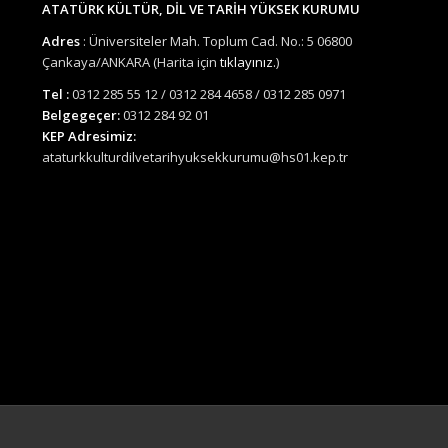
ATATÜRK KÜLTÜR, DİL VE TARİH YÜKSEK KURUMU
Adres
: Üniversiteler Mah. Toplum Cad. No.: 5 06800
Çankaya/ANKARA (Harita için
tıklayınız.
)
Tel :
0312 285 55 12 / 0312 284 4658 / 0312 285 0971
Belgegeçer:
0312 284 92 01
KEP Adresimiz:
ataturkkulturdilvetarihyuksekkurumu@hs01.kep.tr