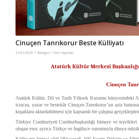
Cinuçen Tanrıkorur Beste Külliyatı
/
21/01/2020
Kategori /
Yeni Yayınlar
Atatürk Kültür Merkezi Başkanlığ
Cinuçen Tanrı
Atatürk Kültür, Dil ve Tarih Yüksek Kurumu bünyesindeki Ata
icracısı, yazar ve bestekâr Cinuçen Tanrıkorur’un aziz hatıras
kuşaklara aktarılabilmesi için kapsamlı bir çalışma gerçekleştirmi
Türkiye Cumhuriyeti Cumhurbaşkanlığı himaye ve teşvikleri il
oluşan eser, ayrıca Türkçe ve İngilizce sunumuyla dünya müzik 
Külliyatın birinci cildi “Biyografi, 505 Eserin Döküm ve Fihrist