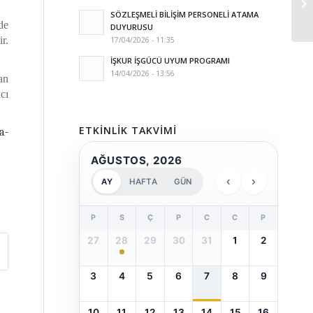
SÖZLEŞMELİ BİLİŞİM PERSONELİ ATAMA
de
DUYURUSU
r.
17/04/2026 - 11:35
İŞKUR İŞGÜCÜ UYUM PROGRAMI
14/04/2026 - 13:56
an
cı
ETKINLIK TAKVIMI
a-
AĞUSTOS, 2026
‹
›
AY
HAFTA
GÜN
P
S
Ç
P
C
C
P
27
28
29
30
31
1
2
3
4
5
6
7
8
9
10
11
12
13
14
15
16