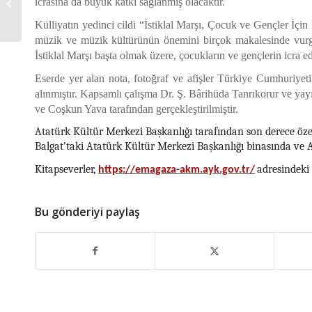
icrasına da büyük katkı sağlanmış olacaktır.
Atama
Külliyatın yedinci cildi “İstiklal Marşı, Çocuk ve Gençler İçin 
müzik ve müzik kültürünün önemini birçok makalesinde vurgula
İstiklal Marşı başta olmak üzere, çocukların ve gençlerin icra ed
Eserde yer alan nota, fotoğraf ve afişler Türkiye Cumhuriy
alınmıştır. Kapsamlı çalışma Dr. Ş. Bârihüda Tanrıkorur ve y
ve Coşkun Yava tarafından gerçekleştirilmiştir.
Atatürk Kültür Merkezi Başkanlığı tarafından son derece özenl
Balgat’taki Atatürk Kültür Merkezi Başkanlığı binasında ve 
Kitapseverler,
adresindeki 
https://emagaza-akm.ayk.gov.tr/
Bu gönderiyi paylaş