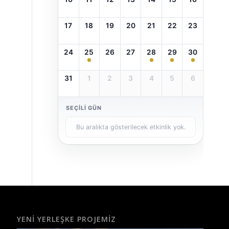
17
18
19
20
21
22
23
24
25
26
27
28
29
30
31
1
2
3
4
5
6
SEÇILI GÜN
Bu aralıkta gösterilecek etkinlik yok.
YENI YERLEŞKE PROJEMIZ