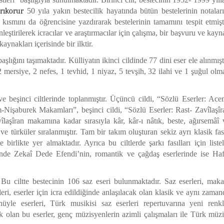
rıkorur
50 yıla yakın bestecilik hayatında bütün bestelerinin notaları
 kısmını da öğrencisine yazdırarak bestelerinin tamamını tespit etmişti
inleştirilerek icracılar ve araştırmacılar için çalışma, bir başvuru ve kay
aynakları içerisinde bir ilktir.
şlığını taşımaktadır. Külliyatın ikinci cildinde 77 dini eser ele alınmışt
2 mersiye, 2 nefes, 1 tevhid, 1 niyaz, 5 tevşih, 32 ilahi ve 1 şuğul olm
e beşinci ciltlerinde toplanmıştır. Üçüncü cildi, “Sözlü Eserler: Ace
Nişaburek Makamları”, beşinci cildi, “Sözlü Eserler: Rast- Zavîlaşîr
aşîran makamına kadar sırasıyla kâr, kâr-ı nâtık, beste, ağırsemâî 
e türküler sıralanmıştır. Tam bir takım oluşturan sekiz ayrı klasik fası
irlikte yer almaktadır. Ayrıca bu ciltlerde şarkı fasılları için listel
rinde Zekaî Dede Efendi’nin, romantik ve çağdaş eserlerinde ise Haf
r. Bu ciltte bestecinin 106 saz eseri bulunmaktadır. Saz eserleri, mak
leri, eserler için icra edildiğinde anlaşılacak olan klasik ve aynı zaman
üyle eserleri, Türk musikisi saz eserleri repertuvarına yeni renkl
k olan bu eserler, genç müzisyenlerin azimli çalışmaları ile Türk müzi