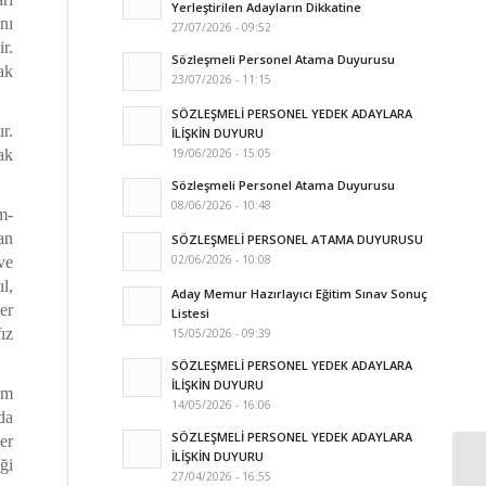
Yerleştirilen Adayların Dikkatine
nı
27/07/2026 - 09:52
r.
Sözleşmeli Personel Atama Duyurusu
nak
23/07/2026 - 11:15
SÖZLEŞMELİ PERSONEL YEDEK ADAYLARA
ır.
İLİŞKİN DUYURU
19/06/2026 - 15:05
ak
Sözleşmeli Personel Atama Duyurusu
08/06/2026 - 10:48
m-
an
SÖZLEŞMELİ PERSONEL ATAMA DUYURUSU
02/06/2026 - 10:08
ve
l,
Aday Memur Hazırlayıcı Eğitim Sınav Sonuç
er
Listesi
ız
15/05/2026 - 09:39
SÖZLEŞMELİ PERSONEL YEDEK ADAYLARA
İLİŞKİN DUYURU
am
14/05/2026 - 16:06
da
SÖZLEŞMELİ PERSONEL YEDEK ADAYLARA
er
İLİŞKİN DUYURU
ği
27/04/2026 - 16:55