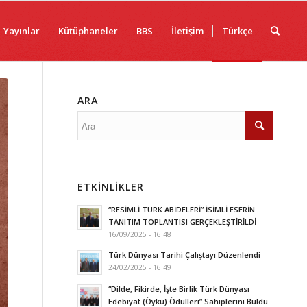
Yayınlar
Kütüphaneler
BBS
İletişim
Türkçe
ARA
ETKINLIKLER
“RESİMLİ TÜRK ABİDELERİ” İSİMLİ ESERİN
TANITIM TOPLANTISI GERÇEKLEŞTİRİLDİ
16/09/2025 - 16:48
Türk Dünyası Tarihi Çalıştayı Düzenlendi
24/02/2025 - 16:49
“Dilde, Fikirde, İşte Birlik Türk Dünyası
Edebiyat (Öykü) Ödülleri” Sahiplerini Buldu