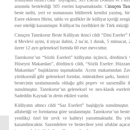
arasında bestelediği 505 eserini kapsamaktadır. C
inuçen Tan
beste tarihi, yeri ve numarasını bildirerek kendisi yazmış, bir
Esere eklenen fihrist, tablo ve grafikler ile külliyat içeriği zeng
eser niteliği kazanmıştır. Külliyat bu özellikleri ile Türk müziği k
Cinuçen Tanrıkorur Beste Külliyatı ikinci cildi “Dini Eserler” ba
4 Mevlevi ayini, 4 niyaz ilahisi, 2 na’at, 1 durak, 5 münacat, 
üzere 12 ayrı geleneksel formda 60 eser mevcuttur.
Tanrıkorur’un “Sözlü Eserleri” külliyatın üçüncü, dördüncü v
Hüseyni Makamları”, dördüncü cildi, “Sözlü Eserler: Hüzzam-
Makamları” başlıklarını taşımaktadır. Acem makamından Zavîl
yürüksemâî gibi geleneksel formlar, müteakiben şarkı, fantezi v
bestecinin sıralamasında olduğu gibi peşrev ve sazsemâîsi ile b
sunulmuştur. Tanrıkorur’un geleneksel ve neo-klasik eserle
Sadeddin Kaynak’ın derin etkileri vardır.
Külliyatın altıncı cildi “Saz Eserleri” başlığıyla sunulmuştu
alfabetiği ve formlarına göre sıralanmıştır. Tanrıkorur’un beste
yenilikçi özel bir zevk ve kaliteyi yansıtmaktadır. Bu yön
kazandıracaktır. Sazendelere ve bestecilere yeni ufuklar açaca
Yüksek Kurumda