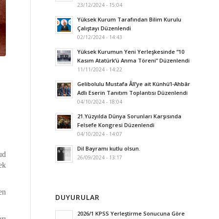
23/12/2024 - 15:04
Yüksek Kurum Tarafından Bilim Kurulu
Çalıştayı Düzenlendi
02/12/2024 - 14:43
Yüksek Kurumun Yeni Yerleşkesinde “10
Kasım Atatürk’ü Anma Töreni” Düzenlendi
11/11/2024 - 14:22
Gelibolulu Mustafa Âlî’ye ait Künhü’l-Ahbâr
Adlı Eserin Tanıtım Toplantısı Düzenlendi
04/10/2024 - 18:04
21.Yüzyılda Dünya Sorunları Karşısında
Felsefe Kongresi Düzenlendi
04/10/2024 - 14:07
Dil Bayramı kutlu olsun.
ud
26/09/2024 - 13:17
ek
en
DUYURULAR
2026/1 KPSS Yerleştirme Sonucuna Göre
rı