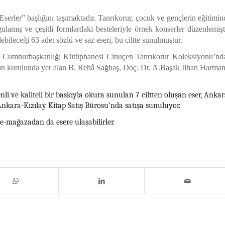
Eserler” başlığını taşımaktadır. Tanrıkorur, çocuk ve gençlerin eğitimin
mış ve çeşitli formlardaki besteleriyle örnek konserler düzenlemişti
ebileceği 63 adet sözlü ve saz eseri, bu ciltte sunulmuştur.
eti Cumhurbaşkanlığı Kütüphanesi Cinuçen Tanrıkorur Koleksiyonu’nd
ayın kurulunda yer alan B. Rehâ Sağbaş, Doç. Dr. A.Başak İlhan Harman
i ve kaliteli bir baskıyla okura sunulan 7 ciltten oluşan eser, Ankar
Ankara-Kızılay Kitap Satış Bürosu’nda satışa sunuluyor.
e-mağazadan da esere ulaşabilirler.