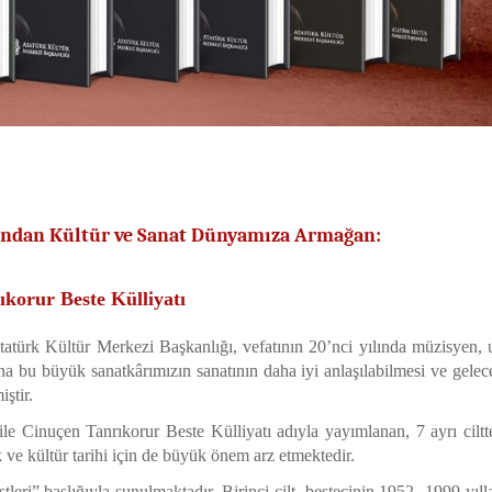
ından Kültür ve Sanat Dünyamıza Armağan:
korur Beste Külliyatı
türk Kültür Merkezi Başkanlığı, vefatının 20’nci yılında müzisyen, 
ına bu büyük sanatkârımızın sanatının daha iyi anlaşılabilmesi ve gelec
ştir.
e Cinuçen Tanrıkorur Beste Külliyatı adıyla yayımlanan, 7 ayrı ciltt
ve kültür tarihi için de büyük önem arz etmektedir.
leri” başlığıyla sunulmaktadır. Birinci cilt, bestecinin 1952- 1999 yılla