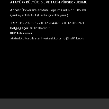
ATATÜRK KÜLTÜR, DİL VE TARİH YÜKSEK KURUMU
Adres
: Üniversiteler Mah. Toplum Cad. No.: 5 06800
Çankaya/ANKARA (Harita için
tıklayınız.
)
Tel :
0312 285 55 12 / 0312 284 4658 / 0312 285 0971
Belgegeçer:
0312 284 92 01
KEP Adresimiz:
ataturkkulturdilvetarihyuksekkurumu@hs01.kep.tr