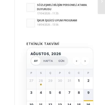
SÖZLEŞMELİ BİLİŞİM PERSONELİ ATAMA
DUYURUSU
17/04/2026 - 11:35
İŞKUR İŞGÜCÜ UYUM PROGRAMI
14/04/2026 - 13:56
ETKINLIK TAKVIMI
AĞUSTOS, 2026
‹
›
AY
HAFTA
GÜN
P
S
Ç
P
C
C
P
27
28
29
30
31
1
2
3
4
5
6
7
8
9
10
11
12
13
14
15
16