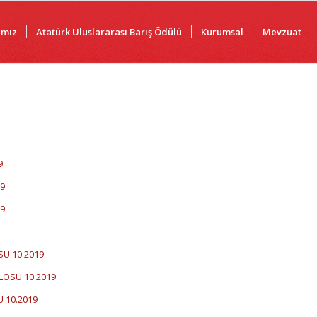
ımız
Atatürk Uluslararası Barış Ödülü
Kurumsal
Mevzuat
9
19
19
SU 10.2019
LOSU 10.2019
U 10.2019