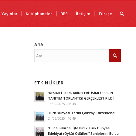
Yayınlar
Kütüphaneler
BBS
İletişim
Türkçe
ARA
ETKINLIKLER
“RESİMLİ TÜRK ABİDELERİ” İSİMLİ ESERİN
TANITIM TOPLANTISI GERÇEKLEŞTİRİLDİ
16/09/2025 - 16:48
Türk Dünyası Tarihi Çalıştayı Düzenlendi
24/02/2025 - 16:49
“Dilde, Fikirde, İşte Birlik Türk Dünyası
Edebiyat (Öykü) Ödülleri” Sahiplerini Buldu