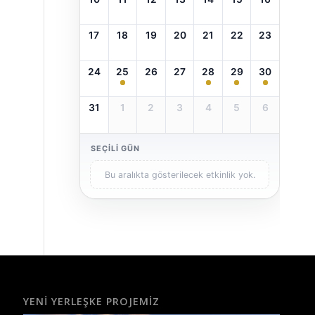
17
18
19
20
21
22
23
24
25
26
27
28
29
30
31
1
2
3
4
5
6
SEÇILI GÜN
Bu aralıkta gösterilecek etkinlik yok.
YENI YERLEŞKE PROJEMIZ