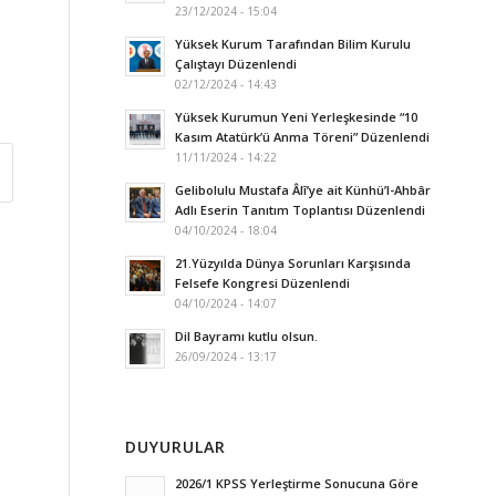
23/12/2024 - 15:04
Yüksek Kurum Tarafından Bilim Kurulu
Çalıştayı Düzenlendi
02/12/2024 - 14:43
Yüksek Kurumun Yeni Yerleşkesinde “10
Kasım Atatürk’ü Anma Töreni” Düzenlendi
11/11/2024 - 14:22
Gelibolulu Mustafa Âlî’ye ait Künhü’l-Ahbâr
Adlı Eserin Tanıtım Toplantısı Düzenlendi
04/10/2024 - 18:04
21.Yüzyılda Dünya Sorunları Karşısında
Felsefe Kongresi Düzenlendi
04/10/2024 - 14:07
Dil Bayramı kutlu olsun.
26/09/2024 - 13:17
DUYURULAR
2026/1 KPSS Yerleştirme Sonucuna Göre