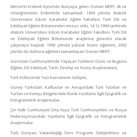
Mersin’in Erdemli ilçesinde dünyaya gelen Osman MERT, ilk ve
ortaöğrenimini Erdemli’de tamamladı. 1994 yılında Atatürk
Üniversitesi Kâzım Karabekir Eğitim Fakültesi Türk Dili ve
Edebiyatı Eğitimi Bölümünden mezun oldu. 14.12.1994 tarihinde
Atatürk Üniversitesi Kâzım Karabekir Eğitim Fakültesi Türk Dili
ve Edebiyatı Eğitimi Bölümünde araştırma görevlisi olarak
çalışmaya başladı. 1996 yılında yüksek lisans eğitimini, 2002
yılında da doktora eğitimini tamamlayan Osman MERT;
Gürcistan Cumhuriyeti’nde Yaşayan Türklerin Dünü ve Bugünü
(Eğitim, Dil, Edebiyat, Tarih, Etnoloji ve Yüzey Araştırmaları),
Türk Kültüründe Yazı Kavramının Gelişimi,
Güney Türkistan, Kafkaslar ve Avrupa’daki Türk Yazıtları ve
Turfan ve Komşu Bölgelerdeki Runik Yazıtlarla İlgili Epigrafik ve
Fotogrametrik Araştırmalar,
Çin Halk Cumhuriyeti Orta Asya Türk Cumhuriyetleri ve Rusya
Federasyonundaki Yazıtlarla İlgili Epigrafik ve Fotogrametrik
Araştırmalar,
Türk Dünyası Vatandaşlığı Ders Programı Geliştirilmesi ve