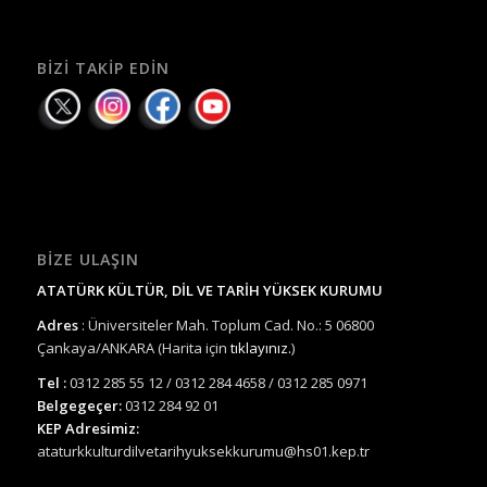
BIZI TAKIP EDIN
BIZE ULAŞIN
ATATÜRK KÜLTÜR, DİL VE TARİH YÜKSEK KURUMU
Adres
: Üniversiteler Mah. Toplum Cad. No.: 5 06800
Çankaya/ANKARA (Harita için
tıklayınız.
)
Tel :
0312 285 55 12 / 0312 284 4658 / 0312 285 0971
Belgegeçer:
0312 284 92 01
KEP Adresimiz:
ataturkkulturdilvetarihyuksekkurumu@hs01.kep.tr