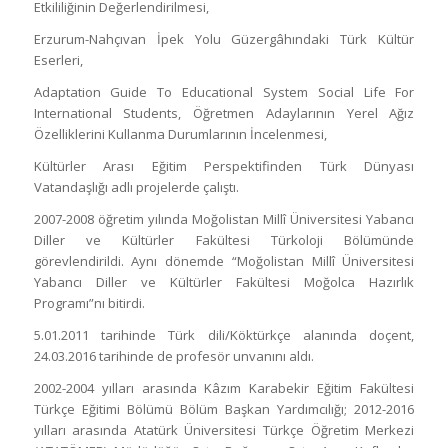
Etkililiğinin Değerlendirilmesi,
Erzurum-Nahçıvan İpek Yolu Güzergâhındaki Türk Kültür
Eserleri,
Adaptation Guide To Educational System Social Life For
International Students, Öğretmen Adaylarının Yerel Ağız
Özelliklerini Kullanma Durumlarının İncelenmesi,
Kültürler Arası Eğitim Perspektifinden Türk Dünyası
Vatandaşlığı adlı projelerde çalıştı.
2007-2008 öğretim yılında Moğolistan Millî Üniversitesi Yabancı
Diller ve Kültürler Fakültesi Türkoloji Bölümünde
görevlendirildi. Aynı dönemde “Moğolistan Millî Üniversitesi
Yabancı Diller ve Kültürler Fakültesi Moğolca Hazırlık
Programı”nı bitirdi.
5.01.2011 tarihinde Türk dili/Köktürkçe alanında doçent,
24.03.2016 tarihinde de profesör unvanını aldı.
2002-2004 yılları arasında Kâzım Karabekir Eğitim Fakültesi
Türkçe Eğitimi Bölümü Bölüm Başkan Yardımcılığı; 2012-2016
yılları arasında Atatürk Üniversitesi Türkçe Öğretim Merkezi