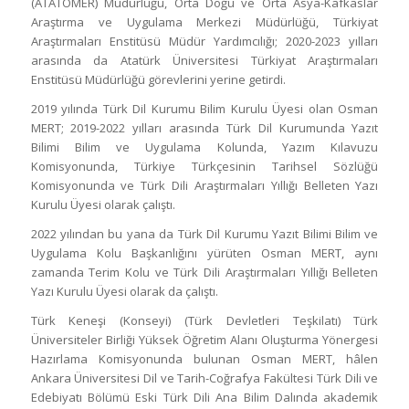
(ATATÖMER) Müdürlüğü, Orta Doğu ve Orta Asya-Kafkaslar
Araştırma ve Uygulama Merkezi Müdürlüğü, Türkiyat
Araştırmaları Enstitüsü Müdür Yardımcılığı; 2020-2023 yılları
arasında da Atatürk Üniversitesi Türkiyat Araştırmaları
Enstitüsü Müdürlüğü görevlerini yerine getirdi.
2019 yılında Türk Dil Kurumu Bilim Kurulu Üyesi olan Osman
MERT; 2019-2022 yılları arasında Türk Dil Kurumunda Yazıt
Bilimi Bilim ve Uygulama Kolunda, Yazım Kılavuzu
Komisyonunda, Türkiye Türkçesinin Tarihsel Sözlüğü
Komisyonunda ve Türk Dili Araştırmaları Yıllığı Belleten Yazı
Kurulu Üyesi olarak çalıştı.
2022 yılından bu yana da Türk Dil Kurumu Yazıt Bilimi Bilim ve
Uygulama Kolu Başkanlığını yürüten Osman MERT, aynı
zamanda Terim Kolu ve Türk Dili Araştırmaları Yıllığı Belleten
Yazı Kurulu Üyesi olarak da çalıştı.
Türk Keneşi (Konseyi) (Türk Devletleri Teşkilatı) Türk
Üniversiteler Birliği Yüksek Öğretim Alanı Oluşturma Yönergesi
Hazırlama Komisyonunda bulunan Osman MERT, hâlen
Ankara Üniversitesi Dil ve Tarih-Coğrafya Fakültesi Türk Dili ve
Edebiyatı Bölümü Eski Türk Dili Ana Bilim Dalında akademik