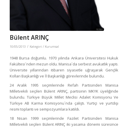
Bülent ARINÇ
/
10/05/2013
Kategori /
Kurumsal
1948 Bursa doğumlu. 1970 yılında Ankara Üniversitesi Hukuk
Fakültesi´nden mezun oldu. Manisa´da serbest avukatlık yaptı.
Üniversite yıllarından itibaren siyasetle uğraşarak Gençlik
Kolları Başkanlığı ve İl Başkanlığı görevlerinde bulundu.
24 Aralık 1995 seçimlerinde Refah Partisinden Manisa
Milletvekili seçilen Bülent ARINÇ, partisinin MKYK üyeliğinde
bulundu. Türkiye Büyük Millet Meclisi Adalet Komisyonu Ve
Türkiye AB Karma Komisyonu´nda çalıştı. Yurtiçi ve yurtdışı
resmi toplantı ve sempozyumlara katıldı.
18 Nisan 1999 seçimlerinde Fazilet Partisinden Manisa
Milletvekili seçilen Bülent ARINÇ iki yasama dönemi süresince