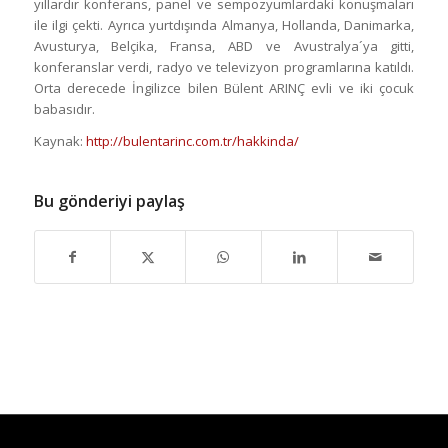
yıllardır konferans, panel ve sempozyumlardaki konuşmaları
ile ilgi çekti. Ayrıca yurtdışında Almanya, Hollanda, Danimarka,
Avusturya, Belçika, Fransa, ABD ve Avustralya´ya gitti,
konferanslar verdi, radyo ve televizyon programlarına katıldı.
Orta derecede İngilizce bilen Bülent ARINÇ evli ve iki çocuk
babasıdır.
Kaynak:
http://bulentarinc.com.tr/hakkinda/
Bu gönderiyi paylaş