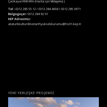
Çankaya/ANKARA (Harita için
tıklayınız.
)
Tel :
0312 285 55 12 / 0312 284 4658 / 0312 285 0971
Belgegeçer:
0312 284 92 01
KEP Adresimiz:
ataturkkulturdilvetarihyuksekkurumu@hs01.kep.tr
YENI YERLEŞKE PROJEMIZ