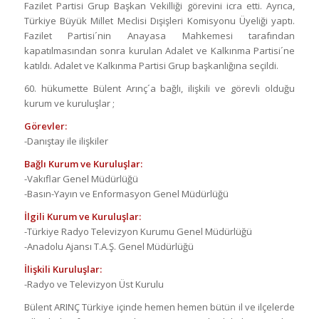
Fazilet Partisi Grup Başkan Vekilliği görevini icra etti. Ayrıca,
Türkiye Büyük Millet Meclisi Dışişleri Komisyonu Üyeliği yaptı.
Fazilet Partisi´nin Anayasa Mahkemesi tarafından
kapatılmasından sonra kurulan Adalet ve Kalkınma Partisi´ne
katıldı. Adalet ve Kalkınma Partisi Grup başkanlığına seçildi.
60. hükumette Bülent Arınç´a bağlı, ilişkili ve görevli olduğu
kurum ve kuruluşlar ;
Görevler:
-Danıştay ile ilişkiler
Bağlı Kurum ve Kuruluşlar:
-Vakıflar Genel Müdürlüğü
-Basın-Yayın ve Enformasyon Genel Müdürlüğü
İlgili Kurum ve Kuruluşlar:
-Türkiye Radyo Televizyon Kurumu Genel Müdürlüğü
-Anadolu Ajansı T.A.Ş. Genel Müdürlüğü
İlişkili Kuruluşlar:
-Radyo ve Televizyon Üst Kurulu
Bülent ARINÇ Türkiye içinde hemen hemen bütün il ve ilçelerde