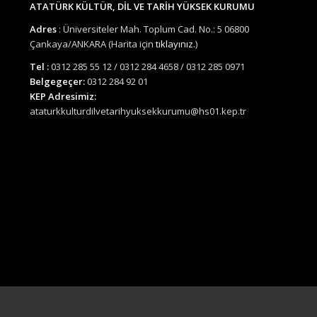
ATATÜRK KÜLTÜR, DİL VE TARİH YÜKSEK KURUMU
Adres
: Üniversiteler Mah. Toplum Cad. No.: 5 06800
Çankaya/ANKARA (Harita için
tıklayınız.
)
Tel :
0312 285 55 12 / 0312 284 4658 / 0312 285 0971
Belgegeçer:
0312 284 92 01
KEP Adresimiz:
ataturkkulturdilvetarihyuksekkurumu@hs01.kep.tr