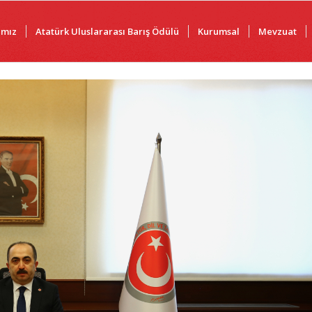
ımız
Atatürk Uluslararası Barış Ödülü
Kurumsal
Mevzuat