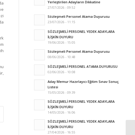
Yerleştirilen Adayların Dikkatine
nda
27/07/2026 - 09:52
 ve
zi
Sözleşmeli Personel Atama Duyurusu
nda
23/07/2026 - 11:15
SÖZLEŞMELİ PERSONEL YEDEK ADAYLARA
İLİŞKİN DUYURU
ürk
19/06/2026 - 15:05
sım
ih
Sözleşmeli Personel Atama Duyurusu
08/06/2026 - 10:48
umu
SÖZLEŞMELİ PERSONEL ATAMA DUYURUSU
02/06/2026 - 10:08
ür,
Aday Memur Hazırlayıcı Eğitim Sınav Sonuç
Listesi
15/05/2026 - 09:39
SÖZLEŞMELİ PERSONEL YEDEK ADAYLARA
İLİŞKİN DUYURU
14/05/2026 - 16:06
SÖZLEŞMELİ PERSONEL YEDEK ADAYLARA
İLİŞKİN DUYURU
27/04/2026 - 16:55