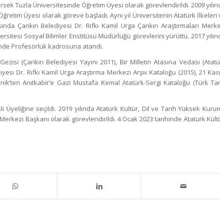
rsek Tuzla Üniversitesinde Öğretim Üyesi olarak görevlendirildi. 2009 yılı
ğretim Üyesi olarak göreve başladı. Aynı yıl Üniversitenin Atatürk İlkeleri
sında Çankırı Belediyesi Dr. Rıfkı Kamil Urga Çankırı Araştırmaları Merke
ersitesi Sosyal Bilimler Enstitüsü Müdürlüğü görevlerini yürüttü. 2017 yılı
sinde Profesörlük kadrosuna atandı.
Gezisi (Çankırı Belediyesi Yayını 2011), Bir Milletin Atasına Vedası (Atat
diyesi Dr. Rıfkı Kamil Urga Araştırma Merkezi Arşiv Kataloğu (2015), 21 Ka
anik’ten Anıtkabir’e Gazi Mustafa Kemal Atatürk-Sergi Kataloğu (Türk Tar
li Üyeliğine seçildi. 2019 yılında Atatürk Kültür, Dil ve Tarih Yüksek Kur
Merkezi Başkanı olarak görevlendirildi. 4 Ocak 2023 tarihinde Atatürk Kült