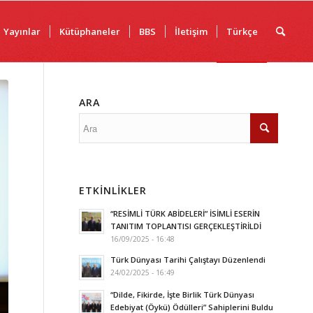
Yayınlar
Kütüphaneler
BBS
İletişim
Türkçe
ARA
ETKINLIKLER
“RESİMLİ TÜRK ABİDELERİ” İSİMLİ ESERİN
TANITIM TOPLANTISI GERÇEKLEŞTİRİLDİ
16/09/2025 - 16:48
Türk Dünyası Tarihi Çalıştayı Düzenlendi
24/02/2025 - 16:49
“Dilde, Fikirde, İşte Birlik Türk Dünyası
Edebiyat (Öykü) Ödülleri” Sahiplerini Buldu