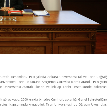
orum’da tamamladı. 1993 yılında Ankara Üniversitesi Dil ve Tarih-Coğraf
niversitesi Tarih Bölümüne Araştırma Görevlisi olarak atandı. 1995 yılın
 Üniversitesi Atatürk İlkeleri ve İnkılap Tarihi Enstitüsünde doktorası
k görev yaptı. 2000 yılında bir süre Cumhurbaşkanlığı Genel Sekreterliğin
i Projesi kapsamında Arnavutluk Tiran Üniversitesinde Öğretim Üyesi olar