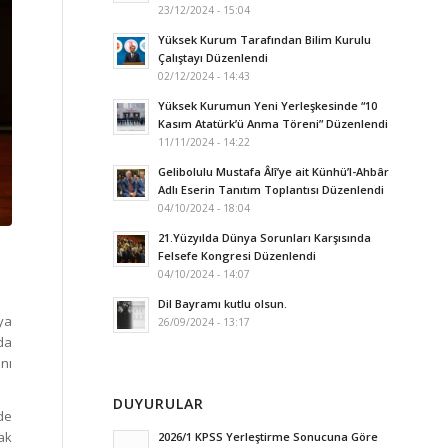
23/12/2024 - 15:04
Yüksek Kurum Tarafından Bilim Kurulu
Çalıştayı Düzenlendi
02/12/2024 - 14:43
Yüksek Kurumun Yeni Yerleşkesinde “10
Kasım Atatürk’ü Anma Töreni” Düzenlendi
11/11/2024 - 14:22
Gelibolulu Mustafa Âlî’ye ait Künhü’l-Ahbâr
Adlı Eserin Tanıtım Toplantısı Düzenlendi
04/10/2024 - 18:04
21.Yüzyılda Dünya Sorunları Karşısında
Felsefe Kongresi Düzenlendi
04/10/2024 - 14:07
Dil Bayramı kutlu olsun.
ya
26/09/2024 - 13:17
da
nı
DUYURULAR
de
ak
2026/1 KPSS Yerleştirme Sonucuna Göre