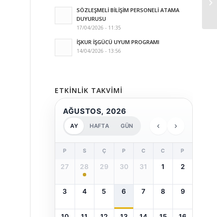
SÖZLEŞMELİ BİLİŞİM PERSONELİ ATAMA
DUYURUSU
17/04/2026 - 11:35
İŞKUR İŞGÜCÜ UYUM PROGRAMI
14/04/2026 - 13:56
ETKINLIK TAKVIMI
AĞUSTOS, 2026
‹
›
AY
HAFTA
GÜN
P
S
Ç
P
C
C
P
27
28
29
30
31
1
2
3
4
5
6
7
8
9
10
11
12
13
14
15
16