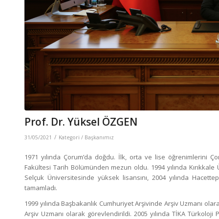
Prof. Dr. Yüksel ÖZGEN
/
31/05/2021
Kategori /
Başkanımız
1971 yılında Çorum’da doğdu. İlk, orta ve lise öğrenimlerini Ç
Fakültesi Tarih Bölümünden mezun oldu. 1994 yılında Kırıkkale Ü
Selçuk Üniversitesinde yüksek lisansını, 2004 yılında Hacettepe
tamamladı.
1999 yılında Başbakanlık Cumhuriyet Arşivinde Arşiv Uzmanı olara
Arşiv Uzmanı olarak görevlendirildi. 2005 yılında TİKA Türkoloj