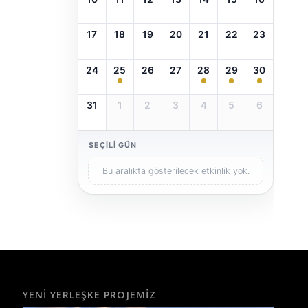
17
18
19
20
21
22
23
24
25
26
27
28
29
30
31
1
2
3
4
5
6
SEÇILI GÜN
Bu aralıkta gösterilecek etkinlik yok.
YENI YERLEŞKE PROJEMIZ