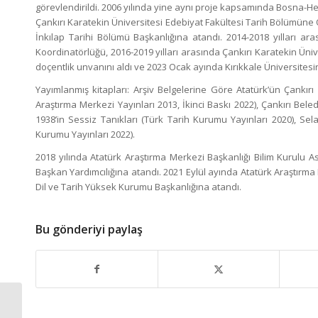
görevlendirildi. 2006 yılında yine aynı proje kapsamında Bosna-He
Çankırı Karatekin Üniversitesi Edebiyat Fakültesi Tarih Bölümüne Ö
İnkılap Tarihi Bölümü Başkanlığına atandı. 2014-2018 yılları ara
Koordinatörlüğü, 2016-2019 yılları arasında Çankırı Karatekin Üniv
doçentlik unvanını aldı ve 2023 Ocak ayında Kırıkkale Üniversite
Yayımlanmış kitapları: Arşiv Belgelerine Göre Atatürk’ün Çankırı 
Araştırma Merkezi Yayınları 2013, İkinci Baskı 2022), Çankırı Bele
1938’in Sessiz Tanıkları (Türk Tarih Kurumu Yayınları 2020), Sel
Kurumu Yayınları 2022).
2018 yılında Atatürk Araştırma Merkezi Başkanlığı Bilim Kurulu As
Başkan Yardımcılığına atandı. 2021 Eylül ayında Atatürk Araştırma 
Dil ve Tarih Yüksek Kurumu Başkanlığına atandı.
Bu gönderiyi paylaş
Diyanet İşleri Başkanı