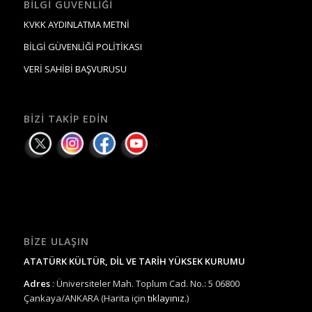
BILGI GÜVENLIĞI
KVKK AYDINLATMA METNİ
BİLGİ GÜVENLİĞİ POLİTİKASI
VERİ SAHİBİ BAŞVURUSU
BIZI TAKIP EDIN
BIZE ULAŞIN
ATATÜRK KÜLTÜR, DİL VE TARİH YÜKSEK KURUMU
Adres
: Üniversiteler Mah. Toplum Cad. No.: 5 06800
Çankaya/ANKARA (Harita için
tıklayınız.
)