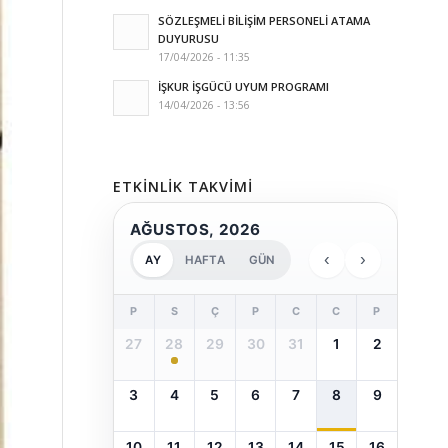
SÖZLEŞMELİ BİLİŞİM PERSONELİ ATAMA
DUYURUSU
17/04/2026 - 11:35
İŞKUR İŞGÜCÜ UYUM PROGRAMI
14/04/2026 - 13:56
ETKINLIK TAKVIMI
AĞUSTOS, 2026
‹
›
AY
HAFTA
GÜN
P
S
Ç
P
C
C
P
27
28
29
30
31
1
2
3
4
5
6
7
8
9
10
11
12
13
14
15
16