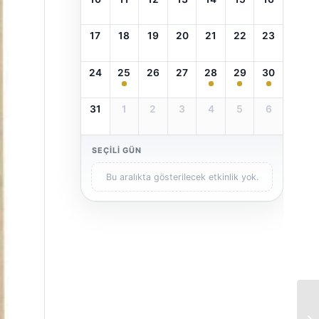
17
18
19
20
21
22
23
24
25
26
27
28
29
30
31
1
2
3
4
5
6
SEÇILI GÜN
Bu aralıkta gösterilecek etkinlik yok.