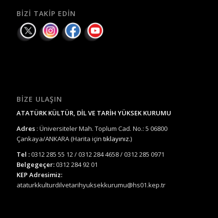
BIZI TAKIP EDIN
BIZE ULAŞIN
ATATÜRK KÜLTÜR, DİL VE TARİH YÜKSEK KURUMU
Adres
: Üniversiteler Mah. Toplum Cad. No.: 5 06800
Çankaya/ANKARA (Harita için
tıklayınız.
)
Tel :
0312 285 55 12 / 0312 284 4658 / 0312 285 0971
Belgegeçer:
0312 284 92 01
KEP Adresimiz:
ataturkkulturdilvetarihyuksekkurumu@hs01.kep.tr