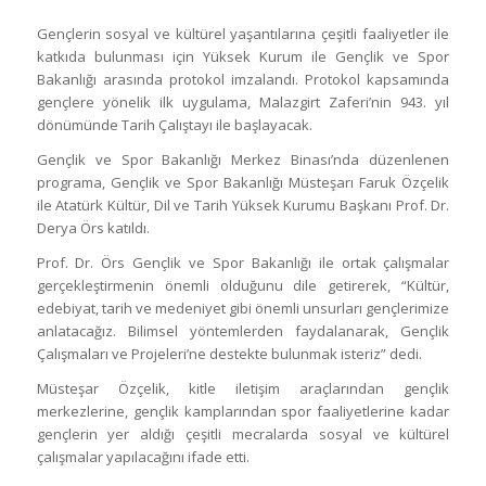
Gençlerin sosyal ve kültürel yaşantılarına çeşitli faaliyetler ile
katkıda bulunması için Yüksek Kurum ile Gençlik ve Spor
Bakanlığı arasında protokol imzalandı. Protokol kapsamında
gençlere yönelik ilk uygulama, Malazgirt Zaferi’nin 943. yıl
dönümünde Tarih Çalıştayı ile başlayacak.
Gençlik ve Spor Bakanlığı Merkez Binası’nda düzenlenen
programa, Gençlik ve Spor Bakanlığı Müsteşarı Faruk Özçelik
ile Atatürk Kültür, Dil ve Tarih Yüksek Kurumu Başkanı Prof. Dr.
Derya Örs katıldı.
Prof. Dr. Örs Gençlik ve Spor Bakanlığı ile ortak çalışmalar
gerçekleştirmenin önemli olduğunu dile getirerek, “Kültür,
edebiyat, tarih ve medeniyet gibi önemli unsurları gençlerimize
anlatacağız. Bilimsel yöntemlerden faydalanarak, Gençlik
Çalışmaları ve Projeleri’ne destekte bulunmak isteriz” dedi.
Müsteşar Özçelik, kitle iletişim araçlarından gençlik
merkezlerine, gençlik kamplarından spor faaliyetlerine kadar
gençlerin yer aldığı çeşitli mecralarda sosyal ve kültürel
çalışmalar yapılacağını ifade etti.