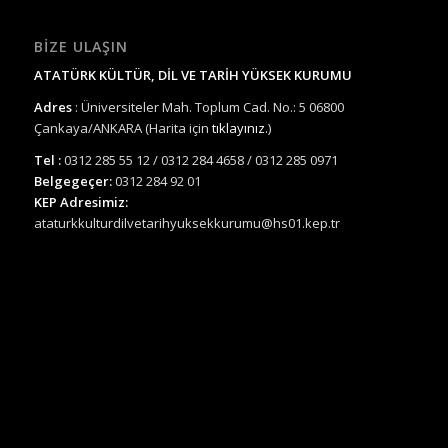
BIZE ULAŞIN
ATATÜRK KÜLTÜR, DİL VE TARİH YÜKSEK KURUMU
Adres
: Üniversiteler Mah. Toplum Cad. No.: 5 06800
Çankaya/ANKARA (Harita için
tıklayınız.
)
Tel :
0312 285 55 12 / 0312 284 4658 / 0312 285 0971
Belgegeçer:
0312 284 92 01
KEP Adresimiz:
ataturkkulturdilvetarihyuksekkurumu@hs01.kep.tr