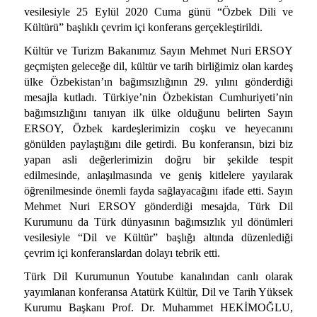
vesilesiyle 25 Eylül 2020 Cuma günü “Özbek Dili ve
Kültürü” başlıklı çevrim içi konferans gerçekleştirildi.
Kültür ve Turizm Bakanımız Sayın Mehmet Nuri ERSOY
geçmişten geleceğe dil, kültür ve tarih birliğimiz olan kardeş
ülke Özbekistan’ın bağımsızlığının 29. yılını gönderdiği
mesajla kutladı. Türkiye’nin Özbekistan Cumhuriyeti’nin
bağımsızlığını tanıyan ilk ülke olduğunu belirten Sayın
ERSOY, Özbek kardeşlerimizin coşku ve heyecanını
gönülden paylaştığını dile getirdi. Bu konferansın, bizi biz
yapan asli değerlerimizin doğru bir şekilde tespit
edilmesinde, anlaşılmasında ve geniş kitlelere yayılarak
öğrenilmesinde önemli fayda sağlayacağını ifade etti. Sayın
Mehmet Nuri ERSOY gönderdiği mesajda, Türk Dil
Kurumunu da Türk dünyasının bağımsızlık yıl dönümleri
vesilesiyle “Dil ve Kültür” başlığı altında düzenlediği
çevrim içi konferanslardan dolayı tebrik etti.
Türk Dil Kurumunun Youtube kanalından canlı olarak
yayımlanan konferansa Atatürk Kültür, Dil ve Tarih Yüksek
Kurumu Başkanı Prof. Dr. Muhammet HEKİMOĞLU,