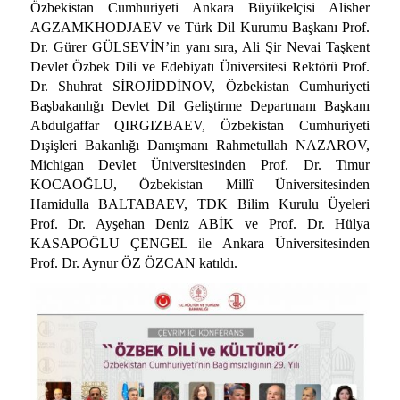
Özbekistan Cumhuriyeti Ankara Büyükelçisi Alisher
AGZAMKHODJAEV ve Türk Dil Kurumu Başkanı Prof.
Dr. Gürer GÜLSEVİN’in yanı sıra, Ali Şir Nevai Taşkent
Devlet Özbek Dili ve Edebiyatı Üniversitesi Rektörü Prof.
Dr. Shuhrat SİROJİDDİNOV, Özbekistan Cumhuriyeti
Başbakanlığı Devlet Dil Geliştirme Departmanı Başkanı
Abdulgaffar QIRGIZBAEV, Özbekistan Cumhuriyeti
Dışişleri Bakanlığı Danışmanı Rahmetullah NAZAROV,
Michigan Devlet Üniversitesinden Prof. Dr. Timur
KOCAOĞLU, Özbekistan Millî Üniversitesinden
Hamidulla BALTABAEV, TDK Bilim Kurulu Üyeleri
Prof. Dr. Ayşehan Deniz ABİK ve Prof. Dr. Hülya
KASAPOĞLU ÇENGEL ile Ankara Üniversitesinden
Prof. Dr. Aynur ÖZ ÖZCAN katıldı.