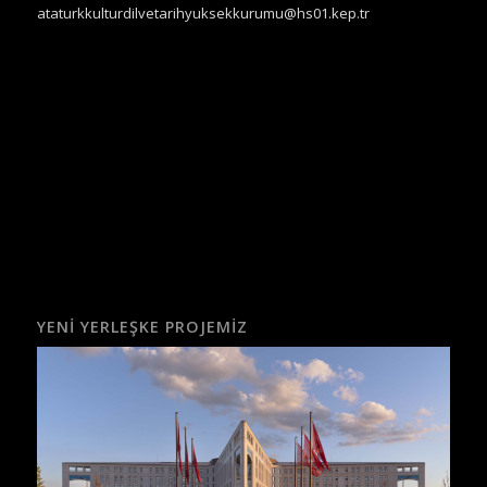
ataturkkulturdilvetarihyuksekkurumu@hs01.kep.tr
YENI YERLEŞKE PROJEMIZ