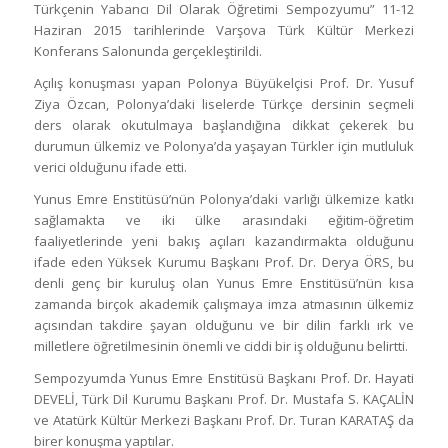
Türkçenin Yabancı Dil Olarak Öğretimi Sempozyumu” 11-12
Haziran 2015 tarihlerinde Varşova Türk Kültür Merkezi
Konferans Salonunda gerçekleştirildi.
Açılış konuşması yapan Polonya Büyükelçisi Prof. Dr. Yusuf
Ziya Özcan, Polonya’daki liselerde Türkçe dersinin seçmeli
ders olarak okutulmaya başlandığına dikkat çekerek bu
durumun ülkemiz ve Polonya’da yaşayan Türkler için mutluluk
verici olduğunu ifade etti.
Yunus Emre Enstitüsü’nün Polonya’daki varlığı ülkemize katkı
sağlamakta ve iki ülke arasındaki eğitim-öğretim
faaliyetlerinde yeni bakış açıları kazandırmakta olduğunu
ifade eden Yüksek Kurumu Başkanı Prof. Dr. Derya ÖRS, bu
denli genç bir kuruluş olan Yunus Emre Enstitüsü’nün kısa
zamanda birçok akademik çalışmaya imza atmasının ülkemiz
açısından takdire şayan olduğunu ve bir dilin farklı ırk ve
milletlere öğretilmesinin önemli ve ciddi bir iş olduğunu belirtti.
Sempozyumda Yunus Emre Enstitüsü Başkanı Prof. Dr. Hayati
DEVELİ, Türk Dil Kurumu Başkanı Prof. Dr. Mustafa S. KAÇALİN
ve Atatürk Kültür Merkezi Başkanı Prof. Dr. Turan KARATAŞ da
birer konuşma yaptılar.