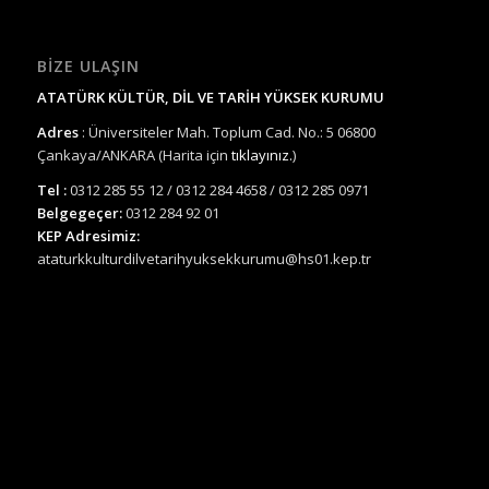
BIZE ULAŞIN
ATATÜRK KÜLTÜR, DİL VE TARİH YÜKSEK KURUMU
Adres
: Üniversiteler Mah. Toplum Cad. No.: 5 06800
Çankaya/ANKARA (Harita için
tıklayınız.
)
Tel :
0312 285 55 12 / 0312 284 4658 / 0312 285 0971
Belgegeçer:
0312 284 92 01
KEP Adresimiz:
ataturkkulturdilvetarihyuksekkurumu@hs01.kep.tr