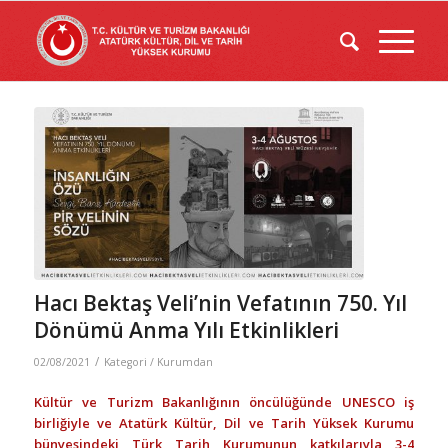
Hacı Bektaş Veli’nin Vefatının 750. Yıl
Dönümü Anma Yılı Etkinlikleri
/
02/08/2021
Kategori /
Kurumdan
Kültür ve Turizm Bakanlığının öncülüğünde UNESCO iş
birliğiyle ve Atatürk Kültür, Dil ve Tarih Yüksek Kurumu
bünyesindeki Türk Tarih Kurumunun katkılarıyla 3-4