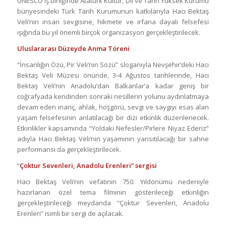
UNESCO iş birliğinde Atatürk Kültür, Dil ve Tarih Yüksek Kurumu
bünyesindeki Türk Tarih Kurumunun katkılarıyla Hacı Bektaş
Veli’nin insan sevgisine, hikmete ve irfana dayalı felsefesi
ışığında bu yıl önemli birçok organizasyon gerçekleştirilecek.
Uluslararası Düzeyde Anma Töreni
“İnsanlığın Özü, Pir Veli’nin Sözü” sloganıyla Nevşehir’deki Hacı
Bektaş Veli Müzesi önünde, 3-4 Ağustos tarihlerinde, Hacı
Bektaş Veli’nin Anadolu’dan Balkanlar’a kadar geniş bir
coğrafyada kendinden sonraki nesillerin yolunu aydınlatmaya
devam eden inanç, ahlak, hoşgörü, sevgi ve saygıyı esas alan
yaşam felsefesinin anlatılacağı bir dizi etkinlik düzenlenecek.
Etkinlikler kapsamında “Yoldaki Nefesler/Pirlere Niyaz Ederiz”
adıyla Hacı Bektaş Veli’nin yaşamının yansıtılacağı bir sahne
performansı da gerçekleştirilecek.
“
Çoktur Sevenleri, Anadolu Erenleri” sergisi
Hacı Bektaş Veli’nin vefatının 750. Yıldönümü nedeniyle
hazırlanan özel tema filminin gösterileceği etkinliğin
gerçekleştirileceği meydanda “Çoktur Sevenleri, Anadolu
Erenleri” isimli bir sergi de açılacak.