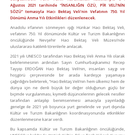
Ağustos 2021 tarihinde “İNSANLIĞIN ÖZÜ, PİR VELİ’NİN
SÖZÜ” temasıyla Hacı Bektaş Veli’nin Vefatının 750. Yıl
Dönümü Anma Yılı Etkinlikleri düzenlenecek.
Anadolu irfanının sönmeyen ışığı Hünkar Hacı Bektaş Veli,
vefatının 750. Yıl dönümünde Kültür ve Turizm Bakanlığının
öncülüğünde Nevşehir Hacı Bektaş Veli Müzesi’nde
uluslararası katılımlı törenlerle anılacak.
2021 yılı UNESCO tarafından Hacı Bektaş Veli Anma Yılı olarak
belirlenmesinin ardından Sayın Cumhurbaşkanımız Recep
Tayyip ERDOĞAN Hacı Bektaş Veli’nin, insanları saygı ve
hoşgörü çerçevesinde bir arada kardeşçe yaşamaya
çağırdığını belirterek, “Hacı Bektaş Veli’nin hem ülkemiz hem de
dünya için ne denli büyük bir değer olduğunun güçlü bir
biçimde vurgulanması, kıymetli düşüncelerinin gelecek nesiller
tarafından anlaşılıp benimsenmesi amacıyla yayınladığı
genelge ile 2021 yılı boyunca yurt genelinde ve yurt dışında
Kültür ve Turizm Bakanlığının koordinasyonunda etkinlikler
düzenlenmesine karar verdi.
Bu kapsamda Kültür ve Turizm Bakanlığının öncülüğünde,