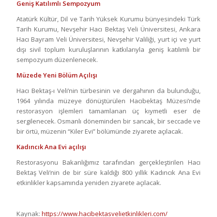
Geniş Katılımlı Sempozyum
Atatürk Kültür, Dil ve Tarih Yüksek Kurumu bünyesindeki Türk
Tarih Kurumu, Nevşehir Hacı Bektaş Veli Üniversitesi, Ankara
Hacı Bayram Veli Üniversitesi, Nevşehir Valiliği, yurt içi ve yurt
dışı sivil toplum kuruluşlarının katkılarıyla geniş katılımlı bir
sempozyum düzenlenecek.
Müzede Yeni Bölüm Açılışı
Hacı Bektaş-ı Veli’nin türbesinin ve dergahının da bulunduğu,
1964 yılında müzeye dönüştürülen Hacıbektaş Müzesi’nde
restorasyon işlemleri tamamlanan üç kıymetli eser de
sergilenecek. Osmanlı döneminden bir sancak, bir seccade ve
bir örtü, müzenin “Kiler Evi” bölümünde ziyarete açılacak.
Kadıncık Ana Evi açılışı
Restorasyonu Bakanlığımız tarafından gerçekleştirilen Hacı
Bektaş Veli’nin de bir süre kaldığı 800 yıllık Kadıncık Ana Evi
etkinlikler kapsamında yeniden ziyarete açılacak.
Kaynak:
https://www.hacibektasvelietkinlikleri.com/