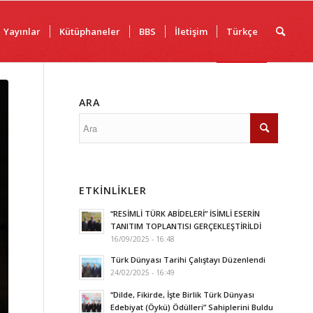
Yayınlar
Kütüphaneler
BBS
İletişim
Türkçe
ARA
ETKINLIKLER
“RESİMLİ TÜRK ABİDELERİ” İSİMLİ ESERİN
TANITIM TOPLANTISI GERÇEKLEŞTİRİLDİ
16/09/2025 - 16:48
Türk Dünyası Tarihi Çalıştayı Düzenlendi
24/02/2025 - 16:49
“Dilde, Fikirde, İşte Birlik Türk Dünyası
Edebiyat (Öykü) Ödülleri” Sahiplerini Buldu