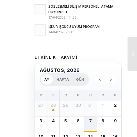
SÖZLEŞMELİ BİLİŞİM PERSONELİ ATAMA
DUYURUSU
17/04/2026 - 11:35
İŞKUR İŞGÜCÜ UYUM PROGRAMI
14/04/2026 - 13:56
ETKINLIK TAKVIMI
AĞUSTOS, 2026
‹
›
AY
HAFTA
GÜN
P
S
Ç
P
C
C
P
27
28
29
30
31
1
2
3
4
5
6
7
8
9
10
11
12
13
14
15
16