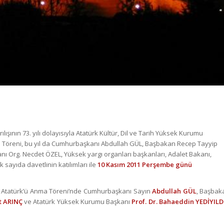
ının 73. yılı dolayısıyla Atatürk Kültür, Dil ve Tarih Yüksek Kurumu
ma Töreni, bu yıl da Cumhurbaşkanı Abdullah GÜL, Başbakan Recep Tayyip
Org. Necdet ÖZEL, Yüksek yargı organları başkanları, Adalet Bakanı,
 sayıda davetlinin katılımları ile
10 Kasım 2011 Perşembe günü
sım Atatürk’ü Anma Töreni’nde Cumhurbaşkanı Sayın
Abdullah GÜL
, Başbak
t ARINÇ
ve Atatürk Yüksek Kurumu Başkanı
Prof. Dr. Bahaeddin YEDİYILD