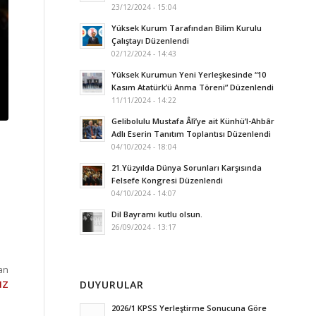
23/12/2024 - 15:04
Yüksek Kurum Tarafından Bilim Kurulu
Çalıştayı Düzenlendi
02/12/2024 - 14:43
Yüksek Kurumun Yeni Yerleşkesinde “10
Kasım Atatürk’ü Anma Töreni” Düzenlendi
11/11/2024 - 14:22
Gelibolulu Mustafa Âlî’ye ait Künhü’l-Ahbâr
Adlı Eserin Tanıtım Toplantısı Düzenlendi
04/10/2024 - 18:04
21.Yüzyılda Dünya Sorunları Karşısında
Felsefe Kongresi Düzenlendi
04/10/2024 - 14:07
Dil Bayramı kutlu olsun.
26/09/2024 - 13:17
an
IZ
DUYURULAR
2026/1 KPSS Yerleştirme Sonucuna Göre