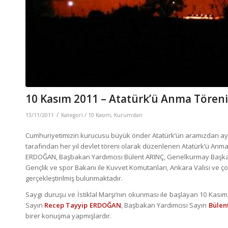
10 Kasım 2011 – Atatürk’ü Anma Töreni
/
13/11/2011
Kategori /
10 Kasım
,
Kurumdan
Cumhuriyetimizin kurucusu büyük önder Atatürk’ün aramızdan ayrılış
tarafından her yıl devlet töreni olarak düzenlenen Atatürk’ü An
ERDOĞAN, Başbakan Yardımcısı Bülent ARINÇ, Genelkurmay Başkanı 
Gençlik ve spor Bakanı ile Kuvvet Komutanları, Ankara Valisi ve çok
gerçekleştirilmiş bulunmaktadır.
Saygı duruşu ve İstiklal Marşı’nın okunması ile başlayan 10 Ka
Sayın
Recep Tayyip ERDOĞAN
, Başbakan Yardımcısı Sayın
Bülen
birer konuşma yapmışlardır.