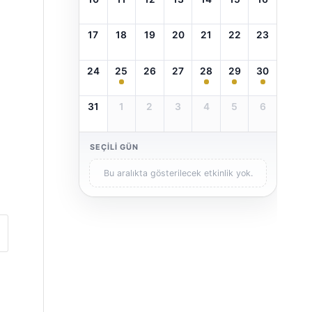
17
18
19
20
21
22
23
24
25
26
27
28
29
30
31
1
2
3
4
5
6
SEÇILI GÜN
Bu aralıkta gösterilecek etkinlik yok.