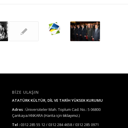
BIZE ULAŞIN
ATATÜRK KÜLTÜR, DİL VE TARİH YÜKSEK KURUMU
Adres
: Üniversiteler Mah. Toplum Cad. No.: 5 06800
Çankaya/ANKARA (Harita için
tıklayınız.
)
Tel :
0312 285 55 12 / 0312 284 4658 / 0312 285 0971