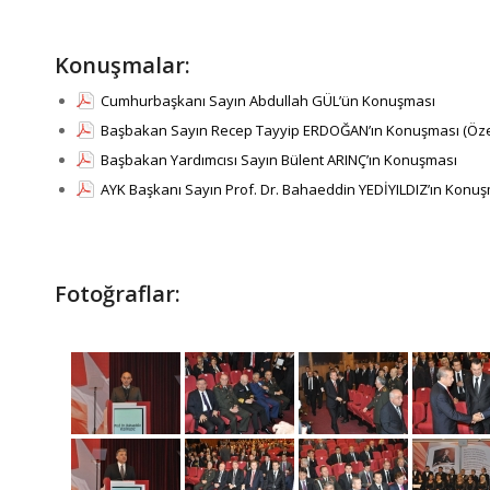
Konuşmalar:
Cumhurbaşkanı Sayın Abdullah GÜL’ün Konuşması
Başbakan Sayın Recep Tayyip ERDOĞAN’ın Konuşması (Öze
Başbakan Yardımcısı Sayın Bülent ARINÇ’ın Konuşması
AYK Başkanı Sayın Prof. Dr. Bahaeddin YEDİYILDIZ’ın Konu
Fotoğraflar: