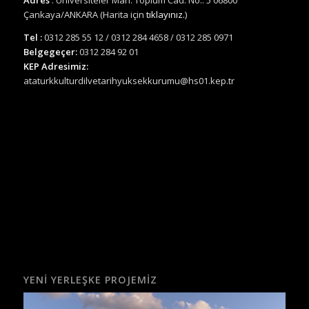
Adres
: Üniversiteler Mah. Toplum Cad. No.: 5 06800
Çankaya/ANKARA (Harita için
tıklayınız.
)
Tel :
0312 285 55 12 / 0312 284 4658 / 0312 285 0971
Belgegeçer:
0312 284 92 01
KEP Adresimiz:
ataturkkulturdilvetarihyuksekkurumu@hs01.kep.tr
YENI YERLEŞKE PROJEMIZ