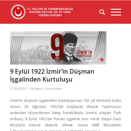
9 Eylül 1922 İzmir’in Düşman
İşgalinden Kurtuluşu
/
07/09/2024
Kategori /
Kurumdan
İzmir’in düşman işgalinden kurtuluşunun 102. yıl dönümü kutlu
olsun. 26 Ağustos 1922’de başlayan Büyük Taarruz’un
ardından düzenlenen takip harekâtıyla İzmir’e ulaşan Türk
ordusu, 9 Eylül 1922’de Yunan işgaline son verdi. Başta Gazi
Mustafa Kemal Atatürk olmak üzere Millî Mücadele
kahramanlarını saygı, minnet ve rahmetle anıyoruz.