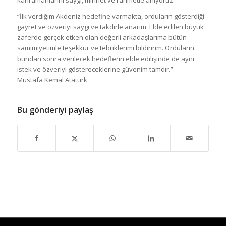
“İlk verdiğim Akdeniz hedefine varmakta, orduların gösterdiği
gayret ve özveriyi saygı ve takdirle anarım. Elde edilen büyük
zaferde gerçek etken olan değerli arkadaşlarıma bütün
samimiyetimle teşekkür ve tebriklerimi bildiririm. Orduların
bundan sonra verilecek hedeflerin elde edilişinde de aynı
istek ve özveriyi göstereceklerine güvenim tamdır.”
Mustafa Kemal Atatürk
Bu gönderiyi paylaş