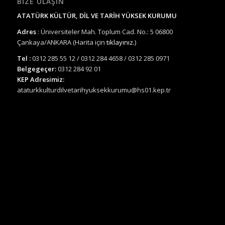
BIZE ULAŞIN
ATATÜRK KÜLTÜR, DİL VE TARİH YÜKSEK KURUMU
Adres
: Üniversiteler Mah. Toplum Cad. No.: 5 06800
Çankaya/ANKARA (Harita için
tıklayınız.
)
Tel :
0312 285 55 12 / 0312 284 4658 / 0312 285 0971
Belgegeçer:
0312 284 92 01
KEP Adresimiz:
ataturkkulturdilvetarihyuksekkurumu@hs01.kep.tr