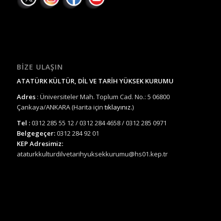
BIZE ULAŞIN
ATATÜRK KÜLTÜR, DİL VE TARİH YÜKSEK KURUMU
Adres
: Üniversiteler Mah. Toplum Cad. No.: 5 06800
Çankaya/ANKARA (Harita için
tıklayınız.
)
Tel :
0312 285 55 12 / 0312 284 4658 / 0312 285 0971
Belgegeçer:
0312 284 92 01
KEP Adresimiz:
ataturkkulturdilvetarihyuksekkurumu@hs01.kep.tr