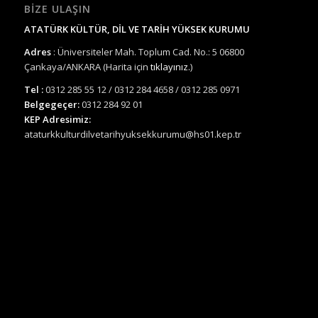
BIZE ULAŞIN
ATATÜRK KÜLTÜR, DİL VE TARİH YÜKSEK KURUMU
Adres
: Üniversiteler Mah. Toplum Cad. No.: 5 06800
Çankaya/ANKARA (Harita için
tıklayınız.
)
Tel :
0312 285 55 12 / 0312 284 4658 / 0312 285 0971
Belgegeçer:
0312 284 92 01
KEP Adresimiz:
ataturkkulturdilvetarihyuksekkurumu@hs01.kep.tr