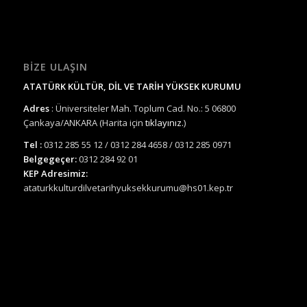
BIZE ULAŞIN
ATATÜRK KÜLTÜR, DİL VE TARİH YÜKSEK KURUMU
Adres
: Üniversiteler Mah. Toplum Cad. No.: 5 06800
Çankaya/ANKARA (Harita için
tıklayınız.
)
Tel :
0312 285 55 12 / 0312 284 4658 / 0312 285 0971
Belgegeçer:
0312 284 92 01
KEP Adresimiz:
ataturkkulturdilvetarihyuksekkurumu@hs01.kep.tr