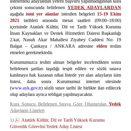
listelerdeki adaylardan yeterli başvuru yapılmadığından kura
çekimi sonucunda belirlenen
YEDEK ADAYLARDAN
aşağıda
ismi yer alanlar
istenilen belgeleri
15-19 Ekim
2021
tarihleri arasında mesai saatleri (09:00–18:00)
içerisinde Atatürk Kültür, Dil ve Tarih Yüksek Kurumu
İnsan Kaynakları ve Destek Hizmetleri Dairesi Başkanlığı
2.kat, Nasuh Akar Mahallesi Ziyabey Caddesi No: 19
Balgat – Çankaya / ANKARA adresine
elden
teslim
etmeleri gerekmektedir.
Kurumumuzca teslim alınan belgeler incelendikten sonra
belirlenen şartları taşıdığı tespit edilen ve sözlü sınava
katılmaya hak kazanan nihai listede yer alan adayların isim
listesi, daha sonra Kurumumuz internet sitesinde
(
www.ayk.gov.tr
) sözlü sınav tarihi ile birlikte ilan edilecek
olup adaylara ayrıca tebligat yapılmayacaktır.
Kura Sonucu Belirlenen Sıraya Göre Oluşturulan
Yedek
Adayların Listeleri
1)
Atatürk Kültür, Dil ve Tarih Yüksek Kurumu
Güvenlik Görevlisi Yedek Aday Listesi