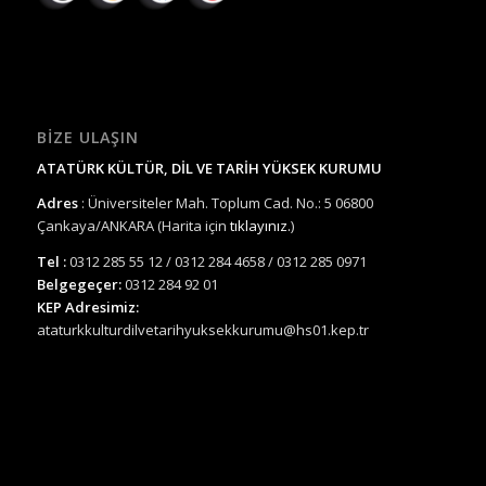
BIZE ULAŞIN
ATATÜRK KÜLTÜR, DİL VE TARİH YÜKSEK KURUMU
Adres
: Üniversiteler Mah. Toplum Cad. No.: 5 06800
Çankaya/ANKARA (Harita için
tıklayınız.
)
Tel :
0312 285 55 12 / 0312 284 4658 / 0312 285 0971
Belgegeçer:
0312 284 92 01
KEP Adresimiz:
ataturkkulturdilvetarihyuksekkurumu@hs01.kep.tr