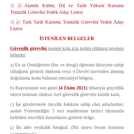
2)
Atatürk Kültür, Dil ve Tarih Yüksek Kurumu
Temizlik Görevlisi Yedek Aday Listesi
3)
Türk Tarih Kurumu Temizlik Görevlisi Yedek Aday
Listesi
İSTENİLEN BELGELER
Güvenlik görevlisi
meslek kolu için teslim edilmesi gereken
belgeler;
a) En az Ortaöğretim (lise ve dengi) öğrenim düzeyine sahip
olduğunu gösterir diploma veya e-Devlet üzerinden alınmış
doğrulama kodu bulunan mezuniyet belgesi,
b) Başvurunun son günü
(4 Ekim 2021)
itibarıyla geçerlilik
süresi bulunan silahsız özel güvenlik görevlisi kimlik kartı,
c) İşe göndermede öncelik hakkına sahip olan adaylardan;
anılan Yönetmeliğin 5 inci maddesinin birinci fıkrasında
belirtilen öncelikli durumlarını gösterir belge,
ç) İki adet vesikalık fotoğraf. (Bir tanesi beyan formuna
yapıştırılacak)