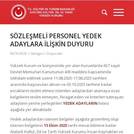
SÖZLEŞMELİ PERSONEL YEDEK
ADAYLARA İLİŞKİN DUYURU
/
08/10/2025
Kategori /
Duyurular
Yüksek Kurum ve bünyesinde yer alan Kurumlarda 657 sayılı
Devlet Memurları Kanununun 4/B maddesi kapsamında
istihdam edilmek üzere 11.08.2025-17.08.2025 tarihleri
arasında başvuruları alınan ve 03.10.2025 tarihine kadar
evraklarını teslim etmesi istenilen adaylardan atamaya esas
belgelerini teslim etmeyen, feragat eden ve kriterleri tutmayan
adayların yerine yerleştirilen
YEDEK ADAYLARIN
listesi
aşağıda yer almaktadır.
Yedek adaylardan istenen belgeler aşağıda gösterilmiş olup
istenen belgelerin
15 Ekim 2025
tarihi mesai bitimine kadar
Atatürk Kültür, Dil ve Tarih Yüksek Kurumu İnsan Kaynakları ve