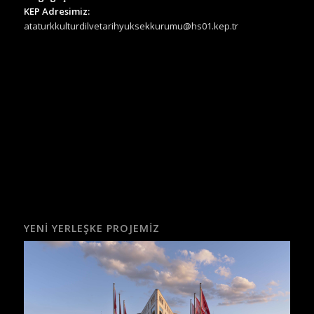
KEP Adresimiz:
ataturkkulturdilvetarihyuksekkurumu@hs01.kep.tr
YENI YERLEŞKE PROJEMIZ