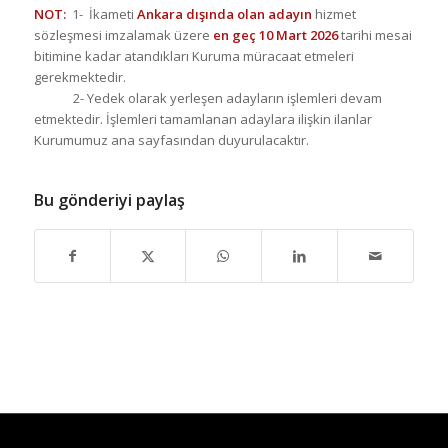
NOT:
1- İkameti
Ankara dışında olan adayın
hizmet
sözleşmesi imzalamak üzere
en geç
10 Mart 2026
tarihi mesai
bitimine kadar atandıkları Kuruma müracaat etmeleri
gerekmektedir.
2- Yedek olarak yerleşen adayların işlemleri devam
etmektedir. İşlemleri tamamlanan adaylara ilişkin ilanlar
Kurumumuz ana sayfasından duyurulacaktır.
Bu gönderiyi paylaş