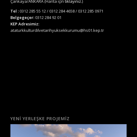
Çankaya/ANKARA (Harita için
tıklayınız.
)
Tel :
0312 285 55 12 / 0312 284 4658 / 0312 285 0971
Belgegeçer:
0312 284 92 01
KEP Adresimiz:
ataturkkulturdilvetarihyuksekkurumu@hs01.kep.tr
YENI YERLEŞKE PROJEMIZ