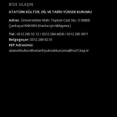
BIZE ULAŞIN
ATATÜRK KÜLTÜR, DİL VE TARİH YÜKSEK KURUMU
Adres
: Üniversiteler Mah. Toplum Cad. No.: 5 06800
Çankaya/ANKARA (Harita için
tıklayınız.
)
Tel :
0312 285 55 12 / 0312 284 4658 / 0312 285 0971
Belgegeçer:
0312 284 92 01
KEP Adresimiz:
ataturkkulturdilvetarihyuksekkurumu@hs01.kep.tr