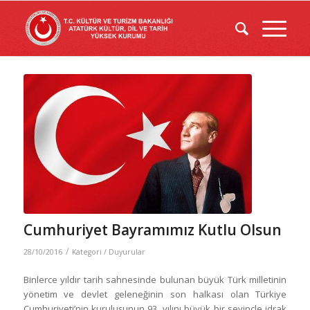
Cumhuriyet Bayramımız Kutlu Olsun
/
28/10/2016
Kategori /
Duyurular
Binlerce yıldır tarih sahnesinde bulunan büyük Türk milletinin
yönetim ve devlet geleneğinin son halkası olan Türkiye
Cumhuriyeti’nin kuruluşunun 93. yılını büyük bir sevinçle idrak