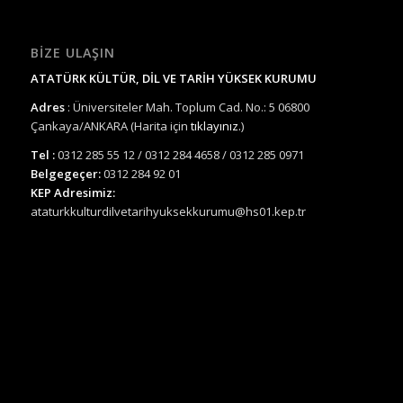
BIZE ULAŞIN
ATATÜRK KÜLTÜR, DİL VE TARİH YÜKSEK KURUMU
Adres
: Üniversiteler Mah. Toplum Cad. No.: 5 06800
Çankaya/ANKARA (Harita için
tıklayınız.
)
Tel :
0312 285 55 12 / 0312 284 4658 / 0312 285 0971
Belgegeçer:
0312 284 92 01
KEP Adresimiz:
ataturkkulturdilvetarihyuksekkurumu@hs01.kep.tr