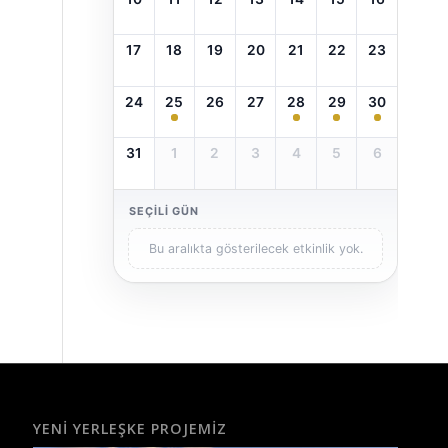
17
18
19
20
21
22
23
24
25
26
27
28
29
30
31
1
2
3
4
5
6
SEÇILI GÜN
Bu aralıkta gösterilecek etkinlik yok.
YENI YERLEŞKE PROJEMIZ