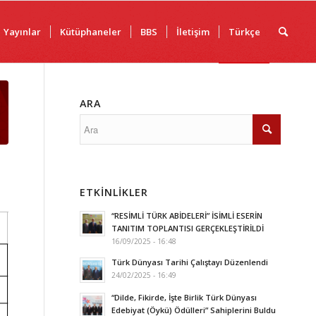
Yayınlar
Kütüphaneler
BBS
İletişim
Türkçe
ARA
ETKINLIKLER
“RESİMLİ TÜRK ABİDELERİ” İSİMLİ ESERİN
TANITIM TOPLANTISI GERÇEKLEŞTİRİLDİ
16/09/2025 - 16:48
Türk Dünyası Tarihi Çalıştayı Düzenlendi
24/02/2025 - 16:49
“Dilde, Fikirde, İşte Birlik Türk Dünyası
Edebiyat (Öykü) Ödülleri” Sahiplerini Buldu