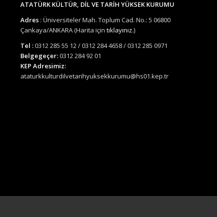
ATATÜRK KÜLTÜR, DİL VE TARİH YÜKSEK KURUMU
Adres
: Üniversiteler Mah. Toplum Cad. No.: 5 06800
Çankaya/ANKARA (Harita için
tıklayınız.
)
Tel :
0312 285 55 12 / 0312 284 4658 / 0312 285 0971
Belgegeçer:
0312 284 92 01
KEP Adresimiz:
ataturkkulturdilvetarihyuksekkurumu@hs01.kep.tr