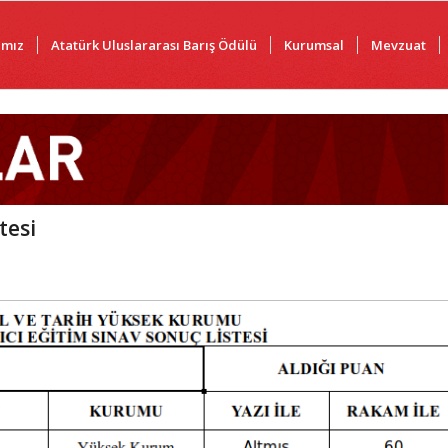
ımız
Atatürk Uluslararası Barış Ödülü
Kurumsal
Mevzuat
tesi