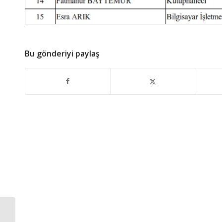
Bu gönderiyi paylaş
Atatürk’ü Anma Töreni