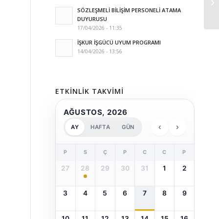
SÖZLEŞMELİ BİLİŞİM PERSONELİ ATAMA
DUYURUSU
17/04/2026 - 11:35
İŞKUR İŞGÜCÜ UYUM PROGRAMI
14/04/2026 - 13:56
ETKINLIK TAKVIMI
AĞUSTOS, 2026
‹
›
AY
HAFTA
GÜN
P
S
Ç
P
C
C
P
27
28
29
30
31
1
2
3
4
5
6
7
8
9
10
11
12
13
14
15
16