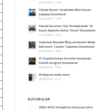
23/12/2024 - 15:04
Yüksek Kurum Tarafından Bilim Kurulu
Çalıştayı Düzenlendi
02/12/2024 - 14:43
Yüksek Kurumun Yeni Yerleşkesinde “10
Kasım Atatürk’ü Anma Töreni” Düzenlendi
11/11/2024 - 14:22
Gelibolulu Mustafa Âlî’ye ait Künhü’l-Ahbâr
Adlı Eserin Tanıtım Toplantısı Düzenlendi
04/10/2024 - 18:04
21.Yüzyılda Dünya Sorunları Karşısında
Felsefe Kongresi Düzenlendi
04/10/2024 - 14:07
Dil Bayramı kutlu olsun.
26/09/2024 - 13:17
DUYURULAR
2026/1 KPSS Yerleştirme Sonucuna Göre