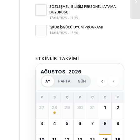
SÖZLEŞMELİ BİLİŞİM PERSONELİ ATAMA
DUYURUSU
17/04/2026 - 11:35
İŞKUR İŞGÜCÜ UYUM PROGRAMI
14/04/2026 - 13:56
ETKINLIK TAKVIMI
AĞUSTOS, 2026
‹
›
AY
HAFTA
GÜN
P
S
Ç
P
C
C
P
27
28
29
30
31
1
2
3
4
5
6
7
8
9
10
11
12
13
14
15
16