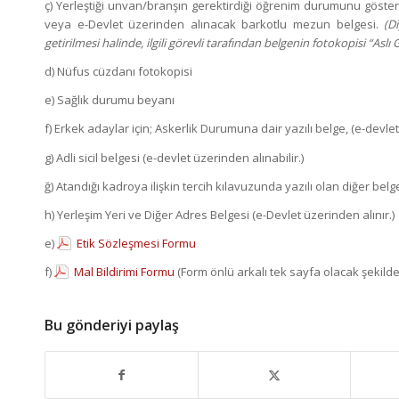
ç) Yerleştiği unvan/branşın gerektirdiği öğrenim durumunu göster
veya e-Devlet üzerinden alınacak barkotlu mezun belgesi.
(D
getirilmesi halinde, ilgili görevli tarafından belgenin fotokopisi “Aslı
d) Nüfus cüzdanı fotokopisi
e) Sağlık durumu beyanı
f) Erkek adaylar için; Askerlik Durumuna dair yazılı belge, (e-devlet
g) Adli sicil belgesi (e-devlet üzerinden alınabilir.)
ğ) Atandığı kadroya ilişkin tercih kılavuzunda yazılı olan diğer belg
h) Yerleşim Yeri ve Diğer Adres Belgesi (e-Devlet üzerinden alınır.)
e)
Etik Sözleşmesi Formu
f)
Mal Bildirimi Formu
(Form önlü arkalı tek sayfa olacak şekilde 
Bu gönderiyi paylaş