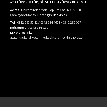
ATATÜRK KÜLTÜR, DİL VE TARİH YÜKSEK KURUMU
Adres
: Üniversiteler Mah. Toplum Cad. No.: 5 06800
Çankaya/ANKARA (Harita için
tıklayınız.
)
Tel :
0312 285 55 12 / 0312 284 4658 / 0312 285 0971
Belgegeçer:
0312 284 92 01
KEP Adresimiz:
ataturkkulturdilvetarihyuksekkurumu@hs01.kep.tr