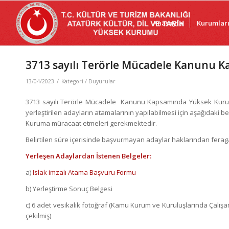
Anasayfa
Kurumlar
3713 sayılı Terörle Mücadele Kanunu Ka
/
13/04/2023
Kategori /
Duyurular
3713 sayılı Terörle Mücadele Kanunu Kapsamında Yüksek Kurum 
yerleştirilen adayların atamalarının yapılabilmesi için aşağıdaki bel
Kuruma müracaat etmeleri gerekmektedir.
Belirtilen süre içerisinde başvurmayan adaylar haklarından feragat
Yerleşen Adaylardan İstenen Belgeler:
a)
Islak imzalı Atama Başvuru Formu
b) Yerleştirme Sonuç Belgesi
c) 6 adet vesikalık fotoğraf (Kamu Kurum ve Kuruluşlarında Çalışan
çekilmiş)