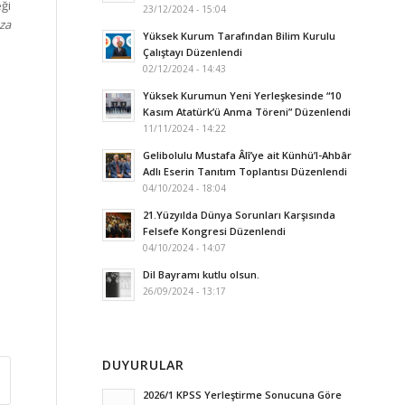
ği
23/12/2024 - 15:04
za
Yüksek Kurum Tarafından Bilim Kurulu
Çalıştayı Düzenlendi
02/12/2024 - 14:43
Yüksek Kurumun Yeni Yerleşkesinde “10
Kasım Atatürk’ü Anma Töreni” Düzenlendi
11/11/2024 - 14:22
Gelibolulu Mustafa Âlî’ye ait Künhü’l-Ahbâr
Adlı Eserin Tanıtım Toplantısı Düzenlendi
04/10/2024 - 18:04
21.Yüzyılda Dünya Sorunları Karşısında
Felsefe Kongresi Düzenlendi
04/10/2024 - 14:07
Dil Bayramı kutlu olsun.
26/09/2024 - 13:17
DUYURULAR
2026/1 KPSS Yerleştirme Sonucuna Göre