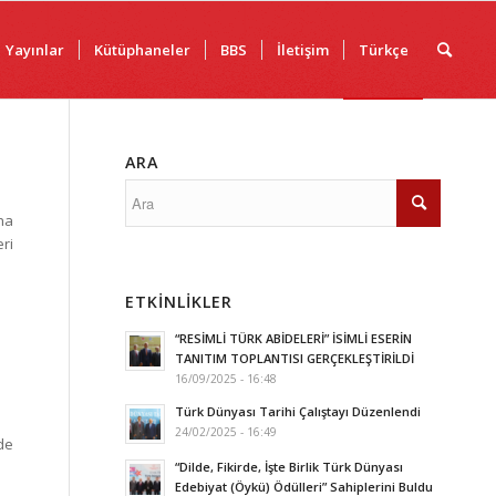
Yayınlar
Kütüphaneler
BBS
İletişim
Türkçe
ARA
na
eri
ETKINLIKLER
“RESİMLİ TÜRK ABİDELERİ” İSİMLİ ESERİN
TANITIM TOPLANTISI GERÇEKLEŞTİRİLDİ
16/09/2025 - 16:48
Türk Dünyası Tarihi Çalıştayı Düzenlendi
24/02/2025 - 16:49
nde
“Dilde, Fikirde, İşte Birlik Türk Dünyası
Edebiyat (Öykü) Ödülleri” Sahiplerini Buldu