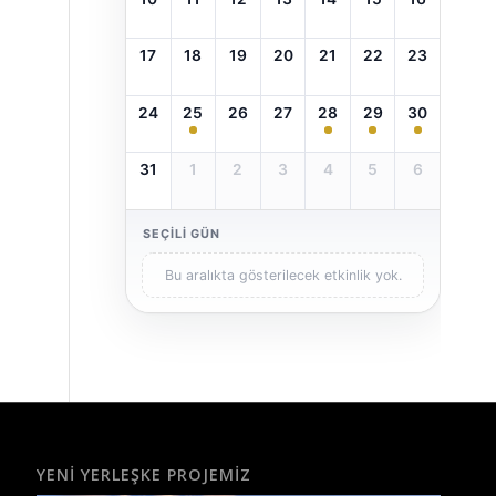
17
18
19
20
21
22
23
24
25
26
27
28
29
30
31
1
2
3
4
5
6
SEÇILI GÜN
Bu aralıkta gösterilecek etkinlik yok.
YENI YERLEŞKE PROJEMIZ