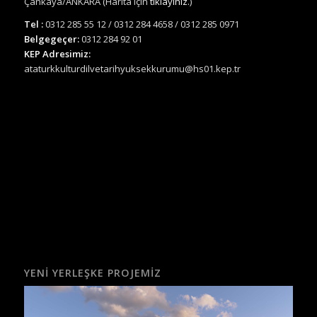
Çankaya/ANKARA (Harita için
tıklayınız.
)
Tel :
0312 285 55 12 / 0312 284 4658 / 0312 285 0971
Belgegeçer:
0312 284 92 01
KEP Adresimiz:
ataturkkulturdilvetarihyuksekkurumu@hs01.kep.tr
YENI YERLEŞKE PROJEMIZ