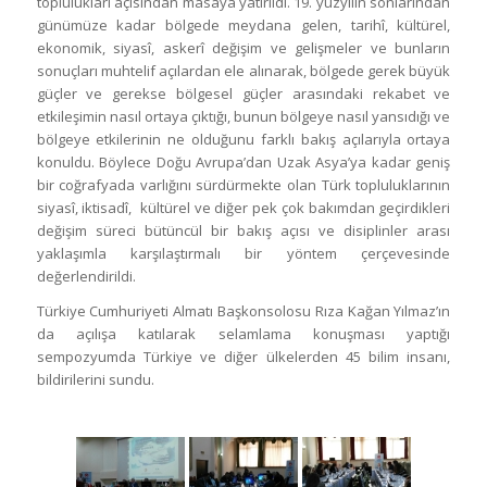
toplulukları açısından masaya yatırıldı. 19. yüzyılın sonlarından
günümüze kadar bölgede meydana gelen, tarihî, kültürel,
ekonomik, siyasî, askerî değişim ve gelişmeler ve bunların
sonuçları muhtelif açılardan ele alınarak, bölgede gerek büyük
güçler ve gerekse bölgesel güçler arasındaki rekabet ve
etkileşimin nasıl ortaya çıktığı, bunun bölgeye nasıl yansıdığı ve
bölgeye etkilerinin ne olduğunu farklı bakış açılarıyla ortaya
konuldu. Böylece Doğu Avrupa’dan Uzak Asya’ya kadar geniş
bir coğrafyada varlığını sürdürmekte olan Türk topluluklarının
siyasî, iktisadî, kültürel ve diğer pek çok bakımdan geçirdikleri
değişim süreci bütüncül bir bakış açısı ve disiplinler arası
yaklaşımla karşılaştırmalı bir yöntem çerçevesinde
değerlendirildi.
Türkiye Cumhuriyeti Almatı Başkonsolosu Rıza Kağan Yılmaz’ın
da açılışa katılarak selamlama konuşması yaptığı
sempozyumda Türkiye ve diğer ülkelerden 45 bilim insanı,
bildirilerini sundu.