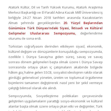
Atatürk Kültür, Dil ve Tarih Yüksek Kurumu, Atatürk Araştırma
Merkezi Başkanlığı ve El-Farabî Adına Kazak Millî Üniversitesi iş
birliğiyle 24-27 Nisan 2018 tarihleri arasında Kazakistan’ın
Almatı şehrinde gerçekleştirilen
20. Yüzyıl Başlarından
Günümüze Türk Dünyası’ndaki Siyasi, İktisadi ve Kültürel
Gelişmeler
Uluslararası Sempozyumu,
değerlendirme
oturumu ile sona erdi.
Türkistan coğrafyasını derinden etkileyen siyasî, ekonomik,
kültürel değişim ve dönüşümlerin konuşulduğu sempozyumda,
özellikle I. Dünya Savaşı’na giden süreç, savaş ve savaş
sonrası dönem gelişmeleri başta olmak üzere I. Dünya Savaşı
sonrasında ortaya çıkan iç çatışmaların akabinde bölgede
hâkim güç haline gelen SSCB, sosyalist ideolojinin rakibi olarak
gördüğü geleneksel yönetim, üretim ve toplumsal örgütlenme
biçimlerini tamamen değiştirerek nasıl yeni bir şekil vermeye
çalıştığı bilimsel olarak ele alındı.
Sempozyumda, Sovyetleştirme politikaları çerçevesinde
geliştirilen uygulamaların yarattığı sosyo-ekonomik ve kültürel
alanlar başta olmak üzere ortaya çıkan etki ve değişimler, Türk