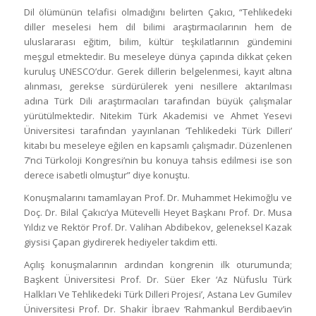
Dil ölümünün telafisi olmadığını belirten Çakıcı, “Tehlikedeki
diller meselesi hem dil bilimi araştırmacılarının hem de
uluslararası eğitim, bilim, kültür teşkilatlarının gündemini
meşgul etmektedir. Bu meseleye dünya çapında dikkat çeken
kuruluş UNESCO’dur. Gerek dillerin belgelenmesi, kayıt altına
alınması, gerekse sürdürülerek yeni nesillere aktarılması
adına Türk Dili araştırmacıları tarafından büyük çalışmalar
yürütülmektedir. Nitekim Türk Akademisi ve Ahmet Yesevi
Üniversitesi tarafından yayınlanan ‘Tehlikedeki Türk Dilleri’
kitabı bu meseleye eğilen en kapsamlı çalışmadır. Düzenlenen
7’nci Türkoloji Kongresi’nin bu konuya tahsis edilmesi ise son
derece isabetli olmuştur” diye konuştu.
Konuşmalarını tamamlayan Prof. Dr. Muhammet Hekimoğlu ve
Doç. Dr. Bilal Çakıcı’ya Mütevelli Heyet Başkanı Prof. Dr. Musa
Yıldız ve Rektör Prof. Dr. Valihan Abdibekov, geleneksel Kazak
giysisi Çapan giydirerek hediyeler takdim etti.
Açılış konuşmalarının ardından kongrenin ilk oturumunda;
Başkent Üniversitesi Prof. Dr. Süer Eker ‘Az Nüfuslu Türk
Halkları Ve Tehlikedeki Türk Dilleri Projesi’, Astana Lev Gumilev
Üniversitesi Prof. Dr. Shakir İbraev ‘Rahmankul Berdibaev’in