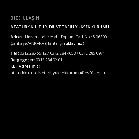
BIZE ULAŞIN
ATATÜRK KÜLTÜR, DİL VE TARİH YÜKSEK KURUMU
Adres
: Üniversiteler Mah. Toplum Cad. No.: 5 06800
Çankaya/ANKARA (Harita için
tıklayınız.
)
Tel :
0312 285 55 12 / 0312 284 4658 / 0312 285 0971
Belgegeçer:
0312 284 92 01
KEP Adresimiz:
ataturkkulturdilvetarihyuksekkurumu@hs01.kep.tr