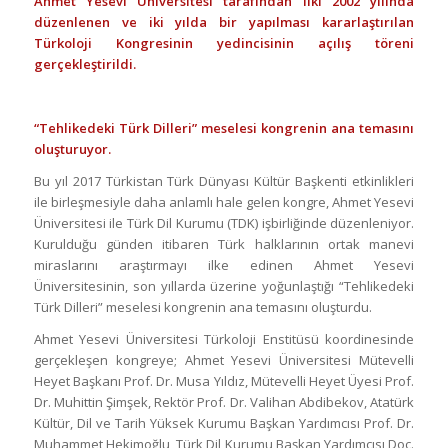
Ahmet Yesevi Üniversitesi tarafından ilki 2002 yılında
düzenlenen ve iki yılda bir yapılması kararlaştırılan
Türkoloji Kongresinin yedincisinin açılış töreni
gerçekleştirildi.
“Tehlikedeki Türk Dilleri” meselesi kongrenin ana temasını
oluşturuyor.
Bu yıl 2017 Türkistan Türk Dünyası Kültür Başkenti etkinlikleri
ile birleşmesiyle daha anlamlı hale gelen kongre, Ahmet Yesevi
Üniversitesi ile Türk Dil Kurumu (TDK) işbirliğinde düzenleniyor.
Kurulduğu günden itibaren Türk halklarının ortak manevi
miraslarını araştırmayı ilke edinen Ahmet Yesevi
Üniversitesinin, son yıllarda üzerine yoğunlaştığı “Tehlikedeki
Türk Dilleri” meselesi kongrenin ana temasını oluşturdu.
Ahmet Yesevi Üniversitesi Türkoloji Enstitüsü koordinesinde
gerçekleşen kongreye; Ahmet Yesevi Üniversitesi Mütevelli
Heyet Başkanı Prof. Dr. Musa Yıldız, Mütevelli Heyet Üyesi Prof.
Dr. Muhittin Şimşek, Rektör Prof. Dr. Valihan Abdibekov, Atatürk
Kültür, Dil ve Tarih Yüksek Kurumu Başkan Yardımcısı Prof. Dr.
Muhammet Hekimoğlu, Türk Dil Kurumu Başkan Yardımcısı Doç.