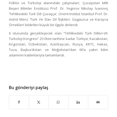
Folklör ve Türkoloji alanındaki çalışmaları’, Çuvaşistan Milli
Beşeri Bilimler Enstitüsü Prof. Dr. Yegorov Nikolay İvanoviç
‘Tehlikedeki Türk Dili Çuvaşça’, Orient-Institut Istanbul Prof. Dr.
Astrid Menz ‘Türk Ve Slav Dil İlişkileri: Gagauzca ve Karayca
Örnekleri’ bildirileri büyük bir ilgiyle dinlendi.
6 oturumda gerçekleşecek olan “Tehlikedeki Türk Dilleri-VII.
Türkoloji Kongresi” 20 Ekim tarihine kadar Türkiye, Kazakistan,
Kırgızistan, Özbekistan, Azerbaycan, Rusya, KKTC, Hakas,
Tuva, Başkurdistan ve Moğolistan’dan 60’a yakın bilim
adamının katılımlarıyla tamamlandı.
Bu gönderiyi paylaş