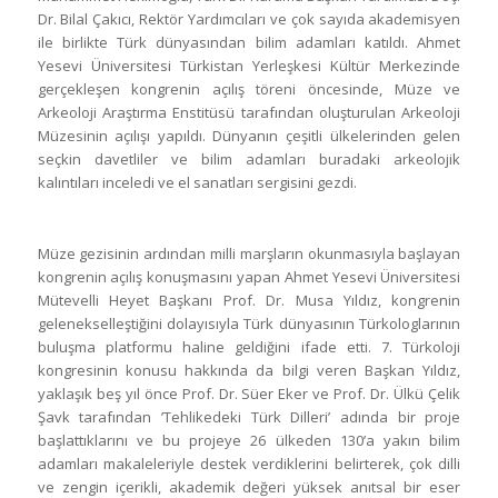
Dr. Bilal Çakıcı, Rektör Yardımcıları ve çok sayıda akademisyen
ile birlikte Türk dünyasından bilim adamları katıldı. Ahmet
Yesevi Üniversitesi Türkistan Yerleşkesi Kültür Merkezinde
gerçekleşen kongrenin açılış töreni öncesinde, Müze ve
Arkeoloji Araştırma Enstitüsü tarafından oluşturulan Arkeoloji
Müzesinin açılışı yapıldı. Dünyanın çeşitli ülkelerinden gelen
seçkin davetliler ve bilim adamları buradaki arkeolojik
kalıntıları inceledi ve el sanatları sergisini gezdi.
Müze gezisinin ardından milli marşların okunmasıyla başlayan
kongrenin açılış konuşmasını yapan Ahmet Yesevi Üniversitesi
Mütevelli Heyet Başkanı Prof. Dr. Musa Yıldız, kongrenin
gelenekselleştiğini dolayısıyla Türk dünyasının Türkologlarının
buluşma platformu haline geldiğini ifade etti. 7. Türkoloji
kongresinin konusu hakkında da bilgi veren Başkan Yıldız,
yaklaşık beş yıl önce Prof. Dr. Süer Eker ve Prof. Dr. Ülkü Çelik
Şavk tarafından ’Tehlikedeki Türk Dilleri’ adında bir proje
başlattıklarını ve bu projeye 26 ülkeden 130’a yakın bilim
adamları makaleleriyle destek verdiklerini belirterek, çok dilli
ve zengin içerikli, akademik değeri yüksek anıtsal bir eser