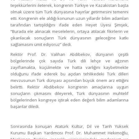
teşekkürlerini ileterek, kongrenin Türkiye ve Kazakistan başta
olmak üzere tüm Türk dünyasına hayırlar getirmesini temenni
etti. Kongrenin ele aldığı konunun uzun yıllardır bilim adamları
tarafından tartışıldığını ifade eden Heyet Üyesi Şimşek,
“Burada ele alınacak meselelerin, ortaya atılacak fikirlerin ve
çıkarılacak sonuçların Türk dünyasının geleceğine katkı
sağlamasını ümit ediyoruz” dedi.
Rektör Prof. Dr. Valihan Abdibekov, dünyanın çeşitli
bölgelerinde çok sayıda Türk dili lehçe ve ağzının
zayıflamakta, küçülmekte ve hatta varlığını kaybetmekte
olduğunu ifade ederek bu açıdan tehlikedeki Türk dilleri
mevzusunun Türk dünyası açısından büyük önem arz ettiğini
belirtti. Rektör Abdibekov kongrenin amaçlarına uygun
sonuçların çıkmasını dileyerek, Türk dünyasının muhtelif
bölgelerinden kongreye iştirak eden değerli bilim adamlarına
başarılar diledi.
Sonrasında konuşan Atatürk Kültür, Dil ve Tarih Yüksek
Kurumu Başkan Yardımcısı Prof. Dr. Muhammet Hekimoğlu,