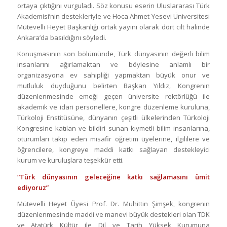
ortaya çıktığını vurguladı. Söz konusu eserin Uluslararası Türk
Akademisi’nin destekleriyle ve Hoca Ahmet Yesevi Üniversitesi
Mütevelli Heyet Başkanlığı ortak yayını olarak dört cilt halinde
Ankara’da basıldığını söyledi.
Konuşmasının son bölümünde, Türk dünyasının değerli bilim
insanlarını ağırlamaktan ve böylesine anlamlı bir
organizasyona ev sahipliği yapmaktan büyük onur ve
mutluluk duyduğunu belirten Başkan Yıldız, Kongrenin
düzenlenmesinde emeği geçen üniversite rektörlüğü ile
akademik ve idari personellere, kongre düzenleme kuruluna,
Türkoloji Enstitüsüne, dünyanın çeşitli ülkelerinden Türkoloji
Kongresine katılan ve bildiri sunan kıymetli bilim insanlarına,
oturumları takip eden misafir öğretim üyelerine, ilgililere ve
öğrencilere, kongreye maddi katkı sağlayan destekleyici
kurum ve kuruluşlara teşekkür etti.
“Türk dünyasının geleceğine katkı sağlamasını ümit
ediyoruz”
Mütevelli Heyet Üyesi Prof. Dr. Muhittin Şimşek, kongrenin
düzenlenmesinde maddi ve manevi büyük destekleri olan TDK
ve Atatürk Kültür ile Dil ve Tarih Yüksek Kurumuna