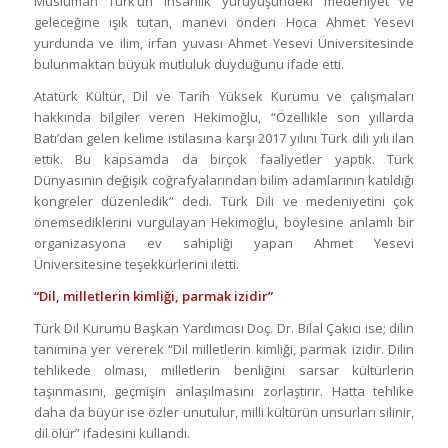
Müslüman Türk’ün insanlık yürüyüşündeki medeniyet ve
geleceğine ışık tutan, manevi önderi Hoca Ahmet Yesevi
yurdunda ve ilim, irfan yuvası Ahmet Yesevi Üniversitesinde
bulunmaktan büyük mutluluk duyduğunu ifade etti.
Atatürk Kültür, Dil ve Tarih Yüksek Kurumu ve çalışmaları
hakkında bilgiler veren Hekimoğlu, “Özellikle son yıllarda
Batı’dan gelen kelime istilasına karşı 2017 yılını Türk dili yılı ilan
ettik. Bu kapsamda da birçok faaliyetler yaptık. Türk
Dünyasının değişik coğrafyalarından bilim adamlarının katıldığı
kongreler düzenledik” dedi. Türk Dili ve medeniyetini çok
önemsediklerini vurgulayan Hekimoğlu, böylesine anlamlı bir
organizasyona ev sahipliği yapan Ahmet Yesevi
Üniversitesine teşekkürlerini iletti.
“Dil, milletlerin kimliği, parmak izidir”
Türk Dil Kurumu Başkan Yardımcısı Doç. Dr. Bilal Çakıcı ise; dilin
tanımına yer vererek “Dil milletlerin kimliği, parmak izidir. Dilin
tehlikede olması, milletlerin benliğini sarsar kültürlerin
taşınmasını, geçmişin anlaşılmasını zorlaştırır. Hatta tehlike
daha da büyür ise özler unutulur, milli kültürün unsurları silinir,
dil ölür” ifadesini kullandı.