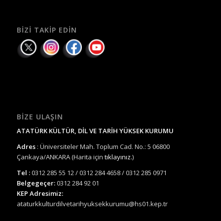
BIZI TAKIP EDIN
BIZE ULAŞIN
ATATÜRK KÜLTÜR, DİL VE TARİH YÜKSEK KURUMU
Adres
: Üniversiteler Mah. Toplum Cad. No.: 5 06800
Çankaya/ANKARA (Harita için
tıklayınız.
)
Tel :
0312 285 55 12 / 0312 284 4658 / 0312 285 0971
Belgegeçer:
0312 284 92 01
KEP Adresimiz:
ataturkkulturdilvetarihyuksekkurumu@hs01.kep.tr