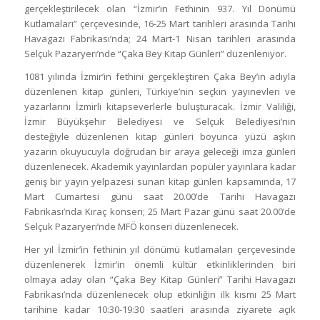
gerçekleştirilecek olan “İzmir’in Fethinin 937. Yıl Dönümü
Kutlamaları” çerçevesinde, 16-25 Mart tarihleri arasında Tarihi
Havagazı Fabrikası’nda; 24 Mart-1 Nisan tarihleri arasında
Selçuk Pazaryeri’nde “Çaka Bey Kitap Günleri” düzenleniyor.
1081 yılında İzmir’in fethini gerçekleştiren Çaka Bey’in adıyla
düzenlenen kitap günleri, Türkiye’nin seçkin yayınevleri ve
yazarlarını İzmirli kitapseverlerle buluşturacak. İzmir Valiliği,
İzmir Büyükşehir Belediyesi ve Selçuk Belediyesi’nin
desteğiyle düzenlenen kitap günleri boyunca yüzü aşkın
yazarın okuyucuyla doğrudan bir araya geleceği imza günleri
düzenlenecek. Akademik yayınlardan popüler yayınlara kadar
geniş bir yayın yelpazesi sunan kitap günleri kapsamında, 17
Mart Cumartesi günü saat 20.00’de Tarihi Havagazı
Fabrikası’nda Kıraç konseri; 25 Mart Pazar günü saat 20.00’de
Selçuk Pazaryeri’nde MFÖ konseri düzenlenecek.
Her yıl İzmir’in fethinin yıl dönümü kutlamaları çerçevesinde
düzenlenerek İzmir’in önemli kültür etkinliklerinden biri
olmaya aday olan “Çaka Bey Kitap Günleri” Tarihi Havagazı
Fabrikası’nda düzenlenecek olup etkinliğin ilk kısmı 25 Mart
tarihine kadar 10:30-19:30 saatleri arasında ziyarete açık