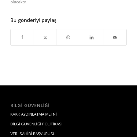
olacaktır.
Bu gönderiyi paylaş
BILGI GÜVENLIĞI
KVKK AYDINLATMA METNİ
BİLGİ GÜVENLİĞİ POLİTİKASI
VERİ SAHİBİ BAŞVURUSU