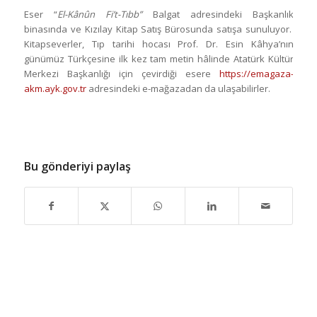
Eser “
El-Kânûn Fi’t-Tıbb”
Balgat adresindeki Başkanlık
binasında ve Kızılay Kitap Satış Bürosunda satışa sunuluyor.
Kitapseverler, Tıp tarihi hocası Prof. Dr. Esin Kâhya’nın
günümüz Türkçesine ilk kez tam metin hâlinde Atatürk Kültür
Merkezi Başkanlığı için çevirdiği esere
https://emagaza-
akm.ayk.gov.tr
adresindeki e-mağazadan da ulaşabilirler.
Bu gönderiyi paylaş