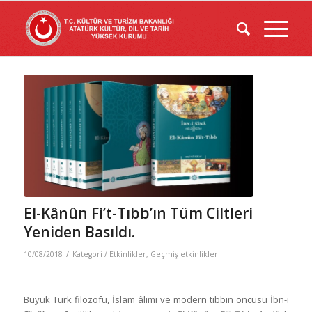
El-Kânûn Fi’t-Tıbb’ın Tüm Ciltleri
Yeniden Basıldı.
/
10/08/2018
Kategori /
Etkinlikler
,
Geçmiş etkinlikler
Büyük Türk filozofu, İslam âlimi ve modern tıbbın öncüsü İbn-i