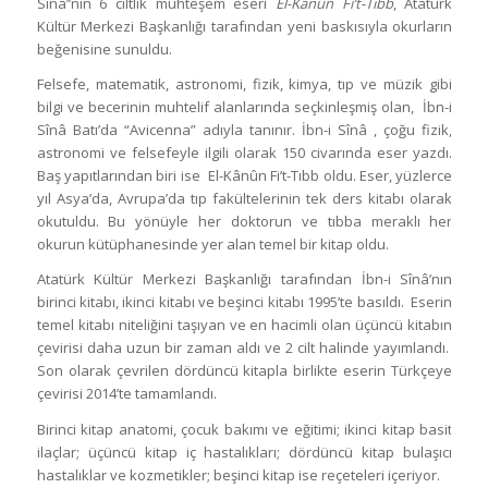
Sînâ’’nın 6 ciltlik muhteşem eseri
El-Kânûn Fi’t-Tıbb
, Atatürk
Kültür Merkezi Başkanlığı tarafından yeni baskısıyla okurların
beğenisine sunuldu.
Felsefe, matematik, astronomi, fizik, kimya, tıp ve müzik gibi
bilgi ve becerinin muhtelif alanlarında seçkinleşmiş olan, İbn-i
Sînâ Batı’da “Avicenna” adıyla tanınır. İbn-i Sînâ , çoğu fizik,
astronomi ve felsefeyle ilgili olarak 150 civarında eser yazdı.
Baş yapıtlarından biri ise El-Kânûn Fi’t-Tıbb oldu. Eser, yüzlerce
yıl Asya’da, Avrupa’da tıp fakültelerinin tek ders kitabı olarak
okutuldu. Bu yönüyle her doktorun ve tıbba meraklı her
okurun kütüphanesinde yer alan temel bir kitap oldu.
Atatürk Kültür Merkezi Başkanlığı tarafından İbn-i Sînâ’nın
birinci kitabı, ikinci kitabı ve beşinci kitabı 1995’te basıldı. Eserin
temel kitabı niteliğini taşıyan ve en hacimli olan üçüncü kitabın
çevirisi daha uzun bir zaman aldı ve 2 cilt halinde yayımlandı.
Son olarak çevrilen dördüncü kitapla birlikte eserin Türkçeye
çevirisi 2014’te tamamlandı.
Birinci kitap anatomi, çocuk bakımı ve eğitimi; ikinci kitap basit
ilaçlar; üçüncü kitap iç hastalıkları; dördüncü kitap bulaşıcı
hastalıklar ve kozmetikler; beşinci kitap ise reçeteleri içeriyor.