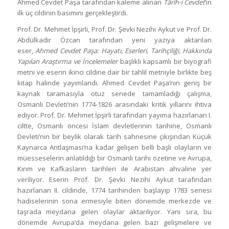
Ahmed Cevdet Paşa tarafından kaleme alınan
Târîh-i Cevdet
’in
ilk üç cildinin basımını gerçekleştirdi.
Prof. Dr. Mehmet İpşirli, Prof. Dr. Şevki Nezihi Aykut ve Prof. Dr.
Abdülkadir Özcan tarafından yeni yazıya aktarılan
eser,
Ahmed Cevdet Paşa: Hayatı, Eserleri, Tarihçiliği, Hakkında
Yapılan Araştırma ve İncelemeler
başlıklı kapsamlı bir biyografi
metni ve eserin ikinci cildine dair bir tahlil metniyle birlikte beş
kitap halinde yayımlandı. Ahmed Cevdet Paşa’nın geniş bir
kaynak taramasıyla otuz senede tamamladığı çalışma,
Osmanlı Devleti’nin 1774-1826 arasındaki kritik yıllarını ihtiva
ediyor. Prof. Dr. Mehmet İpşirli tarafından yayıma hazırlanan I.
ciltte, Osmanlı öncesi İslam devletlerinin tarihine, Osmanlı
Devleti’nin bir beylik olarak tarih sahnesine çıkışından Küçük
Kaynarca Antlaşması’na kadar gelişen belli başlı olayların ve
müesseselerin anlatıldığı bir Osmanlı tarihi özetine ve Avrupa,
Kırım ve Kafkasların tarihleri ile Arabistan ahvaline yer
veriliyor. Eserin Prof. Dr. Şevki Nezihi Aykut tarafından
hazırlanan II. cildinde, 1774 tarihinden başlayıp 1783 senesi
hadiselerinin sona ermesiyle biten dönemde merkezde ve
taşrada meydana gelen olaylar aktarılıyor. Yanı sıra, bu
dönemde Avrupa’da meydana gelen bazı gelişmelere ve