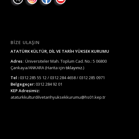
BIZE ULAŞIN
ATATÜRK KÜLTÜR, DİL VE TARİH YÜKSEK KURUMU
Adres
: Üniversiteler Mah. Toplum Cad. No.: 5 06800
Çankaya/ANKARA (Harita için
tıklayınız.
)
Tel :
0312 285 55 12 / 0312 284 4658 / 0312 285 0971
Belgegeçer:
0312 284 92 01
KEP Adresimiz:
ataturkkulturdilvetarihyuksekkurumu@hs01.kep.tr