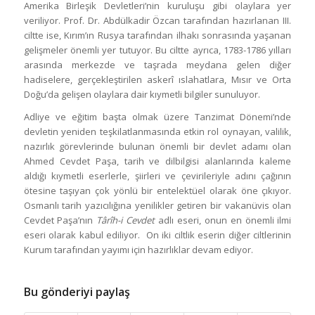
Amerika Birleşik Devletleri’nin kuruluşu gibi olaylara yer
veriliyor. Prof. Dr. Abdülkadir Özcan tarafından hazırlanan III.
ciltte ise, Kırım’ın Rusya tarafından ilhakı sonrasında yaşanan
gelişmeler önemli yer tutuyor. Bu ciltte ayrıca, 1783-1786 yılları
arasında merkezde ve taşrada meydana gelen diğer
hadiselere, gerçekleştirilen askerî ıslahatlara, Mısır ve Orta
Doğu’da gelişen olaylara dair kıymetli bilgiler sunuluyor.
Adliye ve eğitim başta olmak üzere Tanzimat Dönemi’nde
devletin yeniden teşkilatlanmasında etkin rol oynayan, valilik,
nazırlık görevlerinde bulunan önemli bir devlet adamı olan
Ahmed Cevdet Paşa, tarih ve dilbilgisi alanlarında kaleme
aldığı kıymetli eserlerle, şiirleri ve çevirileriyle adını çağının
ötesine taşıyan çok yönlü bir entelektüel olarak öne çıkıyor.
Osmanlı tarih yazıcılığına yenilikler getiren bir vakanüvis olan
Cevdet Paşa’nın
Târîh-i Cevdet
adlı eseri, onun en önemli ilmi
eseri olarak kabul ediliyor. On iki ciltlik eserin diğer ciltlerinin
Kurum tarafından yayımı için hazırlıklar devam ediyor.
Bu gönderiyi paylaş