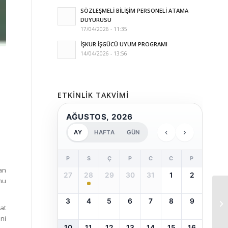
SÖZLEŞMELİ BİLİŞİM PERSONELİ ATAMA
DUYURUSU
17/04/2026 - 11:35
İŞKUR İŞGÜCÜ UYUM PROGRAMI
14/04/2026 - 13:56
ETKINLIK TAKVIMI
AĞUSTOS, 2026
‹
›
AY
HAFTA
GÜN
P
S
Ç
P
C
C
P
an
27
28
29
30
31
1
2
mu
3
4
5
6
7
8
9
at
ini
10
11
12
13
14
15
16