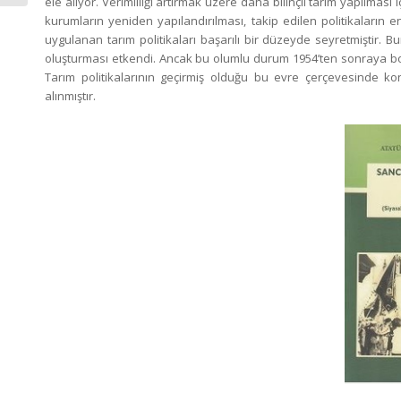
ele alıyor. Verimliliği artırmak üzere daha bilinçli tarım yapılmas
kurumların yeniden yapılandırılması, takip edilen politikaların e
uygulanan tarım politikaları başarılı bir düzeyde seyretmiştir. B
oluşturması etkendi. Ancak bu olumlu durum 1954’ten sonraya bo
Tarım politikalarının geçirmiş olduğu bu evre çerçevesinde k
alınmıştır.