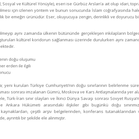
, Sosyal ve Kültürel Yönüyle), eseri ise Gürbüz Arslan’a ait olup idari, top
irilmesi için izlenen yöntem ve bunun sonucunda İslam coğrafyasında hal
k bir emeğin ürünüdür. Eser, okuyucuya zengin, derinlikli ve doyurucu bil
inilmeyip aynı zamanda ülkenin bütününde gerçekleşen inkılapların bölge
uşturulan kültürel koridorun sağlanması üzerinde durulurken aynı zaman
ektedir.
a; yeni kurulan Türkiye Cumhuriyeti’nin doğu sınırlarının belirlenme sürec
laşması sonrası imzalanan Gümrü, Moskova ve Kars Antlaşmalarında yer al
e, Türk-İran sınır olayları ve İkinci Dünya Savaşı sonrası Sovyet Rusya’n
le Ankara Hükümeti arasındaki ilişkiler gibi bugünkü doğu sınırımız
 kaynaklardan, çeşitli arşiv belgelerinden, konferans tutanaklarından 
ayrıntılı bir şekilde ele alınmıştır.