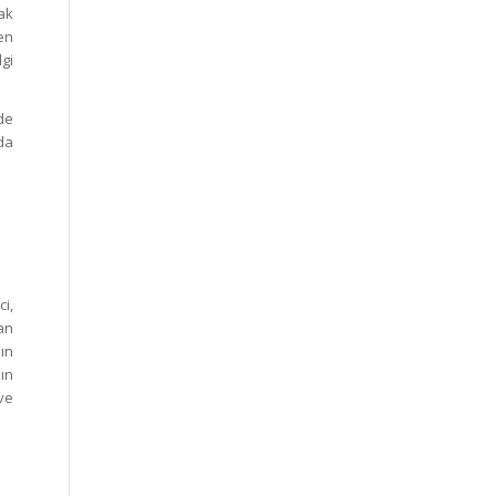
rak
en
gi
de
da
i,
an
ın
ın
ve