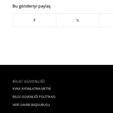
Bu gönderiyi paylaş
BILGI GÜVENLIĞI
KVKK AYDINLATMA METNİ
BİLGİ GÜVENLİĞİ POLİTİKASI
VERİ SAHİBİ BAŞVURUSU