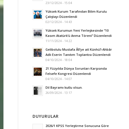
23/12/2024 - 15:04
Yüksek Kurum Tarafından Bilim Kurulu
Çalıştayı Düzenlendi
02/12/2024 - 14:43
Yüksek Kurumun Yeni Yerleşkesinde “10
Kasım Atatürk’ü Anma Töreni” Düzenlendi
11/11/2024 - 14:22
Gelibolulu Mustafa Âlî’ye ait Künhü’l-Ahbâr
Adlı Eserin Tanıtım Toplantısı Düzenlendi
04/10/2024 - 18:04
21.Yüzyılda Dünya Sorunları Karşısında
Felsefe Kongresi Düzenlendi
04/10/2024 - 14:07
Dil Bayramı kutlu olsun.
26/09/2024 - 13:17
DUYURULAR
2026/1 KPSS Yerleştirme Sonucuna Göre