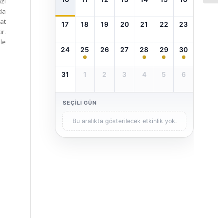
azı
nda
yat
17
18
19
20
21
22
23
r.
le
24
25
26
27
28
29
30
31
1
2
3
4
5
6
SEÇILI GÜN
Bu aralıkta gösterilecek etkinlik yok.