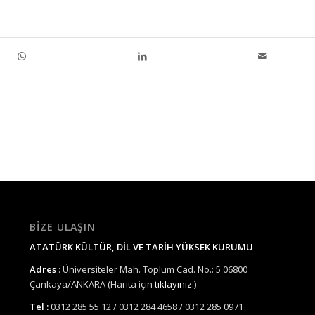
BIZE ULAŞIN
ATATÜRK KÜLTÜR, DİL VE TARİH YÜKSEK KURUMU
Adres
: Üniversiteler Mah. Toplum Cad. No.: 5 06800
Çankaya/ANKARA (Harita için
tıklayınız.
)
Tel :
0312 285 55 12 / 0312 284 4658 / 0312 285 0971