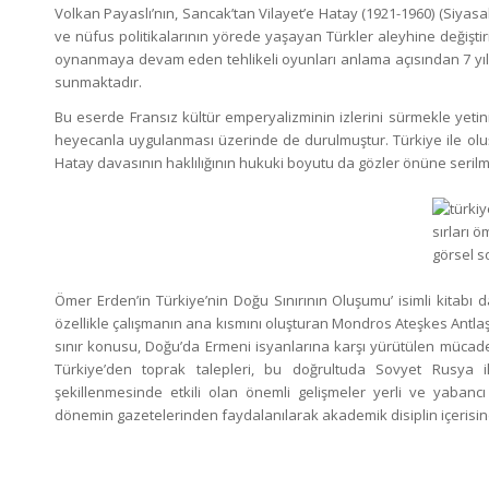
Volkan Payaslı’nın, Sancak’tan Vilayet’e Hatay (1921-1960) (Siyasal
ve nüfus politikalarının yörede yaşayan Türkler aleyhine değişt
oynanmaya devam eden tehlikeli oyunları anlama açısından 7 yıllı
sunmaktadır.
Bu eserde Fransız kültür emperyalizminin izlerini sürmekle yet
heyecanla uygulanması üzerinde de durulmuştur. Türkiye ile ol
Hatay davasının haklılığının hukuki boyutu da gözler önüne serilm
Ömer Erden’in Türkiye’nin Doğu Sınırının Oluşumu’ isimli kitabı d
özellikle çalışmanın ana kısmını oluşturan Mondros Ateşkes Ant
sınır konusu, Doğu’da Ermeni isyanlarına karşı yürütülen mücadel
Türkiye’den toprak talepleri, bu doğrultuda Sovyet Rusya i
şekillenmesinde etkili olan önemli gelişmeler yerli ve yabancı
dönemin gazetelerinden faydalanılarak akademik disiplin içerisinde, 