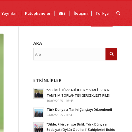
Yayınlar
Kütüphaneler
BBS
İletişim
Türkçe
ARA
ETKINLIKLER
“RESİMLİ TÜRK ABİDELERİ” İSİMLİ ESERİN
TANITIM TOPLANTISI GERÇEKLEŞTİRİLDİ
16/09/2025 - 16:48
Türk Dünyası Tarihi Çalıştayı Düzenlendi
24/02/2025 - 16:49
“Dilde, Fikirde, İşte Birlik Türk Dünyası
Edebiyat (Öykü) Ödülleri” Sahiplerini Buldu