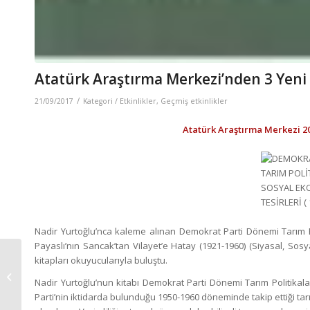
Atatürk Araştırma Merkezi’nden 3 Yeni
/
21/09/2017
Kategori /
Etkinlikler
,
Geçmiş etkinlikler
Atatürk Araştırma Merkezi 201
Nadir Yurtoğlu’nca kaleme alınan Demokrat Parti Dönemi Tarım Pol
Payaslı’nın Sancak’tan Vilayet’e Hatay (1921-1960) (Siyasal, Sos
kitapları okuyucularıyla buluştu.
İpek Yolunda Türk
Kervansarayları Kültür
Nadir Yurtoğlu’nun kitabı Demokrat Parti Dönemi Tarım Politikala
Gezisi Tamamlandı.
Parti’nin iktidarda bulunduğu 1950-1960 döneminde takip ettiği tarım