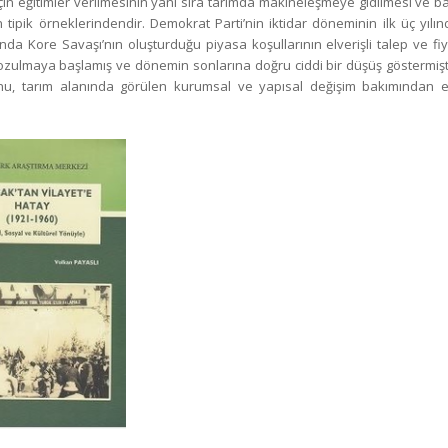
ı için eğitimler verilmesinin yanı sıra tarımda makineleşmeye gidilmesi ve b
n tipik örneklerindendir. Demokrat Parti’nin iktidar döneminin ilk üç yılı
unda Kore Savaşı’nın oluşturduğu piyasa koşullarının elverişli talep ve fi
zulmaya başlamış ve dönemin sonlarına doğru ciddi bir düşüş göstermişti
onu, tarım alanında görülen kurumsal ve yapısal değişim bakımından e